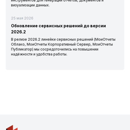
инструментов для генерации отчетов, документов и
визуализации данных.
25 мая 2026
Обновление сервисных решений до версии
2026.2
В релизе 2026.2 линейки сервисных решений (МоиОтчеты
Облако, МоиОтчеты Корпоративный Сервер, МоиОтчеты
Публикатор) мы сосредоточились на повышении
надёжности и удобства работы.