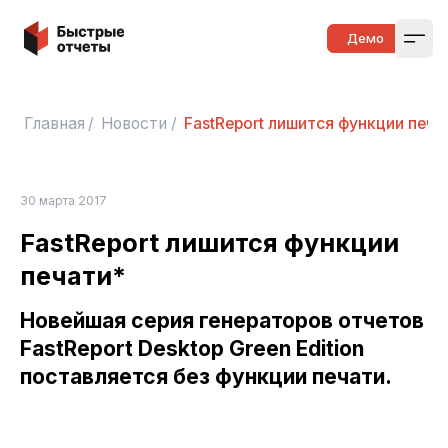
Быстрые отчеты
Демо
Open
Главная
/
Новости
/
FastReport лишится функции печа
30 марта 2017
FastReport лишится функции
печати*
Новейшая серия генераторов отчетов
FastReport Desktop Green Edition
поставляется без функции печати.