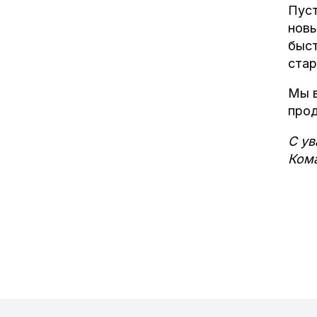
Пуст
новы
быст
стар
Мы в
прод
С у
Кома