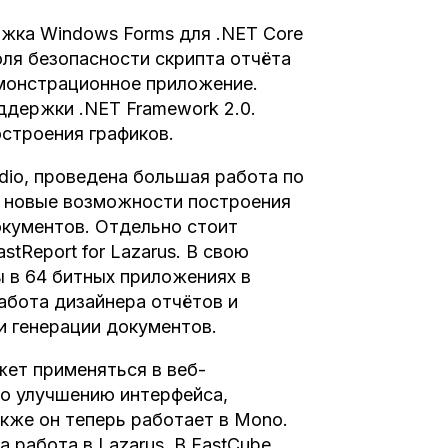
ржка Windows Forms для .NET Core
оля безопасности скрипта отчёта
емонстрационное приложение.
ддержки .NET Framework 2.0.
строения графиков.
dio, проведена большая работа по
ы новые возможности построения
кументов. Отдельно стоит
tReport for Lazarus. В свою
 в 64 битных приложениях в
абота дизайнера отчётов и
и генерации документов.
жет применяться в веб-
по улучшению интерфейса,
кже он теперь работает в Mono.
 работа в Lazarus. В FastCube