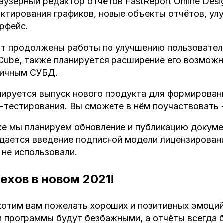
аузерный редактор отчётов FastReport Online Des
ктирования графиков, новые объекты отчётов, ул
рфейс.
т продолжены работы по улучшению пользовател
Cube, также планируется расширение его возмож
личным СУБД.
ируется выпуск нового продукта для формировани
-тестирования. Вы сможете в нём поучаствовать 
е мы планируем обновление и публикацию докуме
ается введение подписной модели лицензировани
 не использовали.
ехов в новом 2021!
отим вам пожелать хороших и позитивных эмоций
 программы будут безбажными, а отчёты всегда 