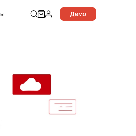
сы
Демо