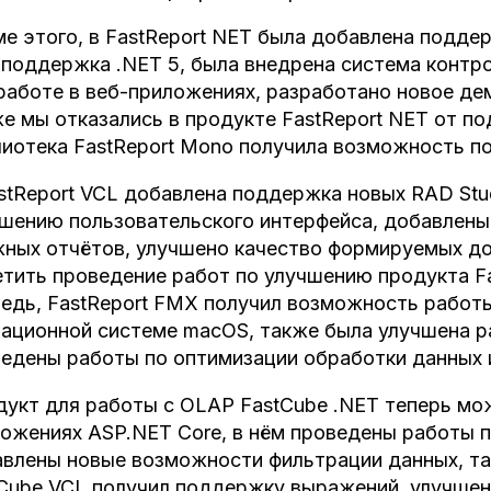
е этого, в FastReport NET была добавлена подде
и поддержка .NET 5, была внедрена система контр
работе в веб-приложениях, разработано новое д
е мы отказались в продукте FastReport NET от по
иотека FastReport Mono получила возможность по
stReport VCL добавлена поддержка новых RAD Stu
шению пользовательского интерфейса, добавлен
ных отчётов, улучшено качество формируемых до
тить проведение работ по улучшению продукта Fas
едь, FastReport FMX получил возможность работы
ационной системе macOS, также была улучшена р
едены работы по оптимизации обработки данных 
укт для работы с OLAP FastCube .NET теперь мо
ожениях ASP.NET Core, в нём проведены работы 
влены новые возможности фильтрации данных, та
Cube VCL получил поддержку выражений, улучшена