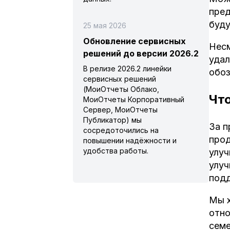
пред
буду
25 мая 2026
Обновление сервисных
Несм
решений до версии 2026.2
удал
В релизе 2026.2 линейки
обо
сервисных решений
(МоиОтчеты Облако,
Что
МоиОтчеты Корпоративный
Сервер, МоиОтчеты
Публикатор) мы
За п
сосредоточились на
прод
повышении надёжности и
удобства работы.
улуч
улуч
подд
Мы х
отно
семе