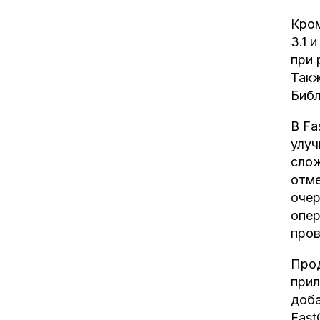
Кром
3.1 
при 
Такж
Библ
В Fa
улуч
слож
отме
очер
опер
пров
Прод
прил
доба
Fast