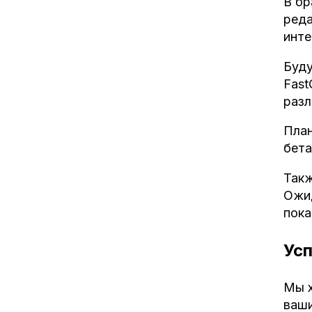
В бр
реда
инте
Буду
Fast
раз
План
бета
Такж
Ожид
пока
Усп
Мы х
ваши