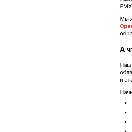
FMX
Мы х
Ope
обра
А 
Наши
обла
и ст
Начн