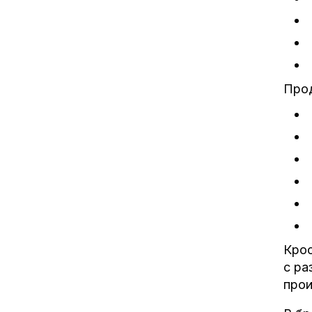
Прод
Крос
с ра
прои