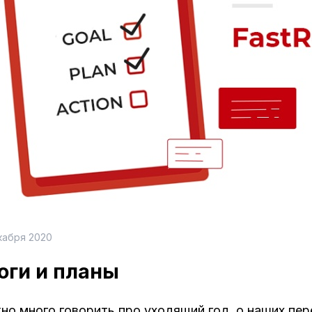
кабря 2020
оги и планы
о много говорить про уходящий год, о наших пер