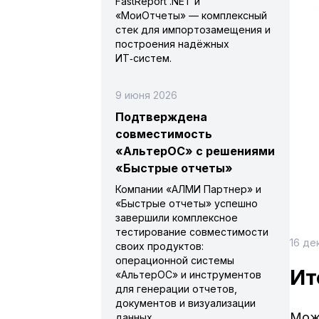
FastReport .NET и
«МоиОтчеты» — комплексный
стек для импортозамещения и
построения надёжных
ИТ‑систем.
9 июня 2026
Подтверждена
совместимость
«АльтерОС» с решениями
«Быстрые отчеты»
Компании «АЛМИ Партнер» и
«Быстрые отчеты» успешно
завершили комплексное
тестирование совместимости
16 де
своих продуктов:
операционной системы
Ит
«АльтерОС» и инструментов
для генерации отчетов,
документов и визуализации
Можн
данных.