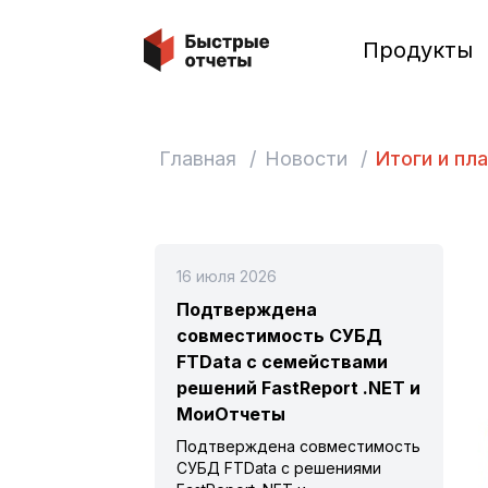
Быстрые отчеты
Продукты
Главная
/
Новости
/
Итоги и пл
16 июля 2026
Подтверждена
совместимость СУБД
FTData с семействами
решений FastReport .NET и
МоиОтчеты
Подтверждена совместимость
СУБД FTData с решениями