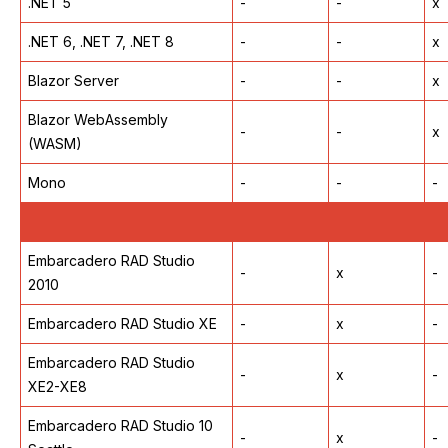
.NET 5
-
-
x
.NET 6, .NET 7, .NET 8
-
-
x
Blazor Server
-
-
x
Blazor WebAssembly
-
-
x
(WASM)
Mono
-
-
-
Embarcadero RAD Studio
-
x
-
2010
Embarcadero RAD Studio XE
-
x
-
Embarcadero RAD Studio
-
x
-
XE2-XE8
Embarcadero RAD Studio 10
-
x
-