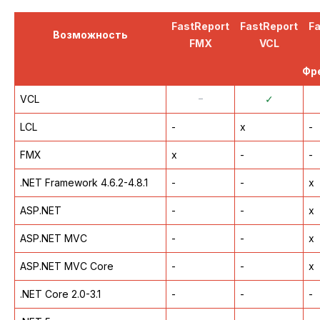
FastReport
FastReport
F
Возможность
FMX
VCL
Фр
VCL
᠆
✓
LCL
-
x
-
FMX
x
-
-
.NET Framework 4.6.2-4.8.1
-
-
x
ASP.NET
-
-
x
ASP.NET MVC
-
-
x
ASP.NET MVC Core
-
-
x
.NET Core 2.0-3.1
-
-
-