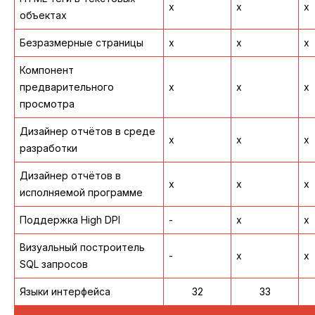
x
x
x
объектах
Безразмерные страницы
x
x
x
Компонент
предварительного
x
x
x
просмотра
Дизайнер отчётов в среде
x
x
x
разработки
Дизайнер отчётов в
x
x
x
исполняемой программе
Поддержка High DPI
-
x
x
Визуальный построитель
-
x
x
SQL запросов
Языки интерфейса
32
33