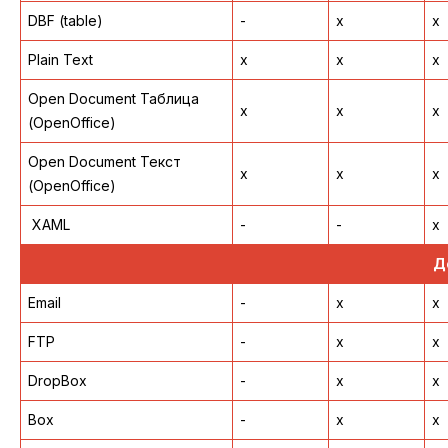
DBF (table)
-
x
x
Plain Text
x
x
x
Open Document Таблица
x
x
x
(OpenOffice)
Open Document Текст
x
x
x
(OpenOffice)
XAML
-
-
x
Д
Email
-
x
x
FTP
-
x
x
DropBox
-
x
x
Box
-
x
x