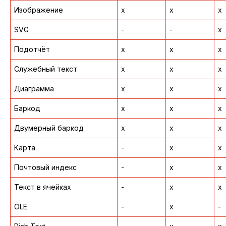
Изображение
x
x
x
SVG
-
-
x
Подотчёт
x
x
x
Служебный текст
x
x
x
Диаграмма
x
x
x
Баркод
x
x
x
Двумерный баркод
x
x
x
Карта
-
x
x
Почтовый индекс
-
x
x
Текст в ячейках
-
x
x
OLE
-
x
-