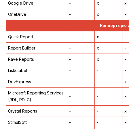
Google Drive
-
x
x
OneDrive
-
x
x
Конвертеры 
Quick Report
-
x
-
Report Builder
-
x
-
Rave Reports
-
x
-
List&Label
-
-
x
DevExpress
-
-
x
Microsoft Reporting Services
-
-
x
(RDL, RDLC)
Crystal Reports
-
-
x
StimulSoft
-
-
x