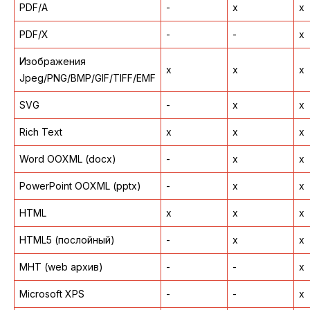
PDF/A
-
x
x
PDF/X
-
-
x
Изображения
x
x
x
Jpeg/PNG/BMP/GIF/TIFF/EMF
SVG
-
x
x
Rich Text
x
x
x
Word OOXML (docx)
-
x
x
PowerPoint OOXML (pptx)
-
x
x
HTML
x
x
x
HTML5 (послойный)
-
x
x
MHT (web архив)
-
-
x
Microsoft XPS
-
-
x