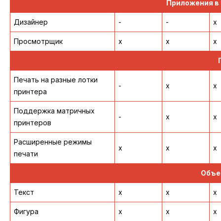
Приложения в
Дизайнер
-
-
x
Просмотрщик
x
x
x
Печать на разные лотки
-
x
x
принтера
Поддержка матричных
-
x
x
принтеров
Расширенные режимы
x
x
x
печати
Объе
Текст
x
x
x
Фигура
x
x
x