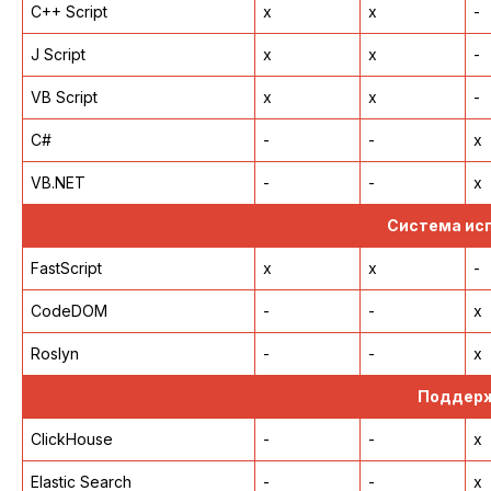
C++ Script
x
x
-
J Script
x
x
-
VB Script
x
x
-
C#
-
-
x
VB.NET
-
-
x
Система ис
FastScript
x
x
-
CodeDOM
-
-
x
Roslyn
-
-
x
Поддерж
ClickHouse
-
-
x
Elastic Search
-
-
x