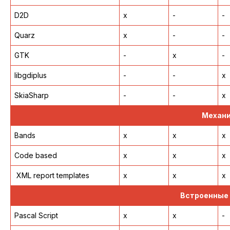
D2D
x
-
-
Quarz
x
-
-
GTK
-
x
-
libgdiplus
-
-
x
SkiaSharp
-
-
x
Механи
Bands
x
x
x
Code based
x
x
x
XML report templates
x
x
x
Встроенные 
Pascal Script
x
x
-