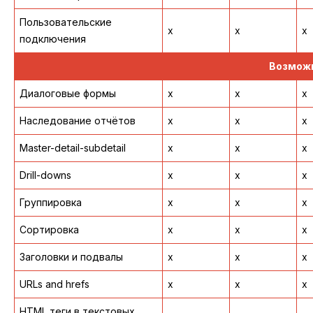
Пользовательские
x
x
x
подключения
Возможн
Диалоговые формы
x
x
x
Наследование отчётов
x
x
x
Master-detail-subdetail
x
x
x
Drill-downs
x
x
x
Группировка
x
x
x
Сортировка
x
x
x
Заголовки и подвалы
x
x
x
URLs and hrefs
x
x
x
HTML теги в текстовых