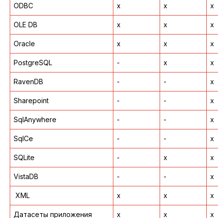
ODBC
x
x
x
OLE DB
x
x
x
Oracle
x
x
x
PostgreSQL
-
x
x
RavenDB
-
-
x
Sharepoint
-
-
x
SqlAnywhere
-
-
x
SqlCe
-
-
x
SQLite
-
x
x
VistaDB
-
-
x
XML
x
x
x
Датасеты приложения
x
x
x