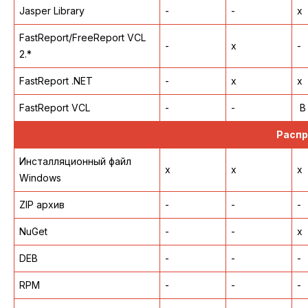
Jasper Library
-
-
x
FastReport/FreeReport VCL
-
x
-
2.*
FastReport .NET
-
x
x
FastReport VCL
-
-
В
Распр
Инсталляционный файл
x
x
x
Windows
ZIP архив
-
-
-
NuGet
-
-
x
DEB
-
-
-
RPM
-
-
-