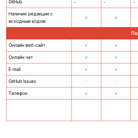
GitHub
-
-
-
Наличие редакции с
✓
✓
исходным кодом
По
Онлайн веб-сайт
✓
✓
Онлайн чат
✓
✓
E-mail
✓
✓
GitHub Issues
᠆
᠆
Телефон
✓
✓