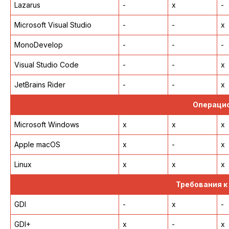
Lazarus
-
x
-
Microsoft Visual Studio
-
-
x
MonoDevelop
-
-
-
Visual Studio Code
-
-
x
JetBrains Rider
-
-
x
Операци
Microsoft Windows
x
x
x
Apple macOS
x
-
x
Linux
x
x
x
Требования к
GDI
-
x
-
GDI+
x
-
x