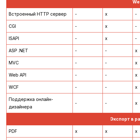
We
Встроенный HTTP сервер
-
x
-
CGI
-
x
-
ISAPI
-
x
-
ASP .NET
-
-
x
MVC
-
-
x
Web API
-
-
x
WCF
-
-
x
Поддержка онлайн-
-
-
x
дизайнера
Экспорт в 
PDF
x
x
x