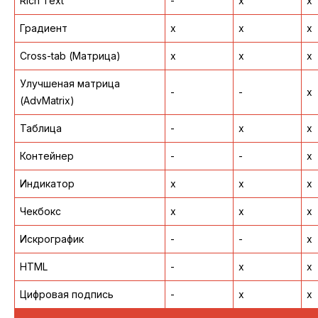
Rich Text
-
x
x
Градиент
x
x
x
Cross-tab (Матрица)
x
x
x
Улучшеная матрица
-
-
x
(AdvMatrix)
Таблица
-
x
x
Контейнер
-
-
x
Индикатор
x
x
x
Чекбокс
x
x
x
Искрографик
-
-
x
HTML
-
x
x
Цифровая подпись
-
x
x