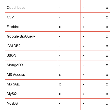
Couchbase
-
-
x
CSV
-
-
x
Firebird
x
x
x
Google BigQuery
-
-
x
IBM DB2
-
x
x
JSON
-
x
x
MongoDB
-
-
x
MS Access
x
x
x
MS SQL
x
x
x
MySQL
x
x
x
NosDB
-
-
x