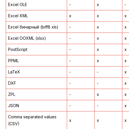
Excel OLE
-
x
-
Excel XML
x
x
x
Excel бинарный (biff8 xls)
-
x
x
Excel OOXML (xlsx)
-
x
x
PostScript
-
x
x
PPML
-
x
x
LaTeX
-
-
x
DXF
-
-
x
ZPL
-
x
x
JSON
-
-
x
Comma separated values
x
x
x
(CSV)