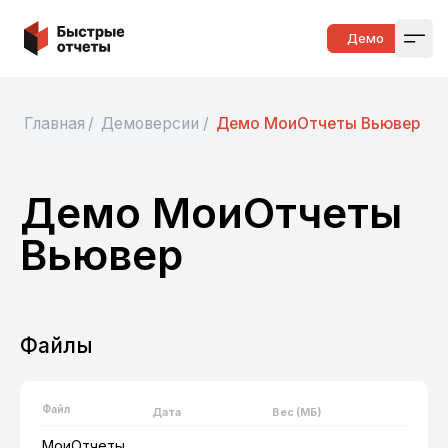
Быстрые отчеты
Демо
Open
Главная
/
Демоверсии
/
Демо МоиОтчеты Вьювер
Демо МоиОтчеты
Вьювер
Файлы
Файл
Дата
Вес (МБ)
МоиОтчеты