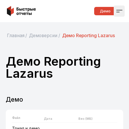
Быстрые отчеты
Демо
Open
Главная
/
Демоверсии
/
Демо Reporting Lazarus
Демо Reporting
Lazarus
Демо
Файл
Дата
Вес (МБ)
Триал и демо