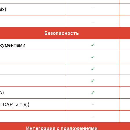
ix)
᠆
᠆
Безопасность
окументами
✓
✓
✓
✓
A)
✓
DAP, и т.д.)
᠆
᠆
Интеграция с приложениями