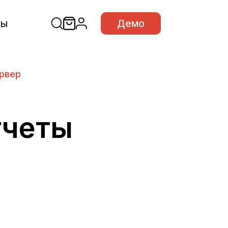
сы
Демо
рвер
тчеты