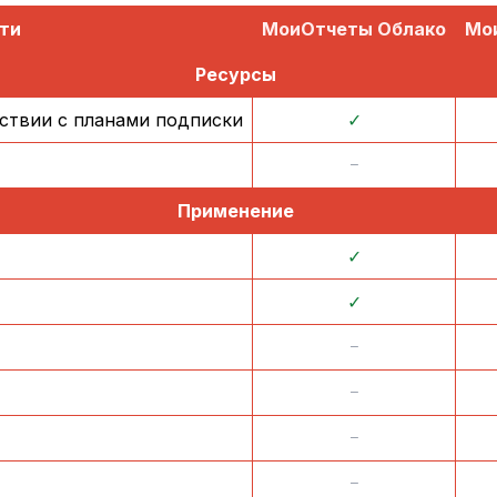
ти
МоиОтчеты Облако
Мо
Ресурсы
ствии с планами подписки
✓
᠆
Применение
✓
✓
᠆
᠆
᠆
᠆