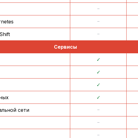
᠆
netes
᠆
hift
᠆
Сервисы
✓
✓
✓
ных
✓
альной сети
᠆
᠆
᠆