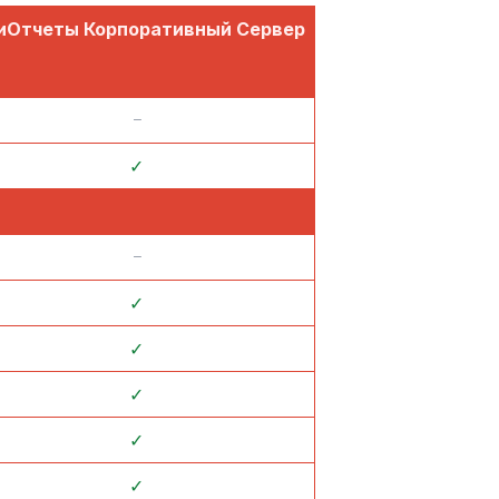
иОтчеты Корпоративный Сервер
᠆
✓
᠆
✓
✓
✓
✓
✓