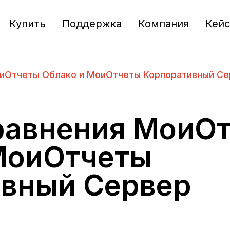
Купить
Поддержка
Компания
Кей
оиОтчеты Облако и МоиОтчеты Корпоративный Се
равнения МоиО
МоиОтчеты
вный Сервер