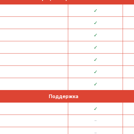
✓
✓
✓
✓
✓
✓
✓
Поддержка
✓
᠆
᠆