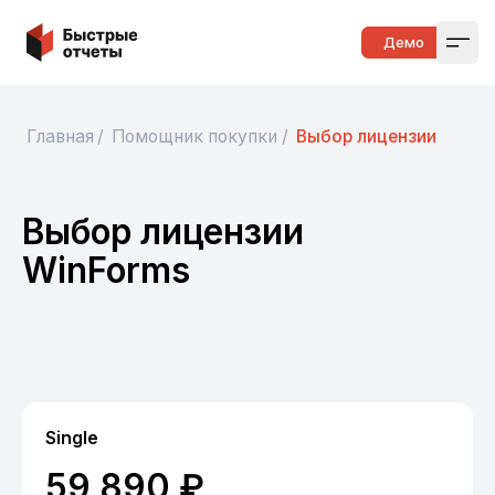
Быстрые отчеты
Демо
Open
Главная
/
Помощник покупки
/
Выбор лицензии
Выбор лицензии
WinForms
Single
59 890 ₽