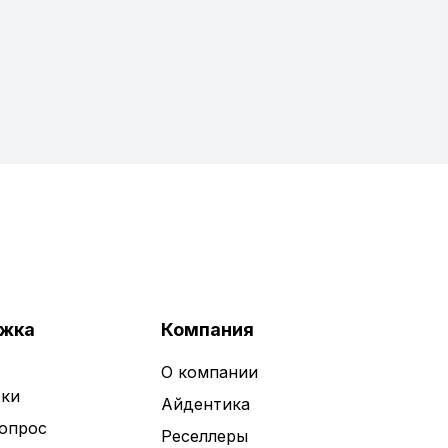
жка
Компания
О компании
ки
Айдентика
вопрос
Реселлеры