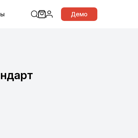
сы
Демо
андарт