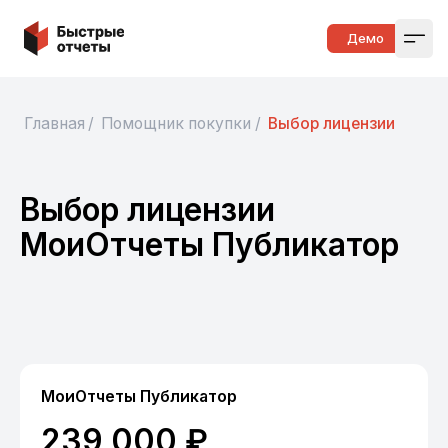
Быстрые отчеты
Демо
Open
Главная
/
Помощник покупки
/
Выбор лицензии
Выбор лицензии
МоиОтчеты Публикатор
МоиОтчеты Публикатор
239 000 ₽