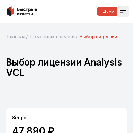
Быстрые отчеты
Демо
Open
Главная
/
Помощник покупки
/
Выбор лицензии
Выбор лицензии Analysis
VCL
Single
47 890 ₽