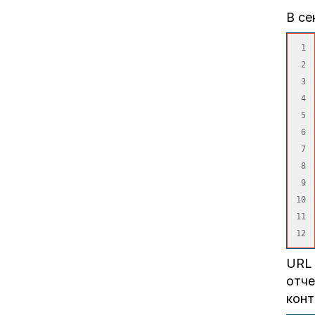
В се
1

2

3

4

5

6

7

8

9

10

11

UR
отче
конт