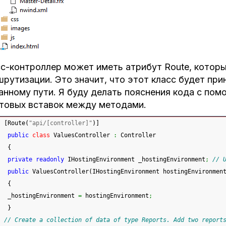
с-контроллер может иметь атрибут Route, котор
рутизации. Это значит, что этот класс будет при
анному пути. Я буду делать пояснения кода с по
товых вставок между методами.
[
Route
(
"api/[controller]"
)
]
public
class
 ValuesController 
:
 Controller
{
private
readonly
 IHostingEnvironment _hostingEnvironment
;
// 
public
 ValuesController
(
IHostingEnvironment hostingEnvironmen
{
 _hostingEnvironment 
=
 hostingEnvironment
;
}
// Create a collection of data of type Reports. Add two report