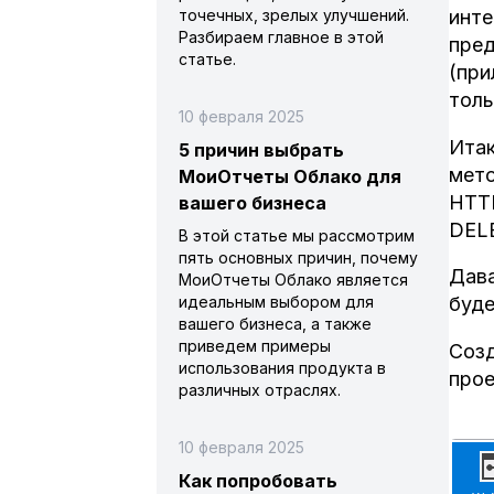
точечных, зрелых улучшений.
инте
Разбираем главное в этой
пред
статье.
(при
толь
10 февраля 2025
Итак
5 причин выбрать
мето
МоиОтчеты Облако для
HTTP
вашего бизнеса
DELE
В этой статье мы рассмотрим
пять основных причин, почему
Дава
МоиОтчеты Облако является
идеальным выбором для
буде
вашего бизнеса, а также
приведем примеры
Созд
использования продукта в
прое
различных отраслях.
10 февраля 2025
Как попробовать