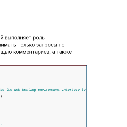
ый выполняет роль
нимать только запросы по
мощью комментариев, а также
Use the web hosting environment interface to get the root path
t
)
s.