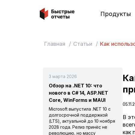
Быстрые отчеты
Продукты
Главная
/
Статьи
/
Как использо
Ка
3 марта 2026
Обзор на .NET 10: что
пр
нового в C# 14, ASP.NET
Core, WinForms и MAUI
05.11.
Microsoft выпустила .NET 10 с
долгосрочной поддержкой
В эт
(LTS), актуальной до 10 ноября
всег
2028 года. Релиз принёс не
как 
революцию, но массу