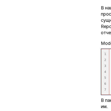
В на
прос
сущн
Repo
отче
Mode
1

2

3

4

5

6

В па
им.