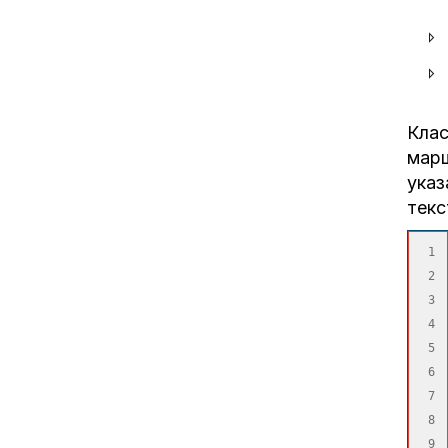
Клас
марш
указ
текс
1

2

3

4

5

6

7

8

9
