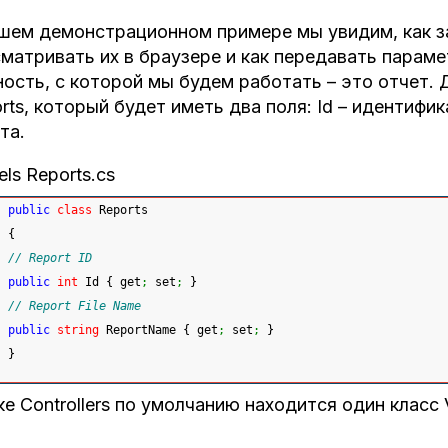
шем демонстрационном примере мы увидим, как за
матривать их в браузере и как передавать парамет
ость, с которой мы будем работать – это отчет.
rts, который будет иметь два поля: Id – идентифи
та.
ls Reports.cs
public
class
 Reports
{
// Report ID
public
int
 Id 
{
 get
;
 set
;
}
// Report File Name
public
string
 ReportName 
{
 get
;
 set
;
}
}
ке Controllers по умолчанию находится один класс 