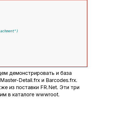
tachment")
дем демонстрировать и база
ster-Detail.frx и Barcodes.frx.
же из поставки FR.Net. Эти три
им в каталоге wwwroot.