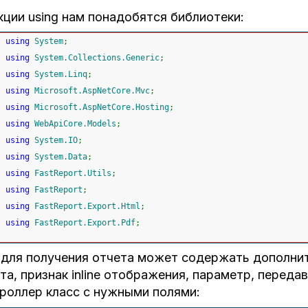
кции using нам понадобятся библиотеки:
using
System
;
using
System.Collections.Generic
;
using
System.Linq
;
using
Microsoft.AspNetCore.Mvc
;
using
Microsoft.AspNetCore.Hosting
;
using
WebApiCore.Models
;
using
System.IO
;
using
System.Data
;
using
FastReport.Utils
;
using
FastReport
;
using
FastReport.Export.Html
;
using
FastReport.Export.Pdf
;
L
для получения отчета может содержать дополни
та, признак
inline
отображения, параметр, передав
роллер класс с нужными полями: