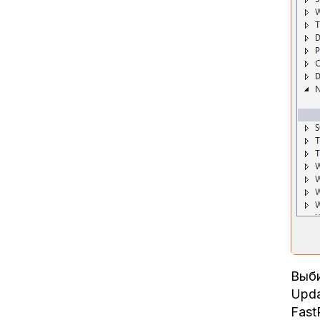
Выби
Upda
Fast