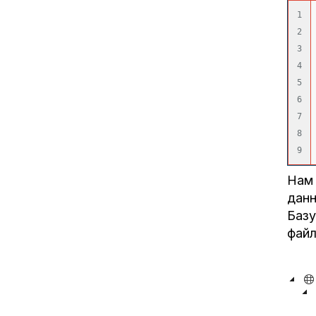
1

2

3

4

5

6

7

8

Нам 
данн
Базу
файл