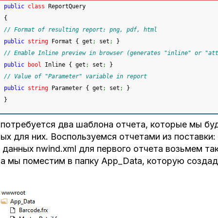
public
class
 ReportQuery
{
// Format of resulting report: png, pdf, html
public
string
 Format 
{
 get
;
 set
;
}
// Enable Inline preview in browser (generates "inline" or "at
public
bool
 Inline 
{
 get
;
 set
;
}
// Value of "Parameter" variable in report
public
string
 Parameter 
{
 get
;
 set
;
}
}
потребуется два шаблона отчета, которые мы бу
ых для них. Воспользуемся отчетами из поставки: Ma
 данных nwind.xml для первого отчета возьмем так
а мы поместим в папку App_Data, которую создад