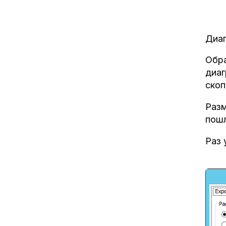
Диаг
Обра
диаг
скоп
Разм
пошл
Раз 