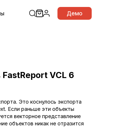
сы
Демо
FastReport VCL 6
спорта. Это коснулось экспорта
ext. Если раньше эти объекты
уется векторное представление
ние объектов никак не отразится