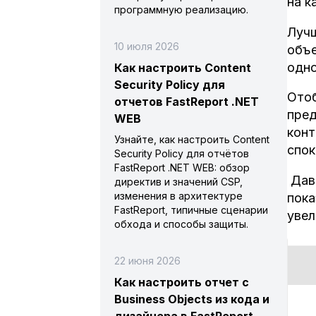
на к
программную реализацию.
Лучш
10 июля 2026
объе
одно
Как настроить Content
Security Policy для
Отоб
отчетов FastReport .NET
пред
WEB
конт
Узнайте, как настроить Content
спок
Security Policy для отчётов
FastReport .NET WEB: обзор
Дава
директив и значений CSP,
изменения в архитектуре
пока
FastReport, типичные сценарии
увел
обхода и способы защиты.
22 июня 2026
Как настроить отчет с
Business Objects из кода и