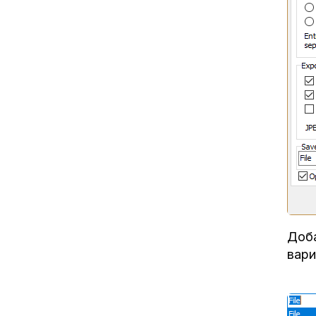
Доба
вари