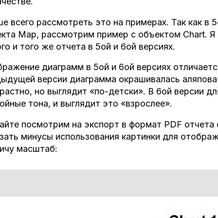
ачестве.
е всего рассмотреть это на примерах. Так как в 
кта Map, рассмотрим пример с объектом Chart. Я
го и того же отчета в 5ой и 6ой версиях.
ражение диаграмм в 5ой и 6ой версиях отличаетс
ыдущей версии диаграмма окрашивалась аляповат
растно, но выглядит «по-детски». В 6ой версии д
ойные тона, и выглядит это «взрослее».
йте посмотрим на экспорт в формат PDF отчета 
зать минусы использования картинки для отображ
ичу масштаб: