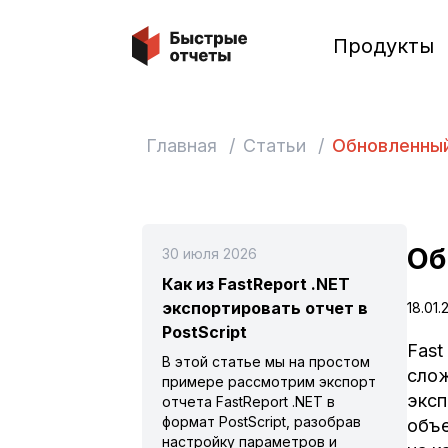
Быстрые отчеты
Продукты
Главная
/
Статьи
/
Обновленный
Об
30 июля 2026
Как из FastReport .NET
экспортировать отчет в
18.01.
PostScript
Fast
В этой статье мы на простом
слож
примере рассмотрим экспорт
эксп
отчета FastReport .NET в
формат PostScript, разобрав
объе
настройку параметров и