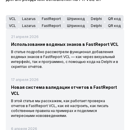
VCL
Lazarus
FastReport
Штрихкод
Delphi
QR код
VCL
Lazarus
FastReport
Штрихкод
Delphi
QR код
21 апреля 2026
Использование водяных знаков в FastReport VCL
В статье подробно рассмотрели функционал добавления
водяных знаков в FastReport VCL — как через визуальный
интерфейс, так и программно, с помощью кода на Delphi и в
скриптах отчётов.
17 апреля 2026
Новая система валидации отчетов в FastReport
VCL
В этой статье мы расскажем, как работает проверка
отчетов в FastReport VCL, как её настроить, как писать
собственные правила на примерах и поделимся
интересными нововведениями.
6 апреля 2026