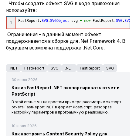
Чтобы создать объект SVG в коде приложения
используйте:
FastReport.
SVG
.
SVGObject
 svg 
=
new
 FastReport.
SVG
.
SVGOb
Ограничения - в данный момент объект
поддерживается в сборке для .Net Framework 4. В
будущем возможна поддержка .Net Core.
.NET
FastReport
SVG
.NET
FastReport
SVG
30 июля 2026
Как из FastReport .NET экспортировать отчет в
PostScript
В этой статье мы на простом примере рассмотрим экспорт
отчета FastReport .NET в формат PostScript, разобрав
настройку параметров и программную реализацию.
10 июля 2026
Как настроить Content Security Policy для