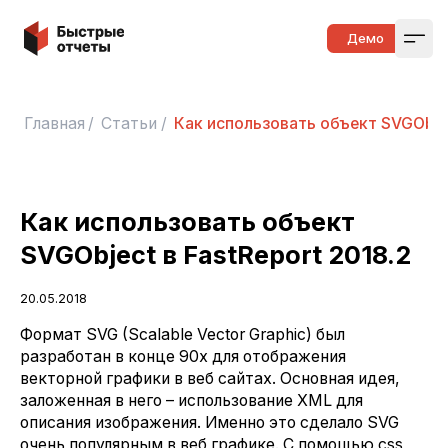
Быстрые отчеты
Демо
Open
Главная
/
Статьи
/
Как использовать объект SVGObject
Как использовать объект
SVGObject в FastReport 2018.2
20.05.2018
Формат SVG (Scalable Vector Graphic) был
разработан в конце 90х для отображения
векторной графики в веб сайтах. Основная идея,
заложенная в него – использование XML для
описания изображения. Именно это сделало SVG
очень популярным в веб графике. С помощью css