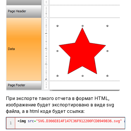
При экспорте такого отчета в формат HTML,
изображение будет экспортировано в виде svg
файла, а в html коде будет ссылка:
<img
src
=
"SVG.D366E814F147C36F912200FCD8949836.svg"
alt