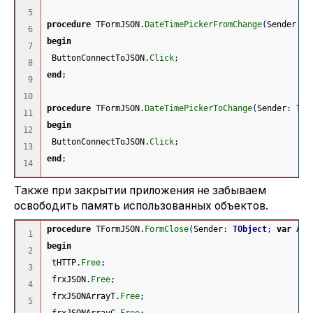
5

procedure
 TFormJSON
.
DateTimePickerFromChange
(
Sender
:
T
6

begin
7

 ButtonConnectToJSON
.
Click
;
8

end
;
9

10

procedure
 TFormJSON
.
DateTimePickerToChange
(
Sender
:
TOb
11

begin
12

 ButtonConnectToJSON
.
Click
;
13

end
;
Также при закрытии приложения не забываем
освободить память использованных объектов.
procedure
 TFormJSON
.
FormClose
(
Sender
:
TObject
;
var
 Act
1

begin
2

 tHTTP
.
Free
;
3

 frxJSON
.
Free
;
4

 frxJSONArrayT
.
Free
;
5
