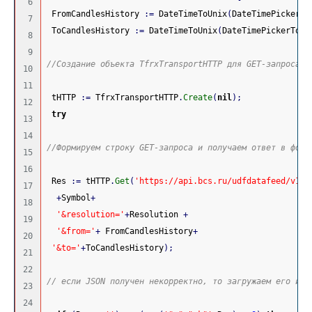
6

 FromCandlesHistory 
:
=
 DateTimeToUnix
(
DateTimePickerFr
7

 ToCandlesHistory 
:
=
 DateTimeToUnix
(
DateTimePickerTo
.
D
8

9

//Создание объекта TfrxTransportHTTP для GET-запроса п
10

11

 tHTTP 
:
=
 TfrxTransportHTTP
.
Create
(
nil
)
;
12

try
13

14

//Формируем строку GET-запроса и получаем ответ в форм
15

16

 Res 
:
=
 tHTTP
.
Get
(
'https://api.bcs.ru/udfdatafeed/v1/h
17

 +
Symbol
+
18

 '&resolution='
+
Resolution 
+
19

 '&from='
+
 FromCandlesHistory
+
20

'&to='
+
ToCandlesHistory
)
;
21

22

// если JSON получен некорректно, то загружаем его из 
23

24
