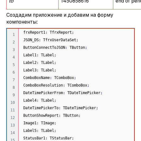
to
1450858616
end of per
Создадим приложение и добавим на форму
компоненты:
 frxReport1
:
 TfrxReport
;
1

 JSON_DS
:
 TfrxUserDataSet
;
2

 ButtonConnectToJSON
:
 TButton
;
3

 Label1
:
 TLabel
;
4

 Label2
:
 TLabel
;
5

 Label3
:
 TLabel
;
6

 ComboBoxName
:
 TComboBox
;
7

 ComboBoxResolution
:
 TComboBox
;
8

 DateTimePickerFrom
:
 TDateTimePicker
;
9

 Label4
:
 TLabel
;
10

 DateTimePickerTo
:
 TDateTimePicker
;
11

 ButtonShowReport
:
 TButton
;
12

 Image1
:
 TImage
;
13

 Label5
:
 TLabel
;
14

 StatusBar1
:
 TStatusBar
;
15
