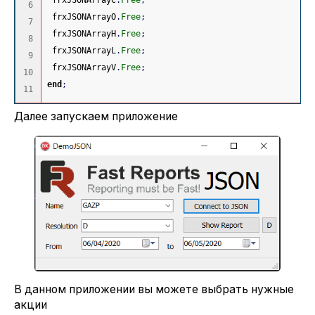
 frxJSONArrayC
.
Free
;
6

 frxJSONArrayO
.
Free
;
7

 frxJSONArrayH
.
Free
;
8

 frxJSONArrayL
.
Free
;
9

 frxJSONArrayV
.
Free
;
10

end
;
Далее запускаем приложение
В данном приложении вы можете выбрать нужные
акции