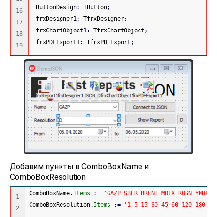
 ButtonDesign
:
 TButton
;
16

 frxDesigner1
:
 TfrxDesigner
;
17

 frxChartObject1
:
 TfrxChartObject
;
18

 frxPDFExport1
:
 TfrxPDFExport
;
Добавим пункты в ComboBoxName и
ComboBoxResolution
ComboBoxName
.
Items
:
=
'GAZP SBER BRENT MOEX ROSN YNDX R
1

ComboBoxResolution
.
Items
:
=
'1 5 15 30 45 60 120 180 24