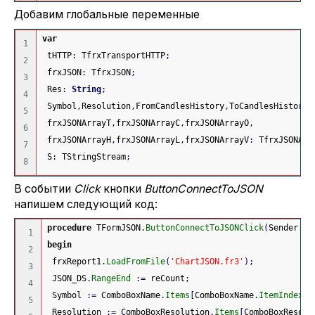
Добавим глобальные переменные
var
1

 tHTTP
:
 TfrxTransportHTTP
;
2

 frxJSON
:
 TfrxJSON
;
3

 Res
:
String
;
4

 Symbol
,
Resolution
,
FromCandlesHistory
,
ToCandlesHistory 
5

 frxJSONArrayT
,
frxJSONArrayC
,
frxJSONArrayO
,
6

 frxJSONArrayH
,
frxJSONArrayL
,
frxJSONArrayV
:
 TfrxJSONArr
7

 S
:
 TStringStream
;
В событии
Click
кнопки
ButtonConnectToJSON
напишем следующий код:
procedure
 TFormJSON
.
ButtonConnectToJSONClick
(
Sender
:
T
1

begin
2

 frxReport1
.
LoadFromFile
(
'ChartJSON.fr3'
)
;
3

 JSON_DS
.
RangeEnd
:
=
 reCount
;
4

 Symbol 
:
=
 ComboBoxName
.
Items
[
ComboBoxName
.
ItemIndex
]
;
5

 Resolution 
:
=
 ComboBoxResolution
.
Items
[
ComboBoxResolu