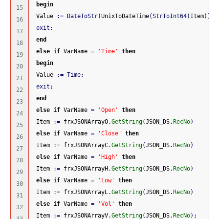
begin
15

 Value 
:
=
DateToStr
(
UnixToDateTime
(
StrToInt64
(
Item
)
)
)
+
16

exit
;
17

end
18

else
if
 VarName 
=
'Time'
then
19

begin
20

 Value 
:
=
Time
;
21

exit
;
22

end
23

else
if
 VarName 
=
'Open'
then
24

 Item 
:
=
 frxJSONArrayO
.
GetString
(
JSON_DS
.
RecNo
)
25

else
if
 VarName 
=
'Close'
then
26

 Item 
:
=
 frxJSONArrayC
.
GetString
(
JSON_DS
.
RecNo
)
27

else
if
 VarName 
=
'High'
then
28

 Item 
:
=
 frxJSONArrayH
.
GetString
(
JSON_DS
.
RecNo
)
29

else
if
 VarName 
=
'Low'
then
30

 Item 
:
=
 frxJSONArrayL
.
GetString
(
JSON_DS
.
RecNo
)
31

else
if
 VarName 
=
'Vol'
then
32

 Item 
:
=
 frxJSONArrayV
.
GetString
(
JSON_DS
.
RecNo
)
;