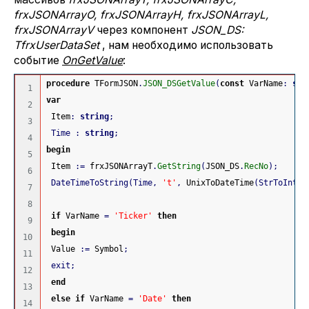
frxJSONArrayO, frxJSONArrayH, frxJSONArrayL,
frxJSONArrayV
через компонент
JSON_DS:
TfrxUserDataSet
, нам необходимо использовать
событие
OnGetValue
:
procedure
 TFormJSON
.
JSON_DSGetValue
(
const
 VarName
:
str
1

var
2

 Item
:
string
;
3

Time
:
string
;
4

begin
5

 Item 
:
=
 frxJSONArrayT
.
GetString
(
JSON_DS
.
RecNo
)
;
6

DateTimeToString
(
Time
,
't'
,
 UnixToDateTime
(
StrToInt64
7

8

if
 VarName 
=
'Ticker'
then
9

begin
10

 Value 
:
=
 Symbol
;
11

exit
;
12

end
13

else
if
 VarName 
=
'Date'
then
14
