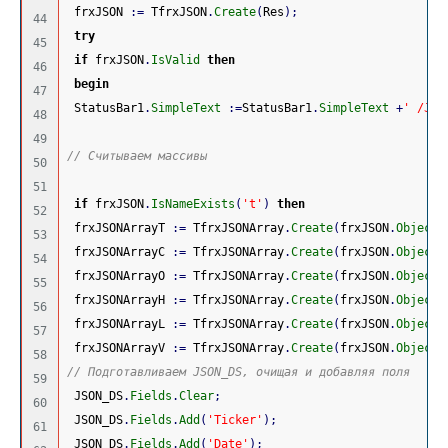
 frxJSON 
:
=
 TfrxJSON
.
Create
(
Res
)
;
44

try
45

if
 frxJSON
.
IsValid
then
46

begin
47

 StatusBar1
.
SimpleText
:
=
StatusBar1
.
SimpleText
+
' /JSO
48

49

// Считываем массивы
50

51

if
 frxJSON
.
IsNameExists
(
't'
)
then
52

 frxJSONArrayT 
:
=
 TfrxJSONArray
.
Create
(
frxJSON
.
ObjectB
53

 frxJSONArrayC 
:
=
 TfrxJSONArray
.
Create
(
frxJSON
.
ObjectB
54

 frxJSONArrayO 
:
=
 TfrxJSONArray
.
Create
(
frxJSON
.
ObjectB
55

 frxJSONArrayH 
:
=
 TfrxJSONArray
.
Create
(
frxJSON
.
ObjectB
56

 frxJSONArrayL 
:
=
 TfrxJSONArray
.
Create
(
frxJSON
.
ObjectB
57

 frxJSONArrayV 
:
=
 TfrxJSONArray
.
Create
(
frxJSON
.
ObjectB
58

// Подготавливаем JSON_DS, очищая и добавляя поля
59

 JSON_DS
.
Fields
.
Clear
;
60

 JSON_DS
.
Fields
.
Add
(
'Ticker'
)
;
61

 JSON_DS
.
Fields
.
Add
(
'Date'
)
;