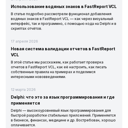
Использование водяных знаков в FastReport VCL
В статье подробно рассмотрели функционал добавления
водяных знаков в FastReport VCL — как через визуальный
интерфейс, так и программно, с помощью кода на Delphi и в
скриптах отчётов.
17 апреля 2026
Новая система валидации отчетов в FastReport
VCL
В этой статье мы расскажем, как работает проверка
отчетов в FastReport VCL, как её настроить, как писать
собственные правила на примерах и поделимся
интересными нововведениями.
12 марта 2026
Delphi: что это за язык программирования и где
применяется
Delphi — высокоуровневый язык программирования для
быстрой разработки стабильных приложений. Применяется
в бизнесе, финансах, медицине и др. Востребован, хорошо
оплачивается.