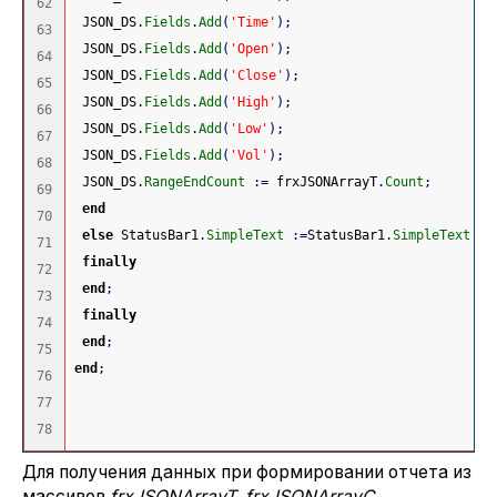
62

 JSON_DS
.
Fields
.
Add
(
'Time'
)
;
63

 JSON_DS
.
Fields
.
Add
(
'Open'
)
;
64

 JSON_DS
.
Fields
.
Add
(
'Close'
)
;
65

 JSON_DS
.
Fields
.
Add
(
'High'
)
;
66

 JSON_DS
.
Fields
.
Add
(
'Low'
)
;
67

 JSON_DS
.
Fields
.
Add
(
'Vol'
)
;
68

 JSON_DS
.
RangeEndCount
:
=
 frxJSONArrayT
.
Count
;
69

end
70

else
 StatusBar1
.
SimpleText
:
=
StatusBar1
.
SimpleText
+
'
71

finally
72

end
;
73

finally
74

end
;
75

end
;
76

77

Для получения данных при формировании отчета из
массивов
frxJSONArrayT, frxJSONArrayC,