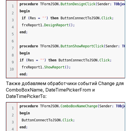
procedure
 TFormJSON
.
ButtonDesignClick
(
Sender
:
TObject
)
1

begin
2

if
(
Res 
=
''
)
then
 ButtonConnectToJSON
.
Click
;
3

 frxReport1
.
DesignReport
(
)
;
4

end
;
5

6

procedure
 TFormJSON
.
ButtonShowReportClick
(
Sender
:
TObj
7

begin
8

if
(
Res 
=
''
)
then
 ButtonConnectToJSON
.
Click
;
9

 frxReport1
.
ShowReport
(
)
;
end
;
Также добавляем обработчики событий Change для
ComboBoxName, DateTimePickerFrom и
DateTimePickerTo:
procedure
 TFormJSON
.
ComboBoxNameChange
(
Sender
:
TObject
1

begin
2

 ButtonConnectToJSON
.
Click
;
3

end
;
4
