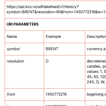
https://api.bcs.ru/udfdatafeed/v1/history?
symbol=BRENT&resolution=60&from=1450772216&to=1
URI
PARAM
ETER
S
Name
Example
Descriptio
symbol
BRENT
currency p
resolution
D
discretene
candles, p
values: 1, 5
45, 60, 120
240, D, W,
from
1450772216
beginning o