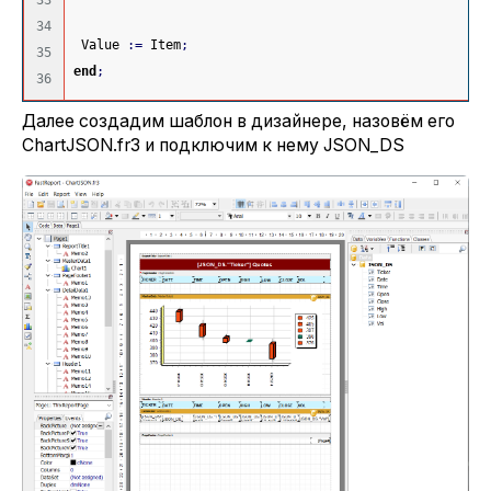
33

34

 Value 
:
=
 Item
;
35

end
;
Далее создадим шаблон в дизайнере, назовём его
ChartJSON.fr3 и подключим к нему JSON_DS