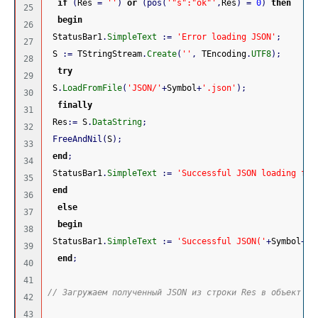
 if
(
Res 
=
''
)
or
(
pos
(
'"s":"ok"'
,
Res
)
=
0
)
then
25

 begin
26

 StatusBar1
.
SimpleText
:
=
'Error loading JSON'
;
27

 S 
:
=
 TStringStream
.
Create
(
''
,
 TEncoding
.
UTF8
)
;
28

 try
29

 S
.
LoadFromFile
(
'JSON/'
+
Symbol
+
'.json'
)
;
30

 finally
31

 Res
:
=
 S
.
DataString
;
32

FreeAndNil
(
S
)
;
33

end
;
34

 StatusBar1
.
SimpleText
:
=
'Successful JSON loading fro
35

end
36

 else
37

 begin
38

 StatusBar1
.
SimpleText
:
=
'Successful JSON('
+
Symbol
+
')
39

 end
;
40

41

// Загружаем полученный JSON из строки Res в объект fr
42

43
