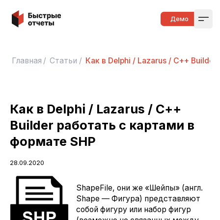
Быстрые отчеты
Демо
Open
Главная
/
Статьи
/
Как в Delphi / Lazarus / С++ Build
Как в Delphi / Lazarus / С++
Builder работать с картами в
формате SHP
28.09.2020
ShapeFile, они же «Шейпы» (англ.
Shape — Фигура) представляют
собой фигуру или набор фигур