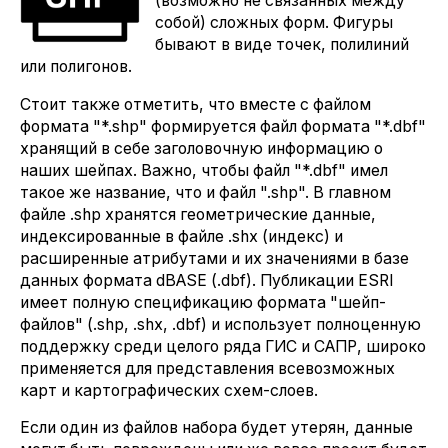
(возможно не связанных между
собой) сложных форм. Фигуры
бывают в виде точек, полилиний
или полигонов.
Стоит также отметить, что вместе с файлом
формата "*.shp" формируется файл формата "*.dbf"
хранящий в себе заголовочную информацию о
наших шейпах. Важно, чтобы файл "*.dbf" имел
такое же название, что и файл ".shp". В главном
файле .shp хранятся геометрические данные,
индексированные в файле .shx (индекс) и
расширенные атрибутами и их значениями в базе
данных формата dBASE (.dbf). Публикации ESRI
имеет полную спецификацию формата "шейп-
файлов" (.shp, .shx, .dbf) и использует полноценную
поддержку среди целого ряда ГИС и САПР, широко
применяется для представления всевозможных
карт и картографических схем-слоев.
Если один из файлов набора будет утерян, данные