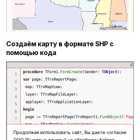
Создаём карту в формате SHP с
помощью кода
Сохр
procedure
 TForm1
.
FormCreate
(
Sender
:
TObject
)
;
1

var
 page
:
 TfrxReportPage
;
2

 map
:
 TfrxMapView
;
3

 layer
:
 TfrxMapFileLayer
;
4

 applayer
:
 TfrxApplicationLayer
;
5

begin
6

 page 
:
=
 TfrxReportPage
(
frxReport1
.
FindObject
(
'Page1'
7

 map 
:
=
 TfrxMapView
.
Create
(
page
)
;
8

with
 map 
do
Продолжая использовать сайт, Вы даете согласие
9

begin
ООО "Быстрые отчеты" на обработку файлов