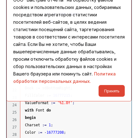
10

 CreateUniqueName
(
)
;
cookies и пользовательских данных, собираемых
11

 SetBounds
(
0
,
0
,
700
,
800
)
;
посредством агрегаторов статистики
12

 MaxZoom 
:
=
50
;
посетителей веб-сайтов, в целях ведения
13

 MinZoom 
:
=
1
;
статистики посещений сайта, таргетирования
14

 KeepAspectRatio 
:
=
True
;
товаров в соответствии с интересами посетителя
15

 MercatorProjection 
:
=
True
;
сайта. Если Вы не хотите, чтобы Ваши
16

with
 ColorScale 
do
вышеперечисленные данные обрабатывались,
17

begin
просим отключить обработку файлов cookies и
18

 Visible 
:
=
True
;
сбор пользовательских данных в настройках
19

 BorderColor 
:
=
0
;
Вашего браузера или покинуть сайт.
Политика
20

 BorderWidth 
:
=
1
;
обработки персональных данных.
21

 Dock 
:
=
 sdBottomRight
;
22

Принять
 FillColor 
:
=
16777215
;
23

 ValueFormat 
:
=
'%1.0f'
;
24

with
 Font 
do
25

begin
26

 Charset 
:
=
1
;
27

 Color 
:
=
-
16777208
;
28
