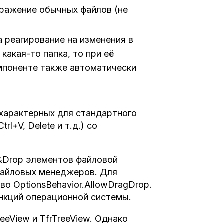
бражение обычных файлов (не
а реагирование на изменения в
какая-то папка, то при её
омпоненте также автоматически
 характерных для стандартного
l+V, Delete и т.д.) со
g&Drop элементов файловой
) файловых менеджеров. Для
о OptionsBehavior.AllowDragDrop.
нкций операционной системы.
eeView и TfrTreeView. Однако