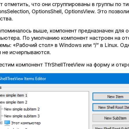
т отметить, что они сгруппированы в группы по ти
onsSelection, OptionsShell, OptionsView. Это позв
ства.
упоминалось выше, компонент предназначен для 
ьютера. По умолчанию компонент настроен на от
емы: «Рабочий стол» в Windows или “/” в Linux. 
 не исчерпываются.
стим компонент TfrShellTreeView на форму и откр