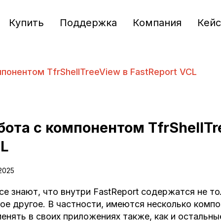
Купить
Поддержка
Компания
Кей
понентом TfrShellTreeView в FastReport VCL
бота с компонентом TfrShellTr
L
.2025
се знают, что внутри FastReport содержатся не т
ое другое. В частности, имеются несколько комп
енять в своих приложениях также, как и остальны