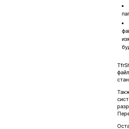
па
фа
из
бу
TfrS
файл
стан
Такж
сист
разр
Пере
Оста