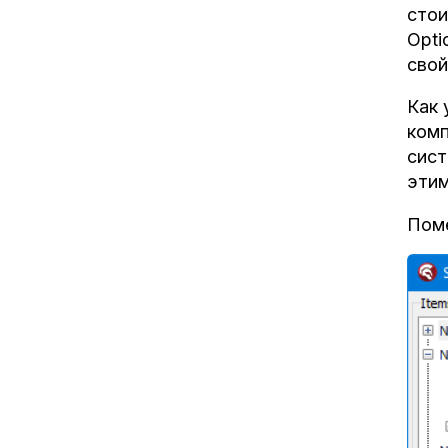
стои
Opti
свой
Как 
комп
сист
этим
Поме