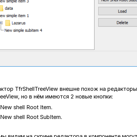
ктор TfrShellTreeView внешне похож на редакторы
reeView, но в нём имеются 2 новые кнопки:
New shell Root Item.
New shell Root SubItem.
мы видим на скрине редактора в компоненте могут