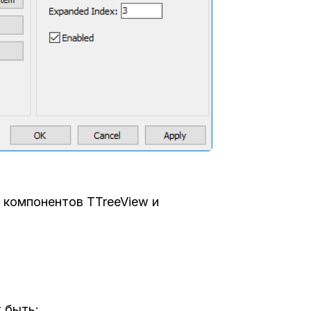
 компонентов TTreeView и
 быть: