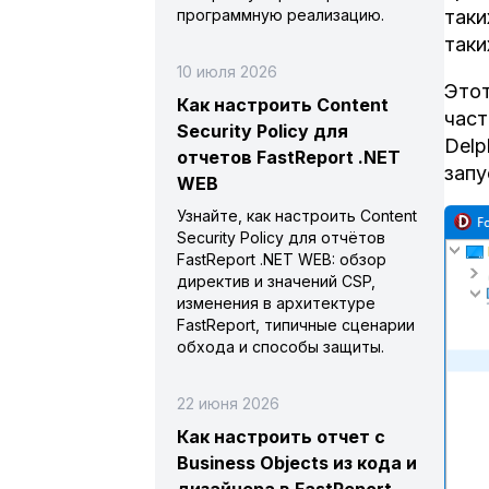
программную реализацию.
таки
таки
10 июля 2026
Этот
Как настроить Content
част
Security Policy для
Delp
отчетов FastReport .NET
запу
WEB
Узнайте, как настроить Content
Security Policy для отчётов
FastReport .NET WEB: обзор
директив и значений CSP,
изменения в архитектуре
FastReport, типичные сценарии
обхода и способы защиты.
22 июня 2026
Как настроить отчет с
Business Objects из кода и