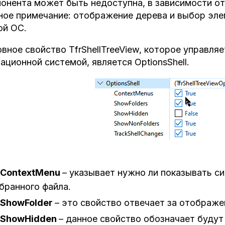
онента может быть недоступна, в зависимости от 
ое примечание: отображение дерева и выбор эле
ой ОС.
вное свойство TfrShellTreeView, которое управля
ационной системой, является OptionsShell.
ContextMenu
– указывает нужно ли показывать с
бранного файла.
ShowFolder
– это свойство отвечает за отображе
ShowHidden
– данное свойство обозначает будут