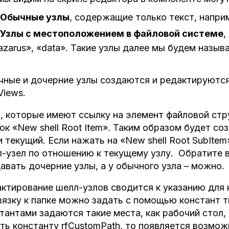
Обычные узлы
, содержащие только текст, наприм
Узлы с местоположением в файловой системе
,
azarus», «data». Такие узлы далее мы будем назы
ные и дочерние узлы создаются и редактируются 
Views.
, которые имеют ссылку на элемент файловой ст
ок «New shell Root Item». Таким образом будет со
и текущий. Если нажать на «New shell Root SubIte
-узел по отношению к текущему узлу. Обратите в
авать дочерние узлы, а у обычного узла – можно.
ктирование шелл-узлов сводится к указанию для к
язку к папке можно задать с помощью констант т
тантами задаются такие места, как рабочий стол, 
ть константу rfCustomPath, то появляется возмож