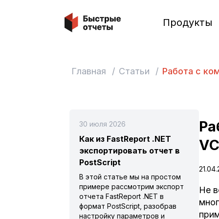
Быстрые отчеты
Продукты
Главная
/
Статьи
/
Работа с ком
Ра
30 июля 2026
Как из FastReport .NET
VC
экспортировать отчет в
PostScript
21.04
В этой статье мы на простом
примере рассмотрим экспорт
Не в
отчета FastReport .NET в
мног
формат PostScript, разобрав
прим
настройку параметров и