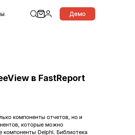
сы
Демо
eeView в FastReport
олько компоненты отчетов, но и
онентов, которые можно
е компоненты Delphi. Библиотека