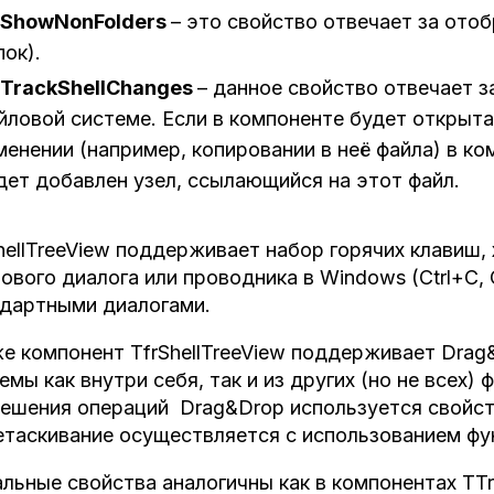
ShowNonFolders
– это свойство отвечает за ото
пок).
TrackShellChanges
– данное свойство отвечает з
йловой системе. Если в компоненте будет открыта 
менении (например, копировании в неё файла) в к
дет добавлен узел, ссылающийся на этот файл.
hellTreeView поддерживает набор горячих клавиш,
ового диалога или проводника в Windows (Ctrl+С, Ctr
дартными диалогами.
е компонент TfrShellTreeView поддерживает Dra
емы как внутри себя, так и из других (но не всех
ешения операций Drag&Drop используется свойств
таскивание осуществляется с использованием фу
льные свойства аналогичны как в компонентах TTr