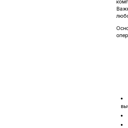
комп
Важн
люб
Осно
опер
вы