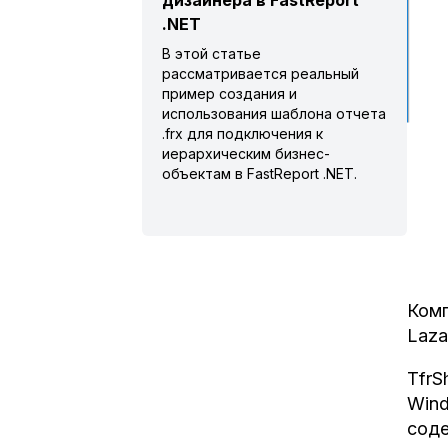
дизайнера в FastReport
.NET
В этой статье
рассматривается реальный
пример создания и
использования шаблона отчета
.frx для подключения к
иерархическим бизнес-
объектам в FastReport .NET.
Комп
Laza
TfrS
Wind
соде