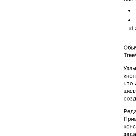
«L
Обыч
Tree
Узлы
кноп
что 
шелл
созд
Реда
Прив
конс
зада