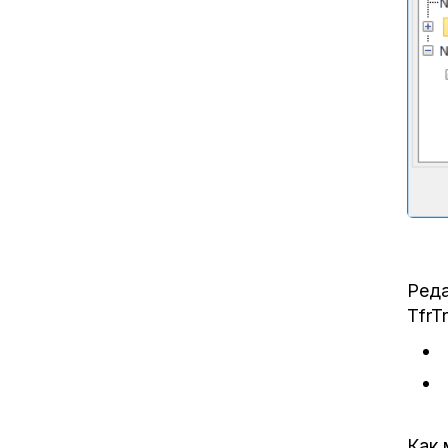
Реда
TfrT
Как 