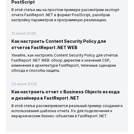
PostScript
В этой статье мы на простом примере рассмотрим экспорт
отчета FastReport .NET в формат PostScript, разобрав
настройку параметров и программную реализацию.
10 июля 2026
Как настроить Content Security Policy для
отчетов FastReport .NET WEB
Узнайте, как настроить Content Security Policy для отчётов
FastReport .NET WEB: обзор директив и значений CSP,
изменения в архитектуре FastReport, типичные сценарии
обхода и способы защиты.
22 июня 2026
Как настроить отчет с Business Objects из кода
и дизайнера в FastReport .NET
В этой статье рассматривается реальный пример создания и
использования шаблона отчета .frx для подключения к
иерархическим бизнес-объектам в FastReport .NET.