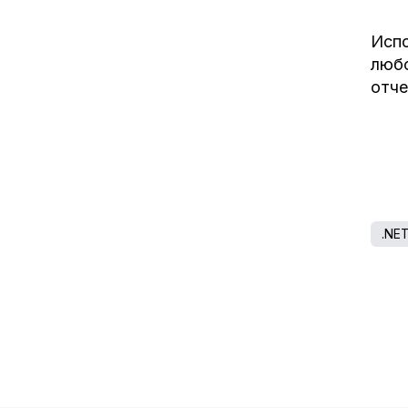
Испо
любо
отче
.NE