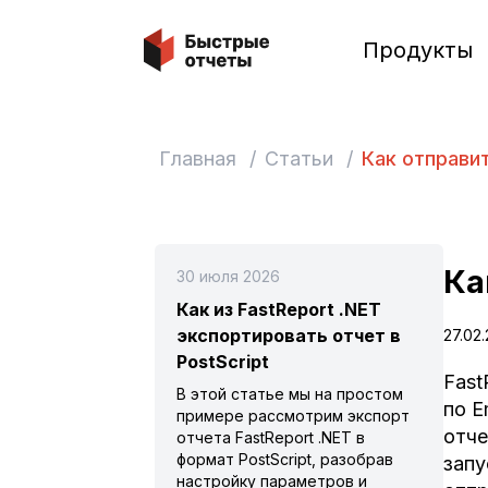
Быстрые отчеты
Продукты
Главная
/
Статьи
/
Как отправи
Ка
30 июля 2026
Как из FastReport .NET
экспортировать отчет в
27.02
PostScript
Fast
В этой статье мы на простом
по E
примере рассмотрим экспорт
отче
отчета FastReport .NET в
формат PostScript, разобрав
запу
настройку параметров и