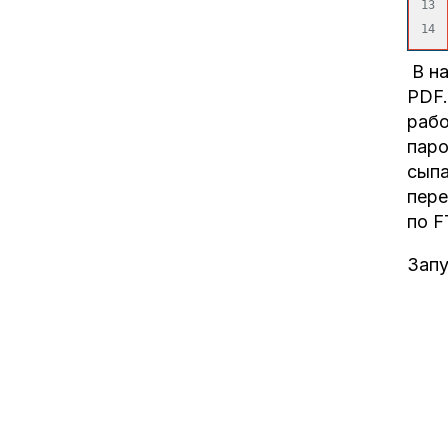
13

В на
PDF.
рабо
паро
сыпа
пере
по F
Запу