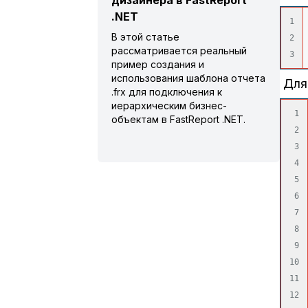
дизайнера в FastReport
.NET
1

В этой статье
2

рассматривается реальный
пример создания и
использования шаблона отчета
Для 
.frx для подключения к
иерархическим бизнес-
1

объектам в FastReport .NET.
2

3

4

5

6

7

8

9

10

11

12
