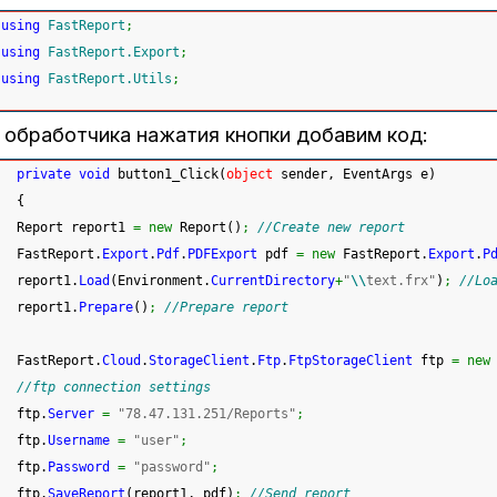
using
FastReport
;
using
FastReport.Export
;
using
FastReport.Utils
;
обработчика нажатия кнопки добавим код:
private
void
 button1_Click
(
object
 sender, EventArgs e
)
{
 Report report1 
=
new
 Report
(
)
;
//Create new report
 FastReport.
Export
.
Pdf
.
PDFExport
 pdf 
=
new
 FastReport.
Export
.
P
 report1.
Load
(
Environment.
CurrentDirectory
+
"
\\
text.frx"
)
;
//Lo
 report1.
Prepare
(
)
;
//Prepare report
 FastReport.
Cloud
.
StorageClient
.
Ftp
.
FtpStorageClient
 ftp 
=
new
//ftp connection settings
 ftp.
Server
=
"78.47.131.251/Reports"
;
 ftp.
Username
=
"user"
;
 ftp.
Password
=
"password"
;
 ftp.
SaveReport
(
report1, pdf
)
;
//Send report