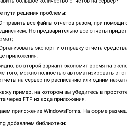
авить большое количество отчетов на сервер?
е пути решения проблемы:
Отправить все файлы отчетов разом, при помощи
единением. Но предварительно все отчеты приде
рмат;
Организовать экспорт и отправку отчета средствам
де приложения.
идно, во второй вариант экономит время на эксп
е того, можно полностью автоматизировать этот
отчеты на сервер по расписанию или одним нажати
кажу пример, на котором вы убедитесь в простоте
та через FTP из кода приложения.
аем приложение WindowsForms. На форме размещ
ing добавляем библиотеки: