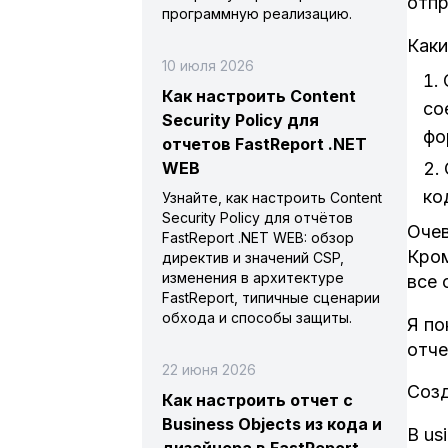
отпр
программную реализацию.
Каки
10 июля 2026
Как настроить Content
со
Security Policy для
фо
отчетов FastReport .NET
WEB
ко
Узнайте, как настроить Content
Security Policy для отчётов
Очев
FastReport .NET WEB: обзор
Кром
директив и значений CSP,
изменения в архитектуре
все 
FastReport, типичные сценарии
обхода и способы защиты.
Я по
отче
22 июня 2026
Созд
Как настроить отчет с
Business Objects из кода и
В us