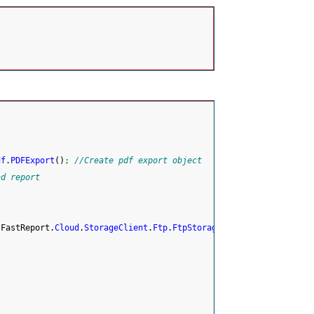
df
.
PDFExport
(
)
;
//Create pdf export object
ad report
 FastReport.
Cloud
.
StorageClient
.
Ftp
.
FtpStorageClient
(
)
;
//Create