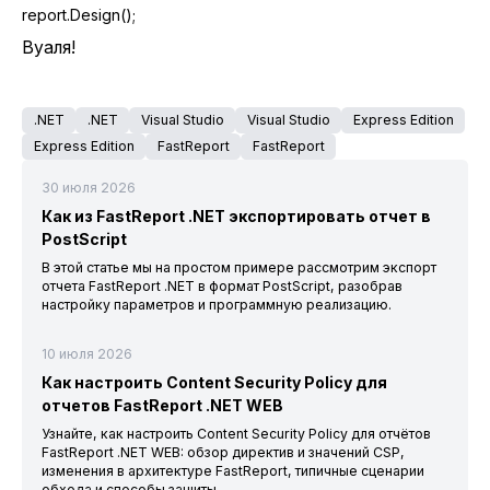
report.Design();
Вуаля!
.NET
.NET
Visual Studio
Visual Studio
Express Edition
Express Edition
FastReport
FastReport
30 июля 2026
Как из FastReport .NET экспортировать отчет в
PostScript
В этой статье мы на простом примере рассмотрим экспорт
отчета FastReport .NET в формат PostScript, разобрав
настройку параметров и программную реализацию.
10 июля 2026
Как настроить Content Security Policy для
отчетов FastReport .NET WEB
Узнайте, как настроить Content Security Policy для отчётов
FastReport .NET WEB: обзор директив и значений CSP,
изменения в архитектуре FastReport, типичные сценарии
обхода и способы защиты.