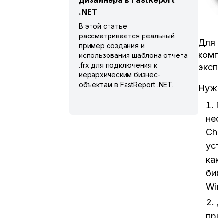
дизайнера в FastReport
.NET
В этой статье
рассматривается реальный
Для 
пример создания и
комп
использования шаблона отчета
.frx для подключения к
эксп
иерархическим бизнес-
объектам в FastReport .NET.
Нуж
не
Ch
ус
ка
би
Wi
пр