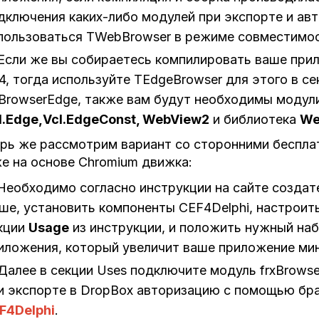
дключения каких-либо модулей при экспорте и ав
пользоваться TWebBrowser в режиме совместимо
Если же вы собираетесь компилировать ваше прил
.4, тогда используйте TEdgeBrowser для этого в 
xBrowserEdge, также вам будут необходимы модули 
l.Edge,Vcl.EdgeConst, WebView2
и библиотека
We
рь же рассмотрим вариант со сторонними беспл
е на основе Chromium движка:
Необходимо согласно инструкции на сайте создат
ше, установить компоненты CEF4Delphi, настроит
кции
Usage
из инструкции, и положить нужный наб
иложения, который увеличит ваше приложение ми
Далее в секции Uses подключите модуль frxBrows
и экспорте в DropBox авторизацию с помощью бра
F4Delphi
.