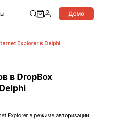
сы
Демо
ernet Explorer в Delphi
ов в DropBox
 Delphi
et Explorer в режиме авторизации