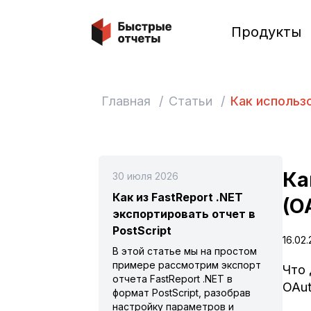
Быстрые отчеты
Продукты
Главная
/
Статьи
/
Как использо
Ка
30 июля 2026
Как из FastReport .NET
(O
экспортировать отчет в
PostScript
16.02.
В этой статье мы на простом
примере рассмотрим экспорт
Что 
отчета FastReport .NET в
OAut
формат PostScript, разобрав
настройку параметров и