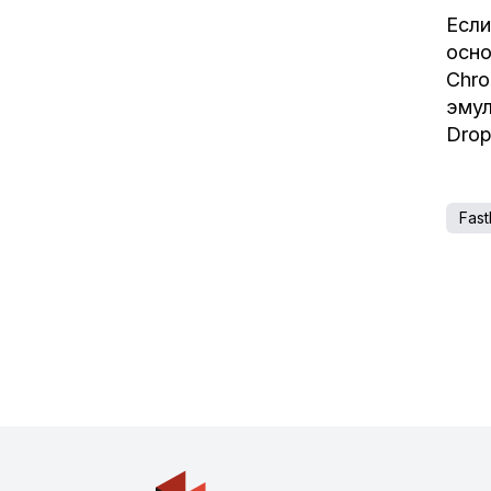
Если
осно
Chro
эмул
Drop
Fast