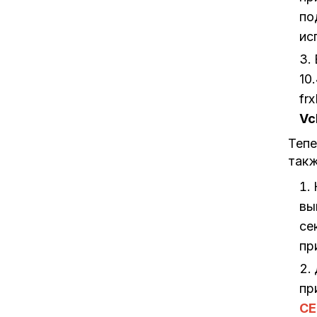
по
ис
10
fr
Vc
Тепе
такж
вы
се
пр
пр
CE