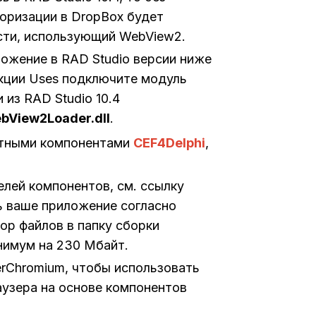
торизации в DropBox будет
сти, использующий WebView2.
ожение в RAD Studio версии ниже
секции Uses подключите модуль
из RAD Studio 10.4
bView2Loader.dll
.
атными компонентами
CEF4Delphi
,
елей компонентов, см. ссылку
ь ваше приложение согласно
ор файлов в папку сборки
нимум на 230 Мбайт.
erChromium, чтобы использовать
узера на основе компонентов