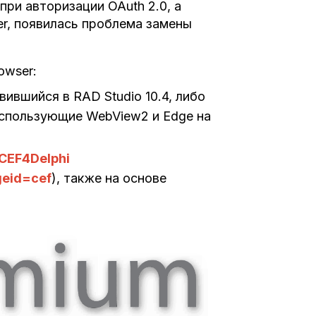
 при авторизации OAuth 2.0, а
er, появилась проблема замены
owser:
ившийся в RAD Studio 10.4, либо
спользующие WebView2 и Edge на
CEF4Delphi
geid=cef
), также на основе