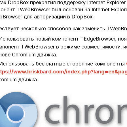
как DropBox прекратил поддержку Internet Explorer
онент TWebBrowser был основан на Internet Explor
Browser для авторизации в DropBox.
ствует несколько способов как заменить TWebBr
Использовать новый компонент TEdgeBrowser, появ
мпонент TWebBrowser в режиме совместимости, и
нове Chromium движка.
Использовать бесплатные сторонние компоненты
ttps://www.briskbard.com/index.php?lang=en&pa
romium движка.