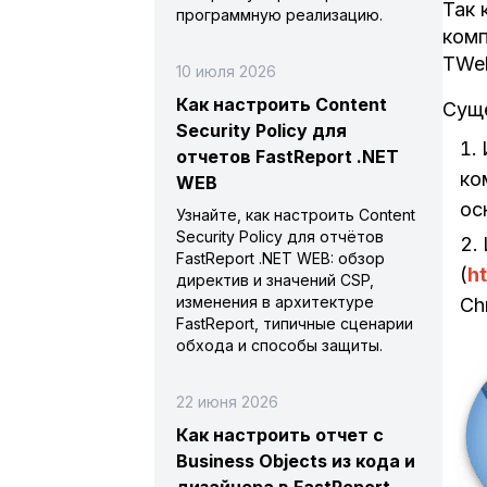
Так 
программную реализацию.
комп
TWeb
10 июля 2026
Как настроить Content
Суще
Security Policy для
отчетов FastReport .NET
ко
WEB
ос
Узнайте, как настроить Content
Security Policy для отчётов
FastReport .NET WEB: обзор
(
h
директив и значений CSP,
изменения в архитектуре
Ch
FastReport, типичные сценарии
обхода и способы защиты.
22 июня 2026
Как настроить отчет с
Business Objects из кода и