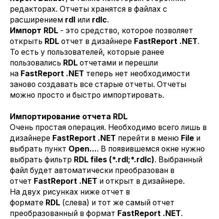
редакторах. Отчеты хранятся в файлах с
расширением
rdl
или
rdlc
.
Импорт RDL
- это средство, которое позволяет
открыть
RDL
отчет в дизайнере
FastReport .NET
.
То есть у пользователей, которые ранее
пользовались
RDL
отчетами и перешли
на
FastReport .NET
теперь нет необходимости
заново создавать все старые отчеты. Отчеты
можно просто и быстро импортировать.
Импортирование отчета RDL
Очень простая операция. Необходимо всего лишь в
дизайнере
FastReport .NET
перейти в меню
File
и
выбрать пункт
Open...
. В появившемся окне нужно
выбрать фильтр
RDL files (*.rdl;*.rdlc)
. Выбранный
файл будет автоматически преобразован в
отчет
FastReport .NET
и открыт в дизайнере.
На двух рисунках ниже отчет в
формате
RDL
(слева) и тот же самый отчет
преобразованный в формат
FastReport .NET
.