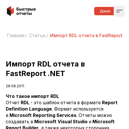
Быстрые отчеты
Демо
Open
Главная
/
Статьи
/
Импорт RDL отчета в FastReport .N
Импорт RDL отчета в
FastReport .NET
28.08.2011
Что такое импорт RDL
Отчет
RDL
- это шаблон отчета в формате
Report
Definition Language
. Формат используется
в
Microsoft Reporting Services
. Отчеты можно
создавать в
Microsoft Visual Studio
и
Microsoft
Report Builder
, а также некоторых сторонних