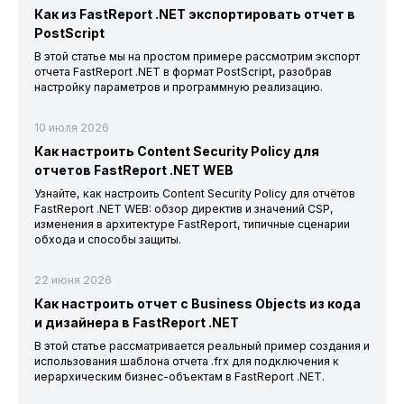
Как из FastReport .NET экспортировать отчет в
PostScript
В этой статье мы на простом примере рассмотрим экспорт
отчета FastReport .NET в формат PostScript, разобрав
настройку параметров и программную реализацию.
10 июля 2026
Как настроить Content Security Policy для
отчетов FastReport .NET WEB
Узнайте, как настроить Content Security Policy для отчётов
FastReport .NET WEB: обзор директив и значений CSP,
изменения в архитектуре FastReport, типичные сценарии
обхода и способы защиты.
22 июня 2026
Как настроить отчет с Business Objects из кода
и дизайнера в FastReport .NET
В этой статье рассматривается реальный пример создания и
использования шаблона отчета .frx для подключения к
иерархическим бизнес-объектам в FastReport .NET.