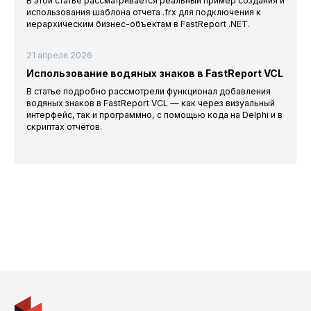
В этой статье рассматривается реальный пример создания и
использования шаблона отчета .frx для подключения к
иерархическим бизнес-объектам в FastReport .NET.
21 апреля 2026
Использование водяных знаков в FastReport VCL
В статье подробно рассмотрели функционал добавления
водяных знаков в FastReport VCL — как через визуальный
интерфейс, так и программно, с помощью кода на Delphi и в
скриптах отчётов.