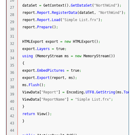
26

 dataSet 
=
 GetContext
(
)
.
GetDataSet
(
"NorthWind"
)
;
27

 report.
Report
.
RegisterData
(
dataSet, 
"NorthWind"
)
;
28

 report.
Report
.
Load
(
"Simple List.frx"
)
;
29

 report.
Prepare
(
)
;
30

31

 HTMLExport export 
=
new
 HTMLExport
(
)
;
32

 export.
Layers
=
 true
;
33

using
(
MemoryStream ms 
=
new
 MemoryStream
(
)
)
34

{
35

 export.
EmbedPictures
=
 true
;
36

 export.
Export
(
report, ms
)
;
37

 ms.
Flush
(
)
;
38

 ViewData
[
"Report"
]
=
 Encoding.
UTF8
.
GetString
(
ms.
ToArr
39

 ViewData
[
"ReportName"
]
=
"Simple List.frx"
;
40

}
41

return
 View
(
)
;
42

}
43

44
