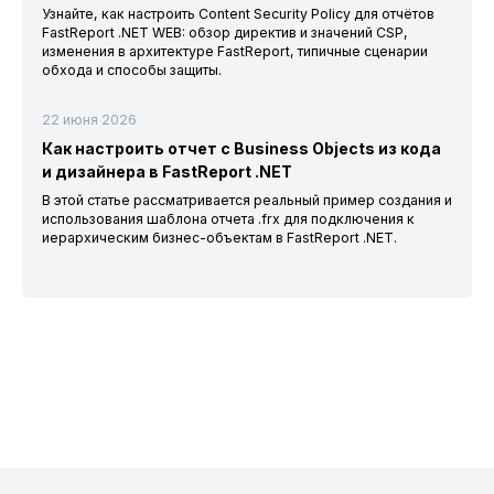
Узнайте, как настроить Content Security Policy для отчётов
FastReport .NET WEB: обзор директив и значений CSP,
изменения в архитектуре FastReport, типичные сценарии
обхода и способы защиты.
22 июня 2026
Как настроить отчет с Business Objects из кода
и дизайнера в FastReport .NET
В этой статье рассматривается реальный пример создания и
использования шаблона отчета .frx для подключения к
иерархическим бизнес-объектам в FastReport .NET.