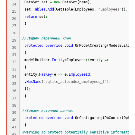
 DataSet set 
=
new
 DataSet
(
name
)
;
24

 set.
Tables
.
Add
(
GetTable
(
Employees, 
"Employees"
)
)
;
25

return
 set
;
26

}
27

28

//Задаем первичный ключ
29

protected
override
void
 OnModelCreating
(
ModelBuilder
30

{
31

 modelBuilder.
Entity
<
Employees
>
(
entity 
=>
32

{
33

 entity.
HasKey
(
e 
=>
 e.
EmployeeId
)
34

 .
HasName
(
"sqlite_autoindex_employees_1"
)
;
35

}
)
;
36

}
37

38

//Задаем источник данных
39

protected
override
void
 OnConfiguring
(
DbContextOptio
40

{
41

#warning To protect potentially sensitive information
42
