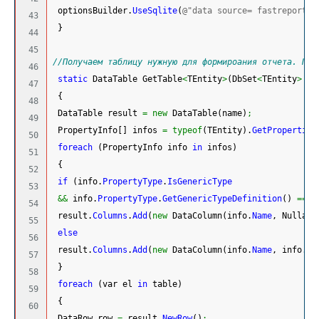
 optionsBuilder.
UseSqlite
(
@"data source= fastreport.d
43

}
44

45

//Получаем таблицу нужную для формироания отчета. По 
46

static
 DataTable GetTable
<
TEntity
>
(
DbSet
<
TEntity
>
 ta
47

{
48

 DataTable result 
=
new
 DataTable
(
name
)
;
49

 PropertyInfo
[
]
 infos 
=
typeof
(
TEntity
)
.
GetProperties
50

foreach
(
PropertyInfo info 
in
 infos
)
51

{
52

if
(
info.
PropertyType
.
IsGenericType
53

&&
 info.
PropertyType
.
GetGenericTypeDefinition
(
)
==
t
54

 result.
Columns
.
Add
(
new
 DataColumn
(
info.
Name
, Nullabl
55

else
56

 result.
Columns
.
Add
(
new
 DataColumn
(
info.
Name
, info.
Pr
57

}
58

foreach
(
var el 
in
 table
)
59

{
60

 DataRow row 
=
 result.
NewRow
(
)
;