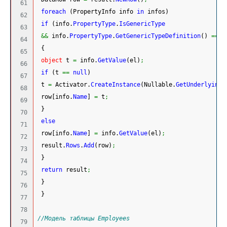
61

foreach
(
PropertyInfo info 
in
 infos
)
62

if
(
info.
PropertyType
.
IsGenericType
63

&&
 info.
PropertyType
.
GetGenericTypeDefinition
(
)
==
t
64

{
65

object
 t 
=
 info.
GetValue
(
el
)
;
66

if
(
t 
==
null
)
67

 t 
=
 Activator.
CreateInstance
(
Nullable.
GetUnderlyingT
68

 row
[
info.
Name
]
=
 t
;
69

}
70

else
71

 row
[
info.
Name
]
=
 info.
GetValue
(
el
)
;
72

 result.
Rows
.
Add
(
row
)
;
73

}
74

return
 result
;
75

}
76

}
77

78

//Модель таблицы Employees
79
