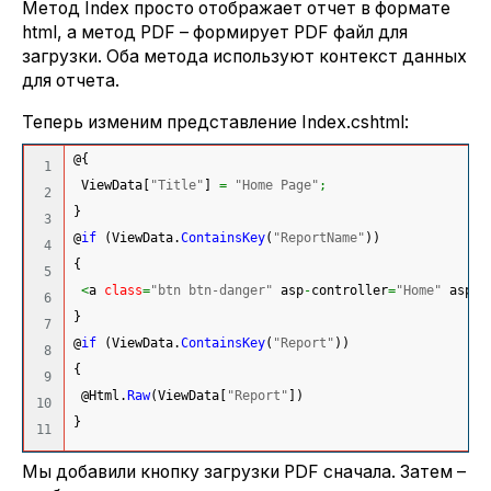
Метод Index просто отображает отчет в формате
html, а метод PDF – формирует PDF файл для
загрузки. Оба метода используют контекст данных
для отчета.
Теперь изменим представление Index.cshtml:
@
{
1

 ViewData
[
"Title"
]
=
"Home Page"
;
2

}
3

@
if
(
ViewData.
ContainsKey
(
"ReportName"
)
)
4

{
5

<
a 
class
=
"btn btn-danger"
 asp
-
controller
=
"Home"
 asp
-
a
6

}
7

@
if
(
ViewData.
ContainsKey
(
"Report"
)
)
8

{
9

 @Html.
Raw
(
ViewData
[
"Report"
]
)
10

}
Мы добавили кнопку загрузки PDF сначала. Затем –