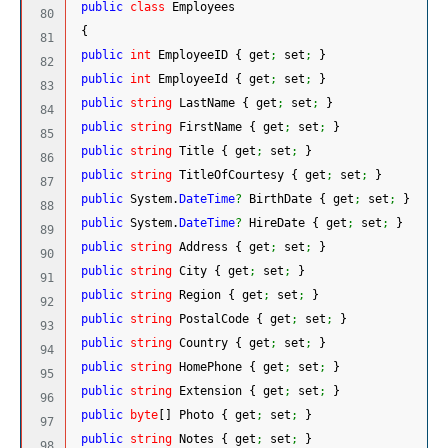
public
class
 Employees
80

{
81

public
int
 EmployeeID 
{
 get
;
 set
;
}
82

public
int
 EmployeeId 
{
 get
;
 set
;
}
83

public
string
 LastName 
{
 get
;
 set
;
}
84

public
string
 FirstName 
{
 get
;
 set
;
}
85

public
string
 Title 
{
 get
;
 set
;
}
86

public
string
 TitleOfCourtesy 
{
 get
;
 set
;
}
87

public
System
.
DateTime
?
 BirthDate 
{
 get
;
 set
;
}
88

public
System
.
DateTime
?
 HireDate 
{
 get
;
 set
;
}
89

public
string
 Address 
{
 get
;
 set
;
}
90

public
string
 City 
{
 get
;
 set
;
}
91

public
string
 Region 
{
 get
;
 set
;
}
92

public
string
 PostalCode 
{
 get
;
 set
;
}
93

public
string
 Country 
{
 get
;
 set
;
}
94

public
string
 HomePhone 
{
 get
;
 set
;
}
95

public
string
 Extension 
{
 get
;
 set
;
}
96

public
byte
[
]
 Photo 
{
 get
;
 set
;
}
97

public
string
 Notes 
{
 get
;
 set
;
}
98
