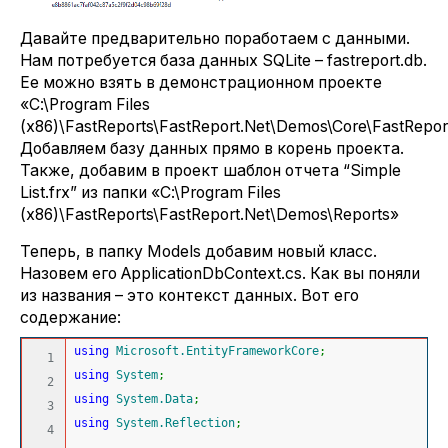
Давайте предварительно поработаем с данными.
Нам потребуется база данных SQLite – fastreport.db.
Ее можно взять в демонстрационном проекте
«С:\Program Files
(x86)\FastReports\FastReport.Net\Demos\Core\FastRepo
Добавляем базу данных прямо в корень проекта.
Также, добавим в проект шаблон отчета “Simple
List.frx” из папки «С:\Program Files
(x86)\FastReports\FastReport.Net\Demos\Reports»
Теперь, в папку Models добавим новый класс.
Назовем его ApplicationDbContext.cs. Как вы поняли
из названия – это контекст данных. Вот его
содержание:
using
Microsoft.EntityFrameworkCore
;
1

using
System
;
2

using
System.Data
;
3

using
System.Reflection
;
4
