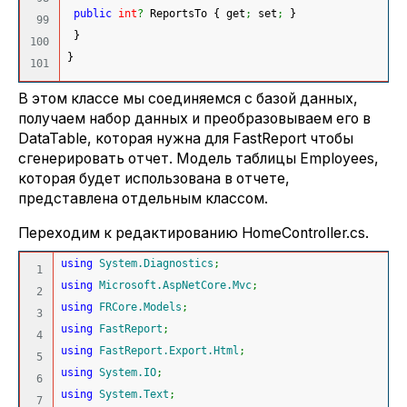
public
int
?
 ReportsTo 
{
 get
;
 set
;
}
99

}
100

}
В этом классе мы соединяемся с базой данных,
получаем набор данных и преобразовываем его в
DataTable, которая нужна для FastReport чтобы
сгенерировать отчет. Модель таблицы Employees,
которая будет использована в отчете,
представлена отдельным классом.
Переходим к редактированию HomeController.cs.
using
System.Diagnostics
;
1

using
Microsoft.AspNetCore.Mvc
;
2

using
FRCore.Models
;
3

using
FastReport
;
4

using
FastReport.Export.Html
;
5

using
System.IO
;
6

using
System.Text
;
7
