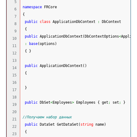
5

namespace
 FRCore
6

{
7

public
class
 ApplicationDbContext 
:
 DbContext
8

{
9

public
 ApplicationDbContext
(
DbContextOptions
<
Applica
10

:
base
(
options
)
11

{
}
12

13

public
 ApplicationDbContext
(
)
14

{
15

16

}
17

18

public
 DbSet
<
Employees
>
 Employees 
{
 get
;
 set
;
}
19

20

//Получаем набор данных
21

public
 DataSet GetDataSet
(
string
 name
)
22

{
23
