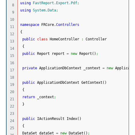
using
FastReport.Export.Pdf
;
8

using
System.Data
;
9

10

namespace
 FRCore.
Controllers
11

{
12

public
class
 HomeController 
:
 Controller
13

{
14

public
 Report report 
=
new
 Report
(
)
;
15

16

private
 ApplicationDbContext _context 
=
new
 Applicati
17

18

public
 ApplicationDbContext GetContext
(
)
19

{
20

return
 _context
;
21

}
22

23

public
 IActionResult Index
(
)
24

{
25

 DataSet dataSet 
=
new
 DataSet
(
)
;