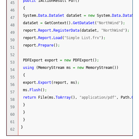
public
 IActionResult Pdf
(
)
45

{
46

System.
Data
.
DataSet
 dataSet 
=
new
System.
Data
.
DataSet
47

 dataSet 
=
 GetContext
(
)
.
GetDataSet
(
"NorthWind"
)
;
48

 report.
Report
.
RegisterData
(
dataSet, 
"NorthWind"
)
;
49

 report.
Report
.
Load
(
"Simple List.frx"
)
;
50

 report.
Prepare
(
)
;
51

52

 PDFExport export 
=
new
 PDFExport
(
)
;
53

using
(
MemoryStream ms 
=
new
 MemoryStream
(
)
)
54

{
55

 export.
Export
(
report, ms
)
;
56

 ms.
Flush
(
)
;
57

return
 File
(
ms.
ToArray
(
)
, 
"application/pdf"
, Path.
Get
58

}
59

}
60

}
61

}