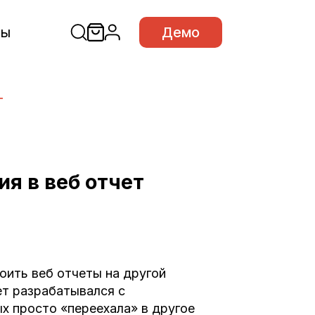
сы
Демо
T
я в веб отчет
оить веб отчеты на другой
ет разрабатывался с
х просто «переехала» в другое