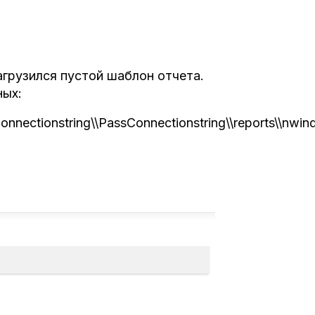
агрузился пустой шаблон отчета.
ных:
onnectionstring\\PassConnectionstring\\reports\\nwin