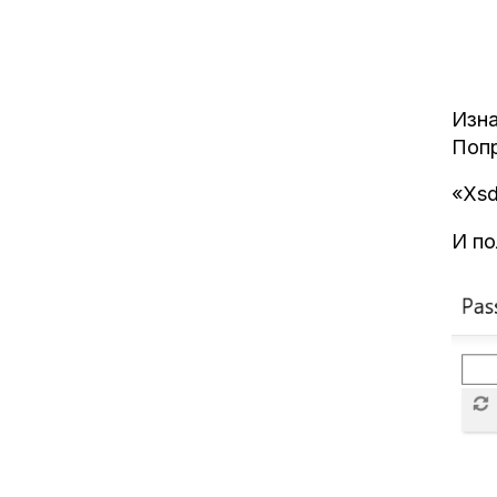
Изна
Попр
«Xsd
И по