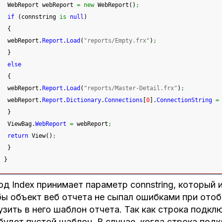
 WebReport webReport 
=
new
 WebReport
(
)
;
if
(
connstring 
is
null
)
{
 webReport.
Report
.
Load
(
"reports/Empty.frx"
)
;
}
else
{
 webReport.
Report
.
Load
(
"reports/Master-Detail.frx"
)
;
 webReport.
Report
.
Dictionary
.
Connections
[
0
]
.
ConnectionString
=
}
 ViewBag.
WebReport
=
 webReport
;
return
 View
(
)
;
}
}
д Index принимает параметр connstring, который из
ы объект веб отчета не сыпал ошибками при ото
узить в него шаблон отчета. Так как строка подкл
будет пустой шаблон. В случае, когда строка под