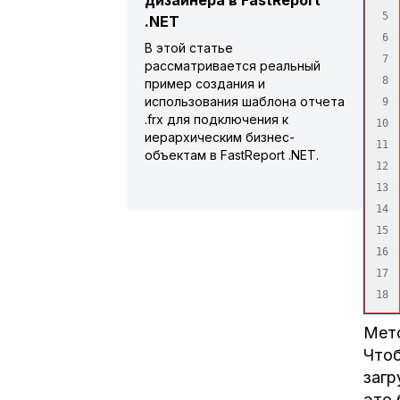
дизайнера в FastReport
5

.NET
6

В этой статье
7

рассматривается реальный
8

пример создания и
использования шаблона отчета
9

.frx для подключения к
10

иерархическим бизнес-
11

объектам в FastReport .NET.
12

13

14

15

16

17

Мето
Чтоб
загр
это 