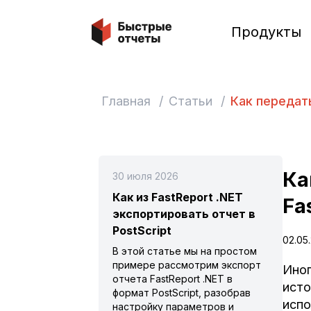
Быстрые отчеты
Продукты
Главная
/
Статьи
/
Как передать
Ка
30 июля 2026
Как из FastReport .NET
Fa
экспортировать отчет в
PostScript
02.05
В этой статье мы на простом
примере рассмотрим экспорт
Иног
отчета FastReport .NET в
исто
формат PostScript, разобрав
испо
настройку параметров и