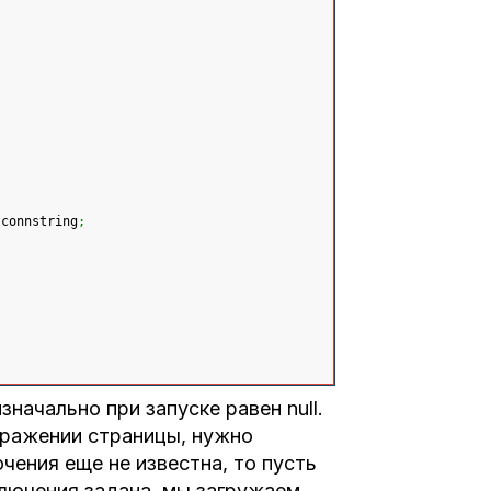
 connstring
;
начально при запуске равен null.
бражении страницы, нужно
ючения еще не известна, то пусть
ключения задана, мы загружаем