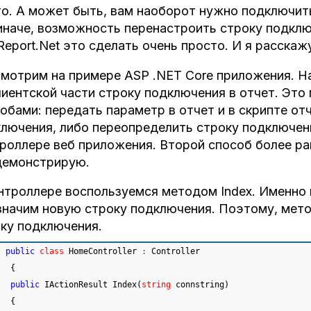
о. А может быть, вам наоборот нужно подключить
иначе, возможность перенастроить строку подклю
Report.Net это сделать очень просто. И я расскажу
мотрим на примере ASP .NET Core приложения. Н
лиентской части строку подключения в отчет. Эт
обами: передать параметр в отчет и в скрипте от
лючения, либо переопределить строку подключен
роллере веб приложения. Второй способ более рац
демонстрирую.
нтроллере воспользуемся методом Index. Именно 
значим новую строку подключения. Поэтому, мето
ку подключения.
public
class
 HomeController 
:
 Controller
{
public
 IActionResult Index
(
string
 connstring
)
{