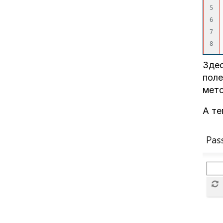
5

6

7

Здес
поле
мето
А те