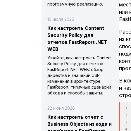
программную реализацию.
мест
или 
Fast
10 июля 2026
Как настроить Content
Расс
Security Policy для
из к
отчетов FastReport .NET
спос
WEB
подк
Узнайте, как настроить Content
конт
Security Policy для отчётов
про
FastReport .NET WEB: обзор
директив и значений CSP,
В ко
изменения в архитектуре
FastReport, типичные сценарии
и на
обхода и способы защиты.
стро
22 июня 2026
1

2

Как настроить отчет с
3

Business Objects из кода и
4
