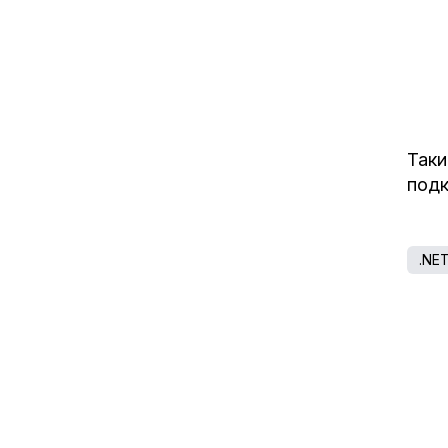
Таки
подк
.NE