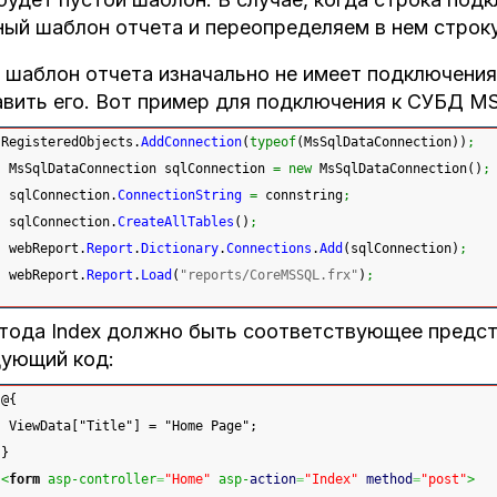
ый шаблон отчета и переопределяем в нем строку
 шаблон отчета изначально не имеет подключения
авить его. Вот пример для подключения к С
RegisteredObjects.
AddConnection
(
typeof
(
MsSqlDataConnection
)
)
;
 MsSqlDataConnection sqlConnection 
=
new
 MsSqlDataConnection
(
)
;
 sqlConnection.
ConnectionString
=
 connstring
;
 sqlConnection.
CreateAllTables
(
)
;
 webReport.
Report
.
Dictionary
.
Connections
.
Add
(
sqlConnection
)
;
 webReport.
Report
.
Load
(
"reports/CoreMSSQL.frx"
)
;
тода Index должно быть соответствующее предст
дующий код:
@{
 ViewData["Title"] = "Home Page";
}
<
form
 asp-controller
=
"Home"
 asp-
action
=
"Index"
method
=
"post"
>