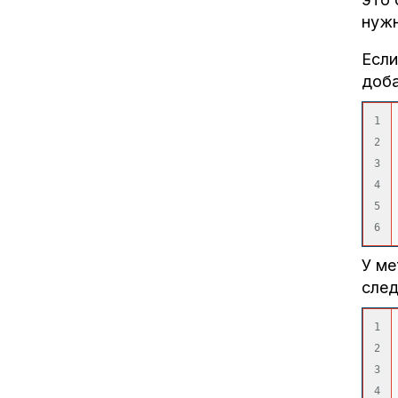
нужн
Если
доб
1

2

3

4

5

У ме
сле
1

2

3

4
