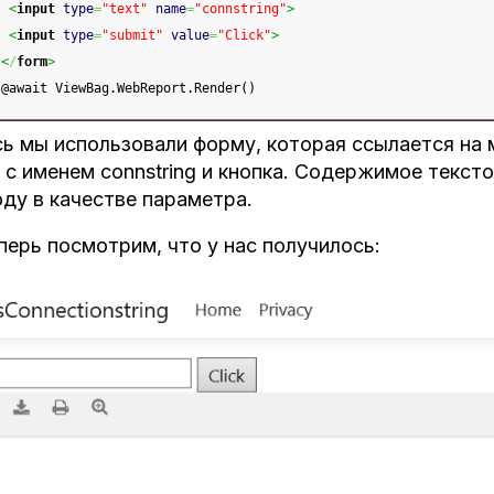
<
input
type
=
"text"
name
=
"connstring"
>
<
input
type
=
"submit"
value
=
"Click"
>
<
/
form
>
@await ViewBag.WebReport.Render()
ь мы использовали форму, которая ссылается на м
 с именем connstring и кнопка. Содержимое текст
ду в качестве параметра.
перь посмотрим, что у нас получилось: