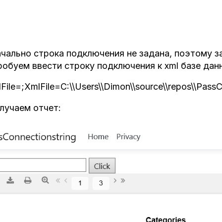
чально строка подключения не задана, поэтому з
обуем ввести строку подключения к xml базе дан
File=;XmlFile=C:\\Users\\Dimon\\source\\repos\\PassC
лучаем отчет: