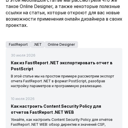
В этой небольшой статье мы рассмотрели что же
такое Online Designer, а также некоторые полезные
ссылки на статьи, которые откроют для вас новые
возможности применения онлайн дизайнера в своих
проектах.
FastReport
.NET
Online Designer
30 июля 2026
Как из FastReport .NET экспортировать отчет в
PostScript
В этой статье мы на простом примере рассмотрим экспорт
отчета FastReport .NET в формат PostScript, разобрав
настройку параметров и программную реализацию.
10 июля 2026
Как настроить Content Security Policy для
отчетов FastReport .NET WEB
Узнайте, как настроить Content Security Policy для отчётов
FastReport .NET WEB: обзор директив и значений CSP,