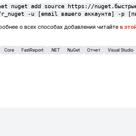
net nuget add source https://nuget.быстры
fr_nuget -u [email вашего аккаунта] -p [п
обнее о всех способах добавления читайте
в это
Core
FastReport
.NET
NuGet
Отчет
Visual Studio