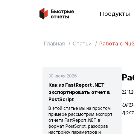
Быстрые отчеты
Продукты
Главная
/
Статьи
/
Работа с NuG
Ра
30 июля 2026
Как из FastReport .NET
экспортировать отчет в
22.11.
PostScript
UPD:
В этой статье мы на простом
дос
примере рассмотрим экспорт
отчета FastReport .NET в
формат PostScript, разобрав
настройку параметров и