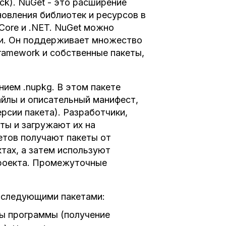
k). NuGet - это расширение
новления библиотек и ресурсов в
 Core и .NET. NuGet можно
ии. Он поддерживает множество
ramework и собственные пакеты,
ием .nupkg. В этом пакете
айлы и описательный манифест,
сии пакета). Разработчики,
ты и загружают их на
етов получают пакеты от
тах, а затем используют
проекта. Промежуточные
 следующими пакетами:
ты программы (получение