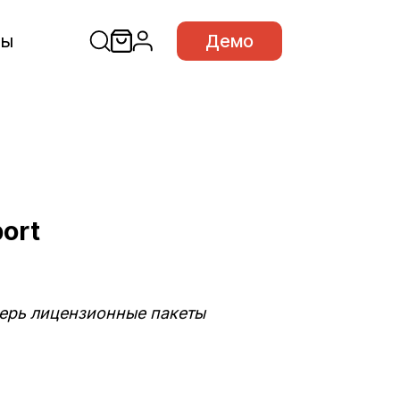
сы
Демо
ort
перь лицензионные пакеты