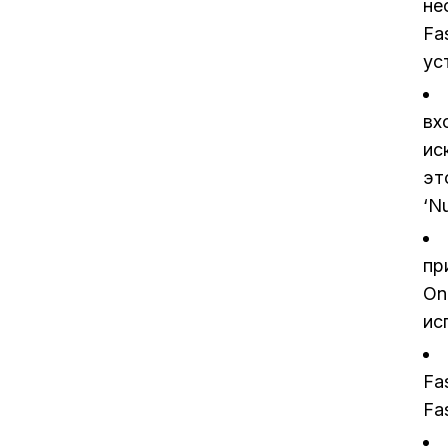
не
Fa
ус
вх
ис
эт
‘N
пр
On
ис
Fa
Fa