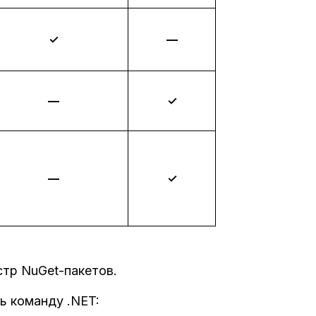
✓
—
—
✓
—
✓
стр NuGet-пакетов.
ь команду .NET: