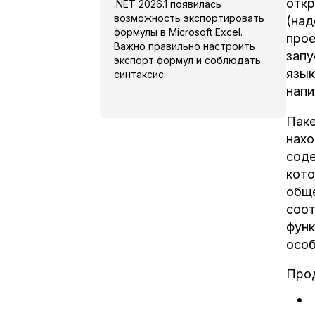
откр
.NET 2026.1 появилась
возможность экспортировать
(над
формулы в Microsoft Excel.
прое
Важно правильно настроить
запу
экспорт формул и соблюдать
язык
синтаксис.
напи
Паке
нахо
соде
кото
обще
соот
функ
особ
Прод