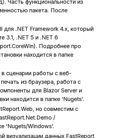
д). Часть функциональности из
менностью пакета. После
ll для .NET Framework 4.x, который
e 3.1, .NET 5 и .NET 6
port.CoreWin). Подробнее про
становки находится в папке
t в сценарии работы с веб-
печать из браузера, работа с
компоненты для Blazor Server и
вки находится в папке ‘Nugets’.
stReport.Web, но совместим с
astReport.Net.Demo /
ке ‘Nugets/Windows’.
ой визуализации данных FastReport