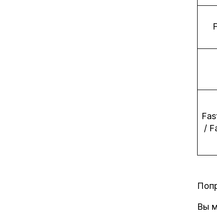
Fas
/ F
Попр
Вы м