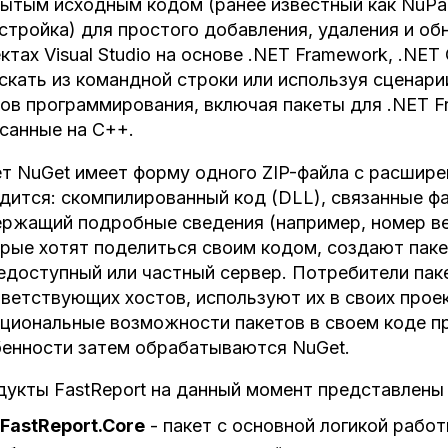
ытым исходным кодом (ранее известный как NuPac
стройка) для простого добавления, удаления и об
ктах Visual Studio на основе .NET Framework, .NET
скать из командной строки или используя сценар
ов программирования, включая пакеты для .NET F
санные на C++.
т NuGet имеет форму одного ZIP-файла с расширен
дится: скомпилированный код (DLL), связанные ф
ржащий подробные сведения (например, номер вер
рые хотят поделиться своим кодом, создают паке
доступный или частный сервер. Потребители пак
ветствующих хостов, используют их в своих проек
циональные возможности пакетов в своем коде 
енности затем обрабатываются NuGet.
укты FastReport на данный момент представлены
FastReport.Core
- пакет с основной логикой рабо