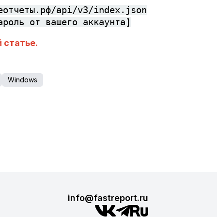
еотчеты.рф/api/v3/index.json
ароль от вашего аккаунта]
й статье.
Windows
info@fastreport.ru