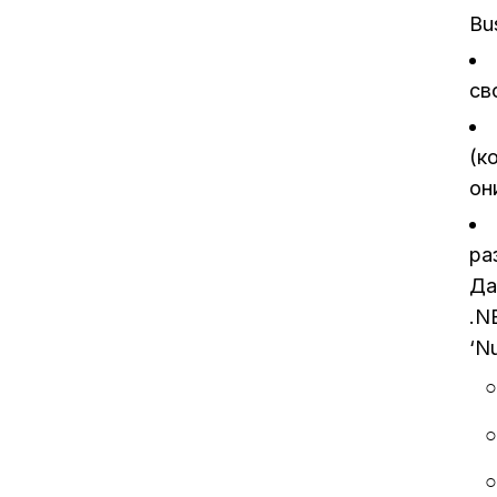
Bu
св
(к
он
ра
Да
.N
‘N
○
○
○