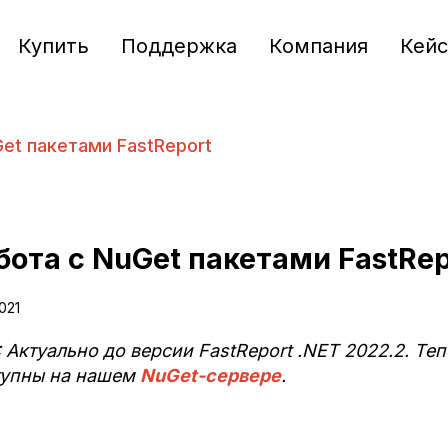
Купить
Поддержка
Компания
Кей
et пакетами FastReport
бота с NuGet пакетами FastRep
2021
 Актуально до версии FastReport .NET 2022.2. Те
тупны на нашем
NuGet-сервере
.