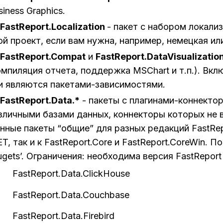
siness Graphics.
FastReport.Localization
- пакет с набором локализ
ой проект, если вам нужна, например, немецкая ил
FastReport.Compat
и
FastReport.DataVisualizatio
омпиляция отчета, поддержка MSChart и т.п.). Вклю
и являются пакетами-зависимостями.
FastReport.Data.*
- пакеты с плагинами-коннектор
зличными базами данных, коннекторы которых не 
нные пакеты “общие” для разных редакций FastRepo
ET, так и к FastReport.Core и FastReport.CoreWin. 
ugets’. Ограничения: необходима версия FastReport 2
 FastReport.Data.ClickHouse
 FastReport.Data.Couchbase
 FastReport.Data.Firebird