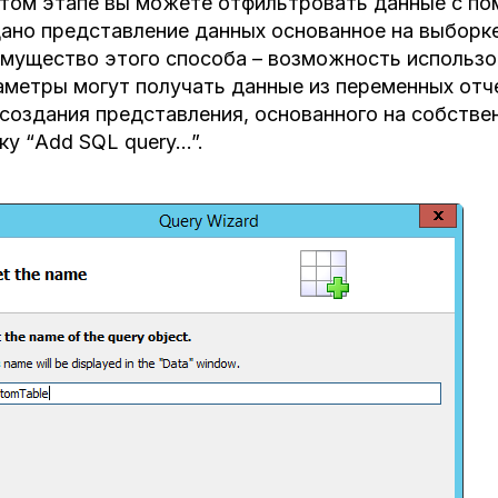
том этапе вы можете отфильтровать данные с по
ано представление данных основанное на выборке
мущество этого способа – возможность использо
метры могут получать данные из переменных отче
создания представления, основанного на собстве
ку “Add SQL query…”.