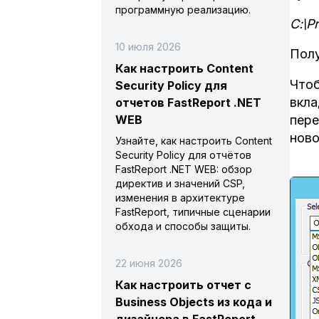
программную реализацию.
С:\P
10 июля 2026
Полу
Как настроить Content
Чтоб
Security Policy для
вкла
отчетов FastReport .NET
пере
WEB
ново
Узнайте, как настроить Content
Security Policy для отчётов
FastReport .NET WEB: обзор
директив и значений CSP,
изменения в архитектуре
FastReport, типичные сценарии
обхода и способы защиты.
22 июня 2026
Как настроить отчет с
Business Objects из кода и