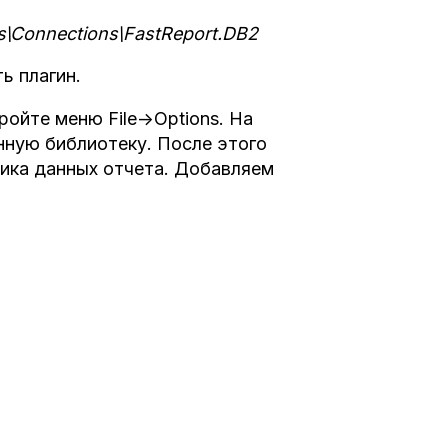
as\Connections\FastReport.DB2
ь плагин.
ойте меню File->Options. На
нную библиотеку. После этого
ника данных отчета. Добавляем