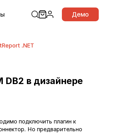
сы
Демо
tReport .NET
M DB2 в дизайнере
одимо подключить плагин к
коннектор. Но предварительно