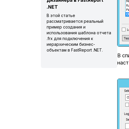
дизайнера в FastReport
.NET
В этой статье
рассматривается реальный
пример создания и
использования шаблона отчета
.frx для подключения к
иерархическим бизнес-
объектам в FastReport .NET.
В сп
наст