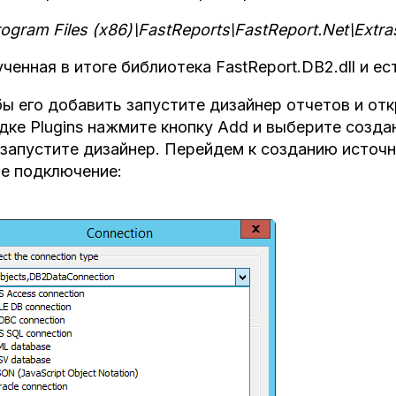
rogram Files (x86)\FastReports\FastReport.Net\Extr
ченная в итоге библиотека FastReport.DB2.dll и ест
ы его добавить запустите дизайнер отчетов и откр
дке Plugins нажмите кнопку Add и выберите созда
запустите дизайнер. Перейдем к созданию источ
е подключение: