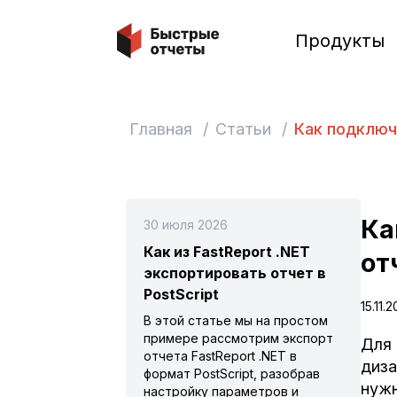
Быстрые отчеты
Продукты
Главная
/
Статьи
/
Как подключи
Ка
30 июля 2026
Как из FastReport .NET
от
экспортировать отчет в
PostScript
15.11.
В этой статье мы на простом
примере рассмотрим экспорт
Для 
отчета FastReport .NET в
диза
формат PostScript, разобрав
нужн
настройку параметров и