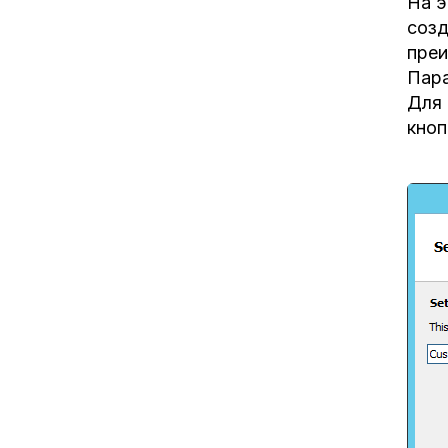
На э
созд
преи
Пара
Для 
кноп