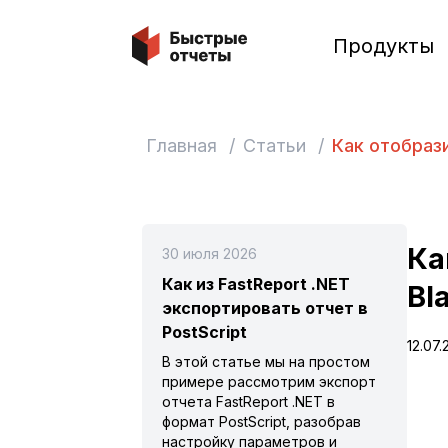
Быстрые отчеты
Продукты
Главная
/
Статьи
/
Как отобрази
Ка
30 июля 2026
Как из FastReport .NET
Bl
экспортировать отчет в
PostScript
12.07.
В этой статье мы на простом
примере рассмотрим экспорт
отчета FastReport .NET в
формат PostScript, разобрав
настройку параметров и