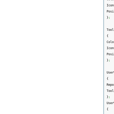
 Icon
 Posi
}
;
 Tool
{
 Colo
 Icon
 Posi
}
;
 User
{
 Repo
 Tool
}
;
 User
{