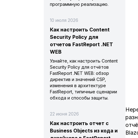
программную реализацию.
10 июля 2026
Как настроить Content
Security Policy для
отчетов FastReport .NET
WEB
Узнайте, как настроить Content
Security Policy для отчётов
FastReport .NET WEB: обзор
директив и значений CSP,
изменения в архитектуре
FastReport, типичные сценарии
обхода и способы защиты.
Нере
22 июня 2026
разн
Как настроить отчет с
отчё
Business Objects из кода и
Blaz