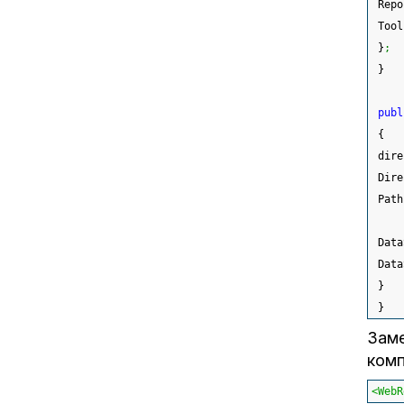
 Repo
 Tool
}
;
}
publ
{
 dire
 Dire
 Path
 Data
 Data
}
}
Заме
ком
<WebR