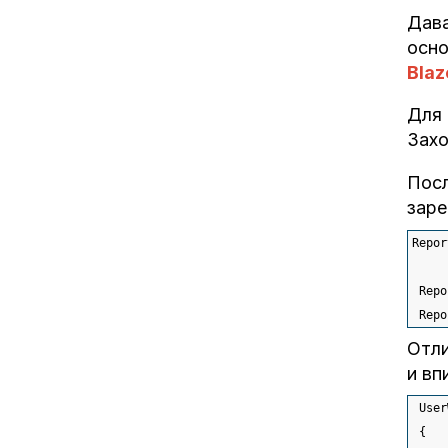
Дава
осно
Blaz
Для 
Захо
Посл
заре
Repor
 Repo
 Repo
Отли
и вп
 User
{