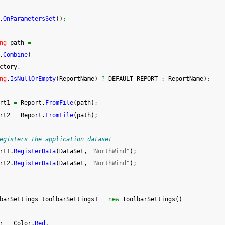
.
OnParametersSet
(
)
;
ng
 path 
=
.
Combine
(
ctory,
ng
.
IsNullOrEmpty
(
ReportName
)
?
 DEFAULT_REPORT 
:
 ReportName
)
;
rt1 
=
 Report.
FromFile
(
path
)
;
rt2 
=
 Report.
FromFile
(
path
)
;
egisters the application dataset
rt1.
RegisterData
(
DataSet, 
"NorthWind"
)
;
rt2.
RegisterData
(
DataSet, 
"NorthWind"
)
;
barSettings toolbarSettings1 
=
new
 ToolbarSettings
(
)
r 
=
 Color.
Red
,