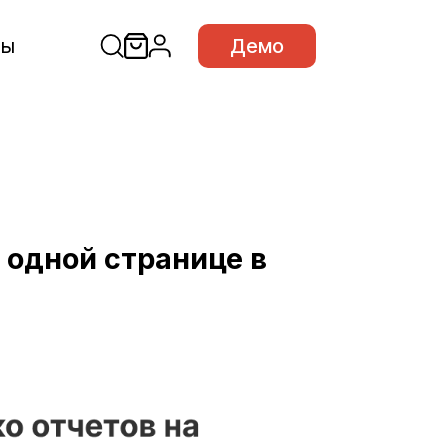
сы
Демо
 одной странице в