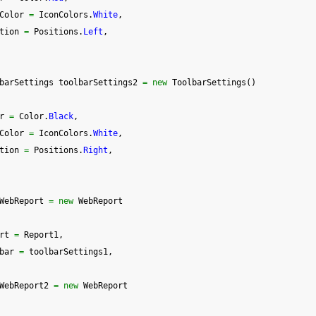
Color 
=
 IconColors.
White
,
tion 
=
 Positions.
Left
,
barSettings toolbarSettings2 
=
new
 ToolbarSettings
(
)
r 
=
 Color.
Black
,
Color 
=
 IconColors.
White
,
tion 
=
 Positions.
Right
,
WebReport 
=
new
 WebReport
rt 
=
 Report1,
bar 
=
 toolbarSettings1,
WebReport2 
=
new
 WebReport