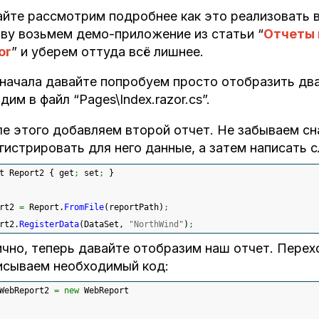
йте рассмотрим подробнее как это реализовать в
ву возьмем демо-приложение из статьи “
Отчеты 
or
” и уберем оттуда всё лишнее.
начала давайте попробуем просто отобразить два
дим в файл “Pages\Index.razor.cs”.
е этого добавляем второй отчет. Не забываем сн
гистрировать для него данные, а затем написать 
t Report2 
{
 get
;
 set
;
}
rt2 
=
 Report.
FromFile
(
reportPath
)
;
rt2.
RegisterData
(
DataSet, 
"NorthWind"
)
;
чно, теперь давайте отобразим наш отчет. Переход
исываем необходимый код:
WebReport2 
=
new
 WebReport