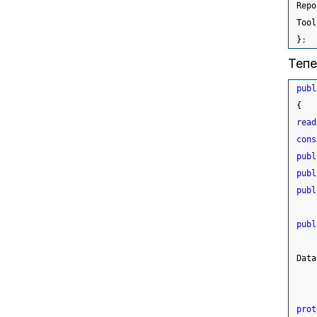
 Repo
 Tool
}
;
Тепе
publ
{
read
cons
publ
publ
publ
publ
 Data
prot