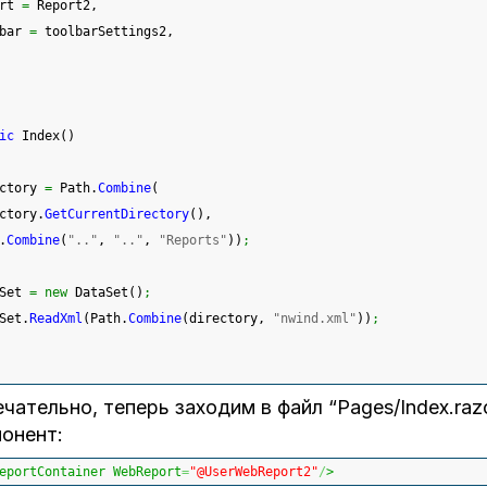
rt 
=
 Report2,
bar 
=
 toolbarSettings2,
ic
 Index
(
)
ctory 
=
 Path.
Combine
(
ctory.
GetCurrentDirectory
(
)
,
.
Combine
(
".."
, 
".."
, 
"Reports"
)
)
;
Set 
=
new
 DataSet
(
)
;
Set.
ReadXml
(
Path.
Combine
(
directory, 
"nwind.xml"
)
)
;
чательно, теперь заходим в файл “Pages/Index.raz
понент:
eportContainer WebReport
=
"@UserWebReport2"
/
>