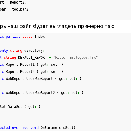
rt 
=
 Report2,
bar 
=
 toolbar2
рь наш файл будет выглядеть примерно так:
ic
partial
class
 Index
only
string
 directory
;
t
string
 DEFAULT_REPORT 
=
"Filter Employees.frx"
;
ic
 Report Report1 
{
 get
;
 set
;
}
ic
 Report Report2 
{
 get
;
 set
;
}
ic
 WebReport UserWebReport 
{
 get
;
 set
;
}
ic
 WebReport UserWebReport2 
{
 get
;
 set
;
}
Set DataSet 
{
 get
;
}
ected
override
void
 OnParametersSet
(
)