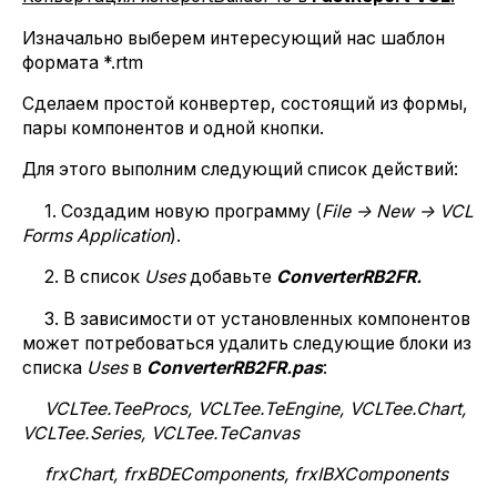
Изначально выберем интересующий нас шаблон
формата *.rtm
Cделаем простой конвертер, состоящий из формы,
пары компонентов и одной кнопки.
Для этого выполним следующий список действий:
1. Создадим новую программу (
File -> New -> VCL
Forms Application
).
2. В список
Uses
добавьте
ConverterRB2
FR.
3. В зависимости от установленных компонентов
может потребоваться удалить следующие блоки из
списка
Uses
в
ConverterRB2FR.pas
:
VCLTee.TeeProcs, VCLTee.TeEngine, VCLTee.Chart,
VCLTee.Series, VCLTee.TeCanvas
frxChart, frxBDEComponents, frxIBXComponents