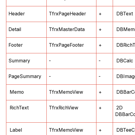
Header
TfrxPageHeader
+
DBText
Detail
TfrxMasterData
+
DBMem
Footer
TfrxPageFooter
+
DBRichT
Summary
-
-
DBCalc
PageSummary
-
-
DBImag
Memo
TfrxMemoView
+
DBBarC
RichText
TfrxRichView
+
2D
DBBarC
Label
TfrxMemoView
+
DBTeeCh