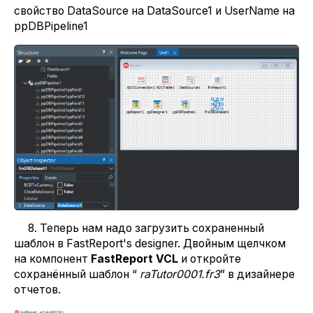
свойство DataSource на DataSource1 и UserName на
ppDBPipeline1
8. Теперь нам надо загрузить сохраненный
шаблон в FastReport's designer. Двойным щелчком
на компонент
FastReport
VCL
и откройте
сохранённый шаблон “
raTutor0001.
fr3
” в дизайнере
отчетов.