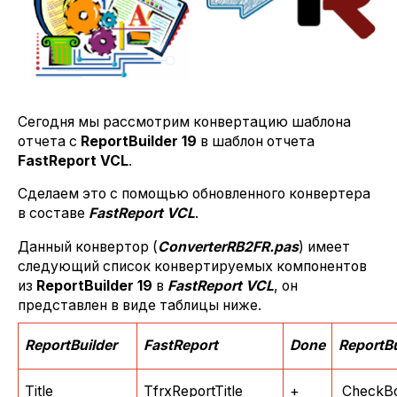
Сегодня мы рассмотрим конвертацию шаблона
отчета с
ReportBuilder 19
в шаблон отчета
FastReport
VCL
.
Сделаем это с помощью обновленного конвертера
в составе
FastReport
VCL
.
Данный конвертор (
ConverterRB2FR.
pas
) имеет
следующий список конвертируемых компонентов
из
ReportBuilder 19
в
FastReport VCL
, он
представлен в виде таблицы ниже.
ReportBuilder
FastReport
Done
ReportBu
Title
TfrxReportTitle
+
CheckB