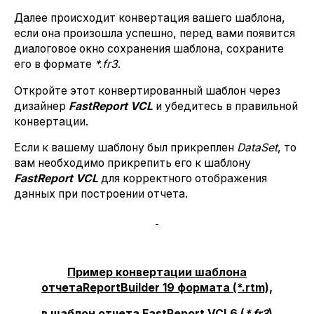
Далее происходит конвертация вашего шаблона,
если она произошла успешно, перед вами появится
диалоговое окно сохранения шаблона, сохраните
его в формате
*.
fr3
.
Откройте этот конвертированный шаблон через
дизайнер
FastReport
VCL
и убедитесь в правильной
конвертации.
Если к вашему шаблону был прикреплен
DataSet
, то
вам необходимо прикрепить его к шаблону
FastReport
VCL
для корректного отображения
данных при построении отчета.
Пример конвертации шаблона
отчета
ReportBuilder 19 формата (*.
rtm),
в шаблон отчета FastReport VCL
6 (
*.fr3
)