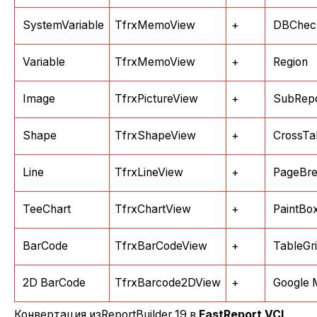
SystemVariable
TfrxMemoView
+
DBChec
Variable
TfrxMemoView
+
Region
Image
TfrxPictureView
+
SubRepo
Shape
TfrxShapeView
+
CrossTa
Line
TfrxLineView
+
PageBr
TeeChart
TfrxChartView
+
PaintBo
BarCode
TfrxBarCodeView
+
TableGr
2D BarCode
TfrxBarcode2DView
+
Google 
Конвертация
из
ReportBuilder 19
в
FastReport VCL
.