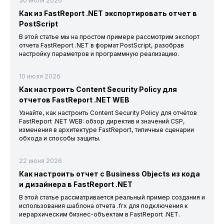
30 июля 2026
Как из FastReport .NET экспортировать отчет в
PostScript
В этой статье мы на простом примере рассмотрим экспорт
отчета FastReport .NET в формат PostScript, разобрав
настройку параметров и программную реализацию.
10 июля 2026
Как настроить Content Security Policy для
отчетов FastReport .NET WEB
Узнайте, как настроить Content Security Policy для отчётов
FastReport .NET WEB: обзор директив и значений CSP,
изменения в архитектуре FastReport, типичные сценарии
обхода и способы защиты.
22 июня 2026
Как настроить отчет с Business Objects из кода
и дизайнера в FastReport .NET
В этой статье рассматривается реальный пример создания и
использования шаблона отчета .frx для подключения к
иерархическим бизнес-объектам в FastReport .NET.