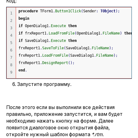
Код:
procedure
 TForm1
.
Button1Click
(
Sender
:
TObject
)
;
1

begin
2

if
 OpenDialog1
.
Execute
then
3

if
 frxReport1
.
LoadFromFile
(
OpenDialog1
.
FileName
)
then
4

if
 SaveDialog1
.
Execute
then
5

frxReport1
.
SaveToFile
(
SaveDialog1
.
FileName
)
;
6

frxReport1
.
LoadFromFile
(
SaveDialog1
.
FileName
)
;
7

frxReport1
.
DesignReport
(
)
;
8

end
.
6. Запустите программу.
После этого если вы выполнили все действия
правильно, приложение запустится, и вам будет
необходимо нажать кнопку на форме. Далее
появится диалоговое окно открытия файла,
откройте нужный шаблон формата
*.rtm
.