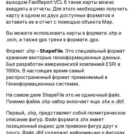
выходом FastReport VCL 6 такие карты можно
внедрять в отчеты. Для этого необходимо получить
карту в одном из двух доступных форматов и
вставить ее в отчет с помощью объекта Map.
Вы можете использовать карты в формате .shp и
.osm, а также gps треки в формате .gpx.
Формат .shp –
ShapeFile
. Это специальный формат
хранения векторых геоинформационных данных.
Был разработан американской компанией ESRI в
1990х. В настоящее время самый
распространенный формат применяемый в
Геоинформационных системах.
На самом деле ShapeFile это не одиночный файл.
Помимо файла .shp набор включает еще .shx и .dbf.
Первый, .shp, представляет собой геометрическое
описание фигур. Файл формата .shx имеет
позиционный индекс для привязки фигур друг к
другу. Файл .dbf содержит информацию о фигурах