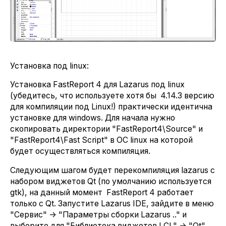
Установка под linux:
Установка FastReport 4 для Lazarus под linux
(убедитесь, что используете хотя бы 4.14.3 версию
для компиляции под Linux!) практически идентична
установке для windows. Для начала нужно
скопировать директории "FastReport4\Source" и
"FastReport4\Fast Script" в ОС linux на которой
будет осуществляться компиляция.
Следующим шагом будет перекомпиляция lazarus с
набором виджетов Qt (по умолчанию используется
gtk), на данный момент FastReport 4 работает
только с Qt. Запустите Lazarus IDE, зайдите в меню
"Сервис" -> "Параметры сборки Lazarus .." и
выберите для "Библиотека виджетов LCL" -> "Qt".