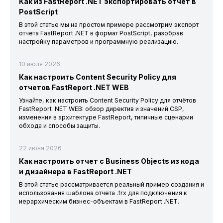
Как из FastReport .NET экспортировать отчет в
PostScript
В этой статье мы на простом примере рассмотрим экспорт
отчета FastReport .NET в формат PostScript, разобрав
настройку параметров и программную реализацию.
10 июля 2026
Как настроить Content Security Policy для
отчетов FastReport .NET WEB
Узнайте, как настроить Content Security Policy для отчётов
FastReport .NET WEB: обзор директив и значений CSP,
изменения в архитектуре FastReport, типичные сценарии
обхода и способы защиты.
22 июня 2026
Как настроить отчет с Business Objects из кода
и дизайнера в FastReport .NET
В этой статье рассматривается реальный пример создания и
использования шаблона отчета .frx для подключения к
иерархическим бизнес-объектам в FastReport .NET.