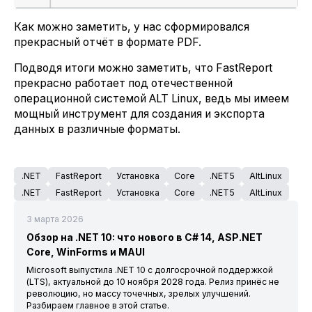
Как можно заметить, у нас сформировался
прекрасный отчёт в формате PDF.
Подводя итоги можно заметить, что FastReport
прекрасно работает под отечественной
операционной системой ALT Linux, ведь мы имеем
мощный инструмент для создания и экспорта
данных в различные форматы.
.NET
FastReport
Установка
Core
.NET5
AltLinux
.NET
FastReport
Установка
Core
.NET5
AltLinux
3 марта 2026
Обзор на .NET 10: что нового в C# 14, ASP.NET
Core, WinForms и MAUI
Microsoft выпустила .NET 10 с долгосрочной поддержкой
(LTS), актуальной до 10 ноября 2028 года. Релиз принёс не
революцию, но массу точечных, зрелых улучшений.
Разбираем главное в этой статье.