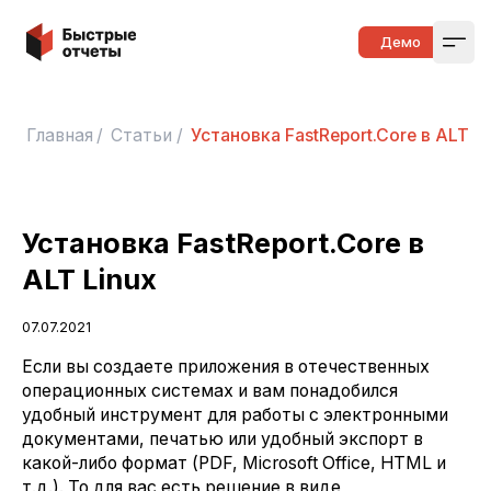
Быстрые отчеты
Демо
Open
Главная
/
Статьи
/
Установка FastReport.Core в ALT Li
Установка FastReport.Core в
ALT Linux
07.07.2021
Если вы создаете приложения в отечественных
операционных системах и вам понадобился
удобный инструмент для работы с электронными
документами, печатью или удобный экспорт в
какой-либо формат (PDF, Microsoft Office, HTML и
т.д.). То для вас есть решение в виде