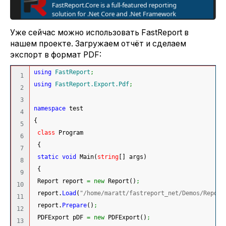
Уже сейчас можно использовать FastReport в
нашем проекте. Загружаем отчёт и сделаем
экспорт в формат PDF:
using
FastReport
;
1

using
FastReport.Export.Pdf
;
2

3

namespace
 test
4

{
5

class
 Program
6

{
7

static
void
 Main
(
string
[
]
 args
)
8

{
9

 Report report 
=
new
 Report
(
)
;
10

 report.
Load
(
"/home/maratt/fastreport_net/Demos/Report
11

 report.
Prepare
(
)
;
12

 PDFExport pDF 
=
new
 PDFExport
(
)
;
13
