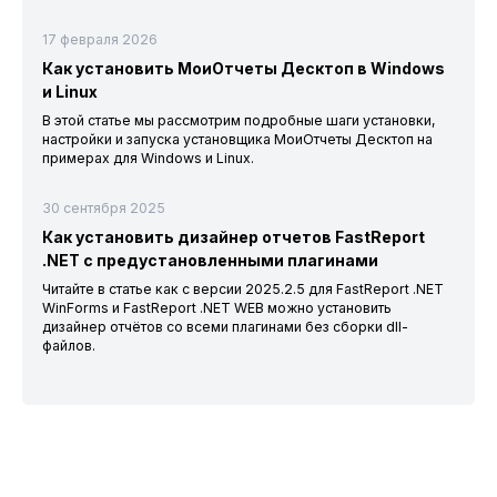
17 февраля 2026
Как установить МоиОтчеты Десктоп в Windows
и Linux
В этой статье мы рассмотрим подробные шаги установки,
настройки и запуска установщика МоиОтчеты Десктоп на
примерах для Windows и Linux.
30 сентября 2025
Как установить дизайнер отчетов FastReport
.NET с предустановленными плагинами
Читайте в статье как с версии 2025.2.5 для FastReport .NET
WinForms и FastReport .NET WEB можно установить
дизайнер отчётов со всеми плагинами без сборки dll-
файлов.