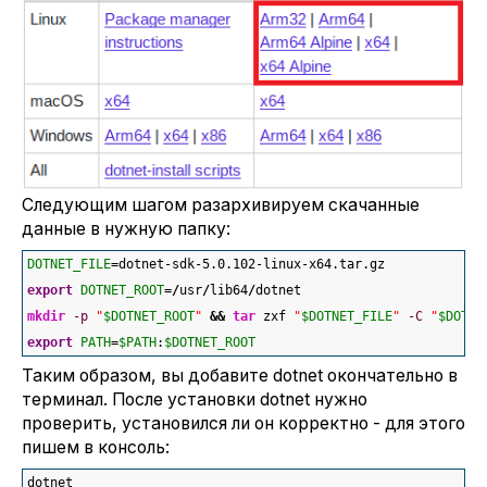
Следующим шагом разархивируем скачанные
данные в нужную папку:
DOTNET_FILE
=dotnet-sdk-5.0.102-linux-x64.tar.gz
export
DOTNET_ROOT
=
/
usr
/
lib64
/
dotnet
mkdir
-p
"
$DOTNET_ROOT
"
&&
tar
 zxf 
"
$DOTNET_FILE
"
-C
"
$DOTNE
export
PATH
=
$PATH
:
$DOTNET_ROOT
Таким образом, вы добавите dotnet окончательно в
терминал. После установки dotnet нужно
проверить, установился ли он корректно - для этого
пишем в консоль:
dotnet