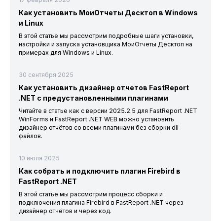
Как установить МоиОтчеты Десктоп в Windows
и Linux
В этой статье мы рассмотрим подробные шаги установки,
настройки и запуска установщика МоиОтчеты Десктоп на
примерах для Windows и Linux.
30 сентября 2025
Как установить дизайнер отчетов FastReport
.NET с предустановленными плагинами
Читайте в статье как с версии 2025.2.5 для FastReport .NET
WinForms и FastReport .NET WEB можно установить
дизайнер отчётов со всеми плагинами без сборки dll-
файлов.
10 июля 2025
Как собрать и подключить плагин Firebird в
FastReport .NET
В этой статье мы рассмотрим процесс сборки и
подключения плагина Firebird в FastReport .NET через
дизайнер отчётов и через код.