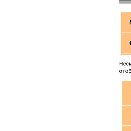
Несм
отоб