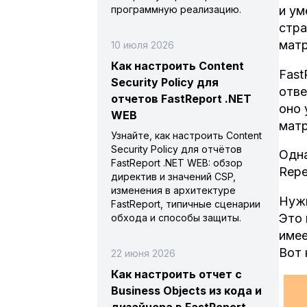
программную реализацию.
и ум
стра
матр
10 июля 2026
Как настроить Content
Fast
Security Policy для
отве
отчетов FastReport .NET
оно 
WEB
матр
Узнайте, как настроить Content
Security Policy для отчётов
Одна
FastReport .NET WEB: обзор
Repe
директив и значений CSP,
изменения в архитектуре
Нужн
FastReport, типичные сценарии
Это 
обхода и способы защиты.
имее
Вот 
22 июня 2026
Как настроить отчет с
Business Objects из кода и