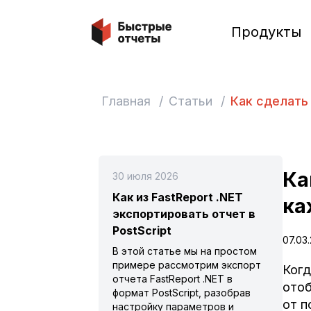
Быстрые отчеты
Продукты
Главная
/
Статьи
/
Как сделать
Ка
30 июля 2026
Как из FastReport .NET
ка
экспортировать отчет в
PostScript
07.03
В этой статье мы на простом
примере рассмотрим экспорт
Когд
отчета FastReport .NET в
отоб
формат PostScript, разобрав
от п
настройку параметров и