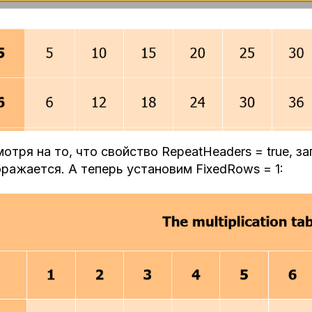
отря на то, что свойство RepeatHeaders = true, з
ражается. А теперь установим FixedRows = 1: