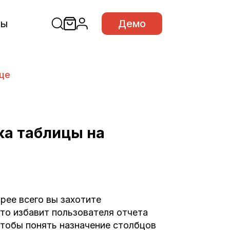
сы
Демо
ице
ка таблицы на
рее всего вы захотите
то избавит пользователя отчета
чтобы понять назначение столбцов