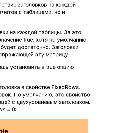
тствие заголовков на каждой
тчетов с таблицами, но и
овки на каждой таблицы. За это
начение true, хотя по умолчанию
о будет достаточно. Заголовки
тображающей эту матрицу.
шь установить в true опцию
оловка в свойстве FixedRows.
овок. По умолчанию, это свойство
ицей с двухуровневым заголовком.
ws = 0: