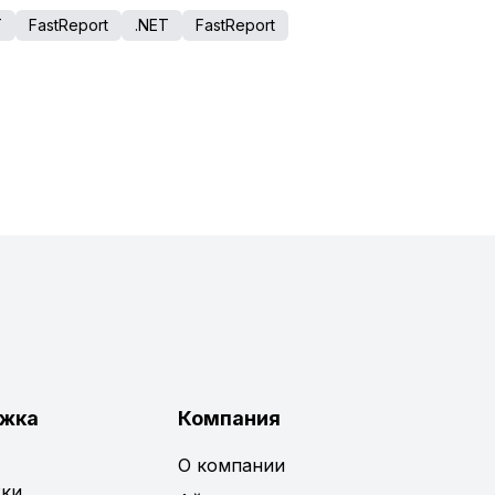
T
FastReport
.NET
FastReport
жка
Компания
О компании
ки