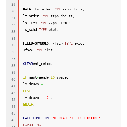
29

DATA
:
 ls_order 
TYPE
 zzpo_doc_s,
30

 lt_order 
TYPE
 zzpo_doc_tt,
31

 ls_item 
TYPE
 zzpo_item_s,
32

 ls_schd 
TYPE
 eket.
33

34

FIELD-SYMBOLS
:
 <fs1> 
TYPE
 ekpo,
35

 <fs2> 
TYPE
 eket.
36

37

CLEAR
ent_retco.
38

39

IF
 nast
-
aende 
EQ
 space.
40

lv_druvo
=
'1'
.
41

ELSE
.
42

lv_druvo
=
'2'
.
43

ENDIF
.
44

45

CALL FUNCTION
'ME_READ_PO_FOR_PRINTING'
46

EXPORTING