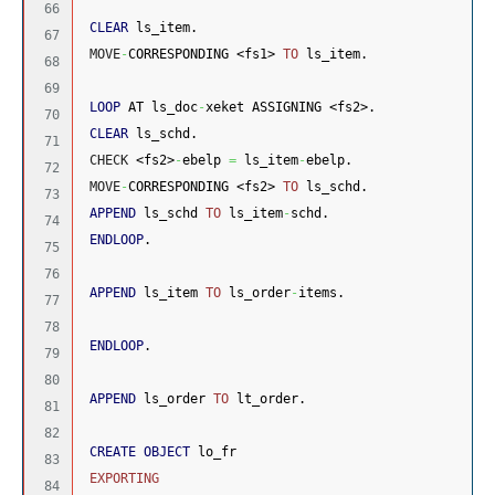
66

CLEAR
 ls_item.
67

MOVE
-
CORRESPONDING <fs1> 
TO
 ls_item.
68

69

LOOP
 AT ls_doc
-
xeket ASSIGNING <fs2>.
70

CLEAR
 ls_schd.
71

CHECK
 <fs2>
-
ebelp 
=
 ls_item
-
ebelp.
72

MOVE
-
CORRESPONDING <fs2> 
TO
 ls_schd.
73

APPEND
 ls_schd 
TO
 ls_item
-
schd.
74

ENDLOOP
.
75

76

APPEND
 ls_item 
TO
 ls_order
-
items.
77

78

ENDLOOP
.
79

80

APPEND
 ls_order 
TO
 lt_order.
81

82

CREATE OBJECT
 lo_fr
83

EXPORTING
84
