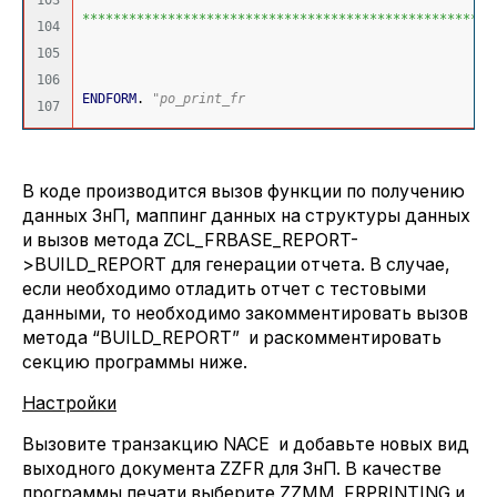
103

*****************************************************
104

105

106

ENDFORM
. 
"po_print_fr
В коде производится вызов функции по получению
данных ЗнП, маппинг данных на структуры данных
и вызов метода ZCL_FRBASE_REPORT-
>BUILD_REPORT для генерации отчета. В случае,
если необходимо отладить отчет с тестовыми
данными, то необходимо закомментировать вызов
метода “BUILD_REPORT” и раскомментировать
секцию программы ниже.
Настройки
Вызовите транзакцию NACE и добавьте новых вид
выходного документа ZZFR для ЗнП. В качестве
программы печати выберите ZZMM_FRPRINTING и