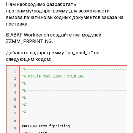
Нам необходимо разработать
программу\подпрограмму для возможности
вызова печати из выходных документов заказа на
поставку.
В ABAP Workbench создайте пул модулей
ZZMM_FRPRINTING.
Добавьте подпрограмму “po_print_fr” со
следующим кодом:
*&---------------------------------------------------
1

*& Module Pool ZZMM_FRPRINTING
2

*&
3

*&---------------------------------------------------
4

*&
5

*&
6

*&---------------------------------------------------
7

8

PROGRAM zzmm_frprinting.
9
