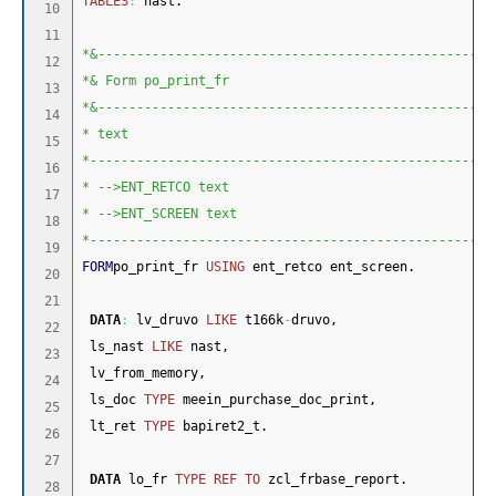
TABLES
:
 nast.
10

11

*&---------------------------------------------------
12

*& Form po_print_fr
13

*&---------------------------------------------------
14

* text
15

*----------------------------------------------------
16

* -->ENT_RETCO text
17

* -->ENT_SCREEN text
18

*----------------------------------------------------
19

FORM
po_print_fr 
USING
 ent_retco ent_screen.
20

21

DATA
:
 lv_druvo 
LIKE
 t166k
-
druvo,
22

 ls_nast 
LIKE
 nast,
23

 lv_from_memory,
24

 ls_doc 
TYPE
 meein_purchase_doc_print,
25

 lt_ret 
TYPE
 bapiret2_t.
26

27

DATA
 lo_fr 
TYPE REF TO
 zcl_frbase_report.
28
