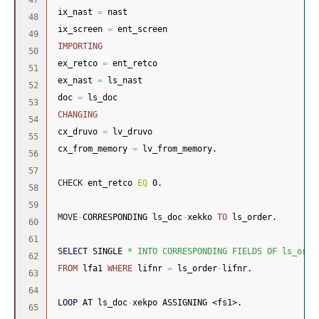
47

 ix_nast 
=
 nast
48

 ix_screen 
=
 ent_screen
49

IMPORTING
50

 ex_retco 
=
 ent_retco
51

 ex_nast 
=
 ls_nast
52

 doc 
=
 ls_doc
53

CHANGING
54

 cx_druvo 
=
 lv_druvo
55

 cx_from_memory 
=
 lv_from_memory.
56

57

CHECK
 ent_retco 
EQ
 0.
58

59

MOVE
-
CORRESPONDING ls_doc
-
xekko 
TO
 ls_order.
60

61

SELECT
 SINGLE 
* INTO CORRESPONDING FIELDS OF ls_orde
62

FROM
 lfa1 
WHERE
 lifnr 
=
 ls_order
-
lifnr.
63

64

LOOP
 AT ls_doc
-
xekpo ASSIGNING <fs1>.
65
