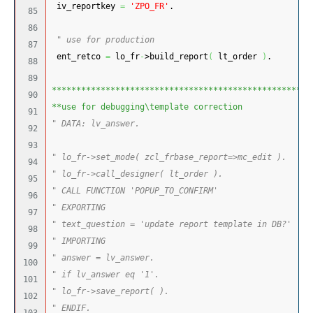
 iv_reportkey 
=
'ZPO_FR'
.
85

86

" use for production
87

 ent_retco 
=
 lo_fr
-
>build_report
(
 lt_order 
)
.
88

89

*****************************************************
90

**use for debugging\template correction
91

" DATA: lv_answer.
92

93

" lo_fr->set_mode( zcl_frbase_report=>mc_edit ).
94

" lo_fr->call_designer( lt_order ).
95

" CALL FUNCTION 'POPUP_TO_CONFIRM'
96

" EXPORTING
97

" text_question = 'update report template in DB?'
98

" IMPORTING
99

" answer = lv_answer.
100

" if lv_answer eq '1'.
101

" lo_fr->save_report( ).
102

" ENDIF.