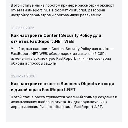
В этой статье мы на простом примере рассмотрим экспорт
отчета FastReport .NET в формат PostScript, разобрав
настройку параметров и программную реализацию.
10 июля 2026
Как настроить Content Security Policy для
отчетов FastReport .NET WEB
Узнайте, как настроить Content Security Policy для отчётов
FastReport .NET WEB: обзор директив и значений CSP,
изменения в архитектуре FastReport, типичные сценарии
обхода и способы защиты.
22 июня 2026
Как настроить отчет с Business Objects из кода
и дизайнера в FastReport .NET
В этой статье рассматривается реальный пример создания и
использования шаблона отчета .frx для подключения к
иерархическим бизнес-объектам в FastReport .NET.