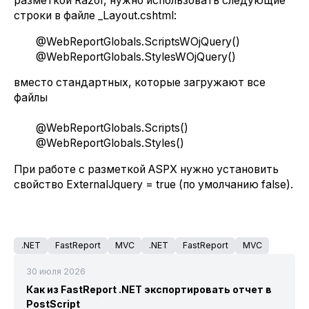
разметкой Razor, нужно использовать следующие
строки в файле _Layout.cshtml:
@WebReportGlobals.ScriptsWOjQuery()
@WebReportGlobals.StylesWOjQuery()
вместо стандартных, которые загружают все
файлы
@WebReportGlobals.Scripts()
@WebReportGlobals.Styles()
При работе с разметкой ASPX нужно установить
свойство ExternalJquery = true (по умолчанию false).
.NET
FastReport
MVC
.NET
FastReport
MVC
30 июля 2026
Как из FastReport .NET экспортировать отчет в
PostScript