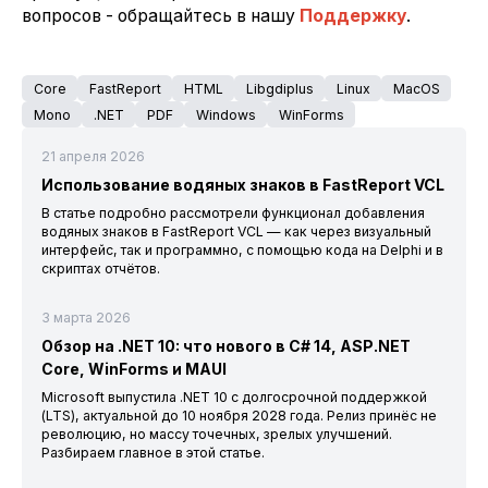
вопросов - обращайтесь в нашу
Поддержку
.
Core
FastReport
HTML
Libgdiplus
Linux
MacOS
Mono
.NET
PDF
Windows
WinForms
21 апреля 2026
Использование водяных знаков в FastReport VCL
В статье подробно рассмотрели функционал добавления
водяных знаков в FastReport VCL — как через визуальный
интерфейс, так и программно, с помощью кода на Delphi и в
скриптах отчётов.
3 марта 2026
Обзор на .NET 10: что нового в C# 14, ASP.NET
Core, WinForms и MAUI
Microsoft выпустила .NET 10 с долгосрочной поддержкой
(LTS), актуальной до 10 ноября 2028 года. Релиз принёс не
революцию, но массу точечных, зрелых улучшений.
Разбираем главное в этой статье.