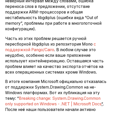
неверный интервал между словами, ошибка
переноса слов в предложении, отсутствие
поддержки ARM-процессоров и общая
нестабильность libgdiplus (ошибки вида “Out of
memory”, проблемы при работе в многопоточной
конфигурации).
Часть из этих проблем решается ручной
пересборкой libgdiplus из репозитория Mono
с
поддержкой Pango/Cairo
. В любом случае это
неудобно, особенно если ваше приложение
использует контейнеризацию. Оставшаяся часть
проблем влияет на качество экспорта отчётов на
всех операционных системах кроме Windows.
В итоге компания Microsoft официально отказалась
от поддержки System.Drawing.Common на не-
Windows платформах. Вот их публикация на эту
тему: “
Breaking change: System.Drawing.Common
only supported on Windows - .NET | Microsoft Docs
“
.
После неё наши пользователи начали активно