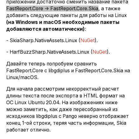
приложении достаточно сменить название пакета
FastReport.Core -> FastReport.Core.Skia
, а также
добавить следующие пакеты для работы на Linux
(на Windows и macOS необходимые пакеты
добавляются автоматически)
:
- SkiaSharp.NativeAssets.Linux (
NuGet
).
- HarfBuzzSharp.NativeAssets.Linux (
NuGet
).
Давайте теперь попробуем сравнить
FastReport.Core с libgdiplus и FastReport.Core.Skia на
Linux/macOS.
Для начала рассмотрим некорректный расчет
длины текста после экспорта в HTML формат на
ОС Linux Ubuntu 20.04. На изображениях ниже
можно заметить, как даже пересобранный из
исходников libgdiplus с Pango неверно отображает
конец 1-ой строки, теряя часть информации, Skia
работает отлично.