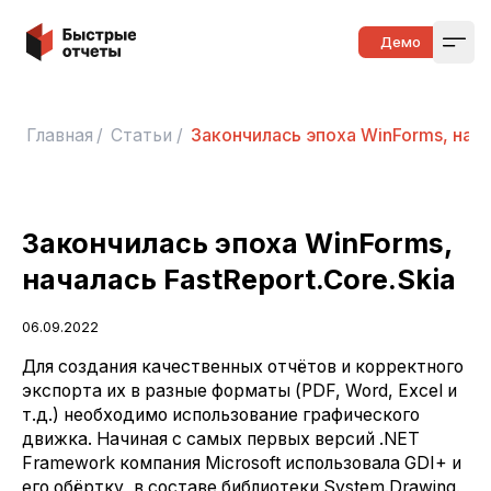
Быстрые отчеты
Демо
Open
Главная
/
Статьи
/
Закончилась эпоха WinForms, начал
Закончилась эпоха WinForms,
началась FastReport.Core.Skia
06.09.2022
Для создания качественных отчётов и корректного
экспорта их в разные форматы (PDF, Word, Excel и
т.д.) необходимо использование графического
движка. Начиная с самых первых версий .NET
Framework компания Microsoft использовала GDI+ и
его обёртку, в составе библиотеки System.Drawing.