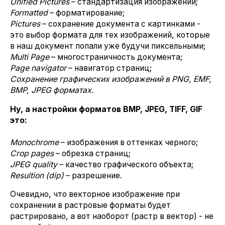
Unified Pictures
– стандартизация изображений;
Formatted
– форматирование;
Pictures
– сохранение документа с картинками -
это выбор формата для тех изображений, которые
в наш документ попали уже будучи пиксельными;
Multi Page
– многостраничность документа;
Page navigator
– навигатор страниц;
Сохранение графических изображений в PNG, EMF,
BMP, JPEG форматах.
Ну, а настройки форматов BMP, JPEG, TIFF, GIF
это:
Monochrome
– изображения в оттенках черного;
Crop pages
– обрезка страниц;
JPEG quality
– качество графического объекта;
Resultion (dip)
– разрешение.
Очевидно, что векторное изображение при
сохранении в растровые форматы будет
растрировано, а вот наоборот (растр в вектор) - не