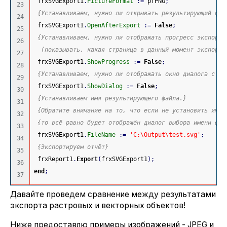
 frxSVGExport1
.
PictureFormat
:
=
 pfPNG
;
23

{Устанавливаем, нужно ли открывать результирующий фай
24

 frxSVGExport1
.
OpenAfterExport
:
=
False
;
25

{Устанавливаем, нужно ли отображать прогресс экспорта
26

  (показывать, какая страница в данный момент экспорти
27

 frxSVGExport1
.
ShowProgress
:
=
False
;
28

{Устанавливаем, нужно ли отображать окно диалога с на
29

 frxSVGExport1
.
ShowDialog
:
=
False
;
30

{Устанавливаем имя результирующего файла.}
31

{Обратите внимание на то, что если не установить имя 
32

{то всё равно будет отображён диалог выбора имени фай
33

 frxSVGExport1
.
FileName
:
=
'C:\Output\test.svg'
;
34

{Экспортируем отчёт}
35

 frxReport1
.
Export
(
frxSVGExport1
)
;
36

end
;
Давайте проведем сравнение между результатами
экспорта растровых и векторных объектов!
Ниже предоставлю примеры изображений - JPEG и