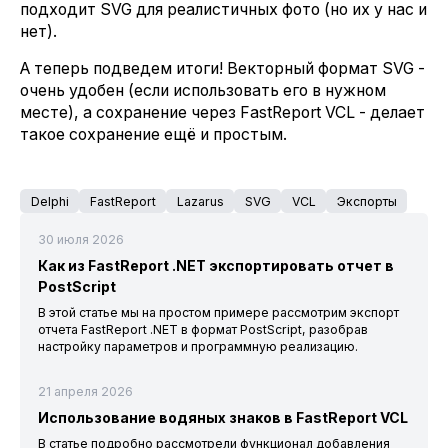
подходит SVG для реалистичных фото (но их у нас и
нет).
А теперь подведем итоги! Векторный формат SVG -
очень удобен (если использовать его в нужном
месте), а сохранение через FastReport VCL - делает
такое сохранение ещё и простым.
Delphi
FastReport
Lazarus
SVG
VCL
Экспорты
30 июля 2026
Как из FastReport .NET экспортировать отчет в
PostScript
В этой статье мы на простом примере рассмотрим экспорт
отчета FastReport .NET в формат PostScript, разобрав
настройку параметров и программную реализацию.
21 апреля 2026
Использование водяных знаков в FastReport VCL
В статье подробно рассмотрели функционал добавления