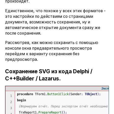
произойдёт.
Единственное, что похоже у всех этих форматов -
это настройки по действиям со страницами
документа, возможность сохранения, ну и
автоматическое открытие документа сразу же
после сохранения.
Рассмотрев, как можно сохранить с помощью
консоли окна предварительного просмотра
перейдем к варианту сохранения без
предпросмотра.
Сохранение SVG из кода Delphi /
C++Builder / Lazarus.
Экспорт
procedure
 TForm1
.
Button1Click
(
Sender
:
TObject
)
;
1

begin
2

{Формируем отчёт. Перед экспортом отчёт необходимо об
3

 frxReport1
.
PrepareReport
(
)
;