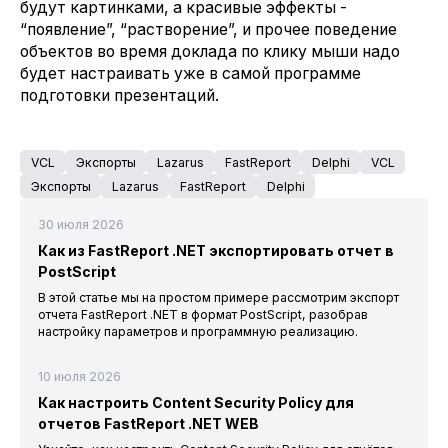
будут картинками, а красивые эффекты -
“появление”, “растворение”, и прочее поведение
объектов во время доклада по клику мыши надо
будет настраивать уже в самой программе
подготовки презентаций.
VCL
Экспорты
Lazarus
FastReport
Delphi
VCL
Экспорты
Lazarus
FastReport
Delphi
30 июля 2026
Как из FastReport .NET экспортировать отчет в
PostScript
В этой статье мы на простом примере рассмотрим экспорт
отчета FastReport .NET в формат PostScript, разобрав
настройку параметров и программную реализацию.
10 июля 2026
Как настроить Content Security Policy для
отчетов FastReport .NET WEB