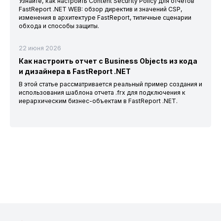
Узнайте, как настроить Content Security Policy для отчётов
FastReport .NET WEB: обзор директив и значений CSP,
изменения в архитектуре FastReport, типичные сценарии
обхода и способы защиты.
22 июня 2026
Как настроить отчет с Business Objects из кода
и дизайнера в FastReport .NET
В этой статье рассматривается реальный пример создания и
использования шаблона отчета .frx для подключения к
иерархическим бизнес-объектам в FastReport .NET.