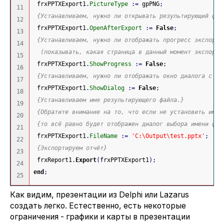
 frxPPTXExport1
.
PictureType
:
=
 gpPNG
;
11

{Устанавливаем, нужно ли открывать результирующий фай
12

 frxPPTXExport1
.
OpenAfterExport
:
=
False
;
13

{Устанавливаем, нужно ли отображать прогресс экспорта
14

  (показывать, какая страница в данный момент экспорти
15

 frxPPTXExport1
.
ShowProgress
:
=
False
;
16

{Устанавливаем, нужно ли отображать окно диалога с на
17

 frxPPTXExport1
.
ShowDialog
:
=
False
;
18

{Устанавливаем имя результирующего файла.}
19

{Обратите внимание на то, что если не установить имя 
20

{то всё равно будет отображен диалог выбора имени фай
21

 frxPPTXExport1
.
FileName
:
=
'C:\Output\test.pptx'
;
22

{Экспортируем отчёт}
23

 frxReport1
.
Export
(
frxPPTXExport1
)
;
24

end
;
Как видим, презентации из Delphi или Lazarus
создать легко. Естественно, есть некоторые
ограничения - графики и карты в презентации