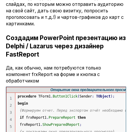
слайдах, по которым можно отправить аудиторию
на свой сайт, дать свою визитку, попросить
проголосовать и т.д.!) и чартов-графиков до карт с
картинками.
Создадим PowerPoint презентацию из
Delphi / Lazarus через дизайнер
FastReport
Да, как обычно, нам потребуются только
компонент frxReport на форме и кнопка с
обработчиком
Открытие окна предварительного просмот
procedure
 TForm1
.
Button1Click
(
Sender
:
TObject
)
;
1

begin
2

{Формируем отчет. Перед экспортом отчёт необходимо обя
3

if
 frxReport1
.
PrepareReport
then
4

 frxReport1
.
ShowPreparedReport
;
5

{и показываем окно предварительного просмотра}