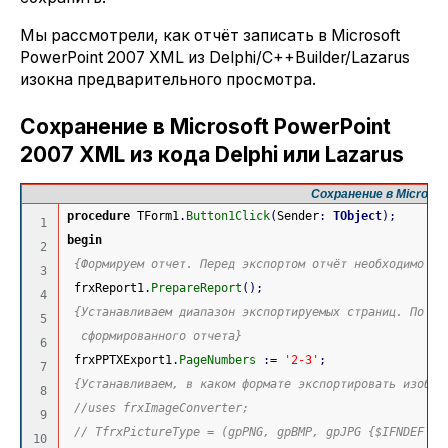
Мы рассмотрели, как отчёт записать в Microsoft
PowerPoint 2007 XML из Delphi/C++Builder/Lazarus
изокна предварительного просмотра.
Сохранение в Microsoft PowerPoint
2007 XML из кода Delphi или Lazarus
Сохранение в Microsof
procedure
 TForm1
.
Button1Click
(
Sender
:
TObject
)
;
1

begin
2

{Формируем отчет. Перед экспортом отчёт необходимо об
3

 frxReport1
.
PrepareReport
(
)
;
4

{Устанавливаем диапазон экспортируемых страниц. По ум
5

  сформированного отчета}
6

 frxPPTXExport1
.
PageNumbers
:
=
'2-3'
;
7

{Устанавливаем, в каком формате экспортировать изобра
8

//uses frxImageConverter;
9

// TfrxPictureType = (gpPNG, gpBMP, gpJPG {$IFNDEF FP
10
