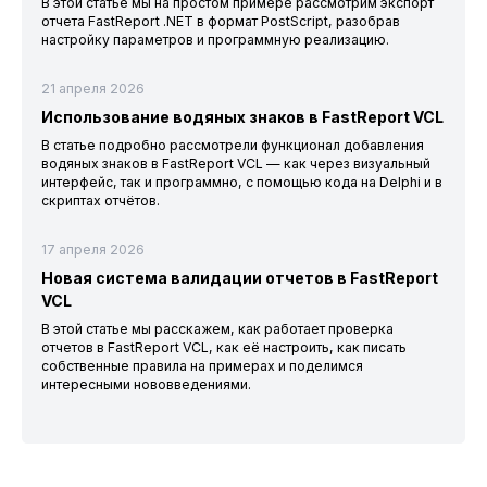
В этой статье мы на простом примере рассмотрим экспорт
отчета FastReport .NET в формат PostScript, разобрав
настройку параметров и программную реализацию.
21 апреля 2026
Использование водяных знаков в FastReport VCL
В статье подробно рассмотрели функционал добавления
водяных знаков в FastReport VCL — как через визуальный
интерфейс, так и программно, с помощью кода на Delphi и в
скриптах отчётов.
17 апреля 2026
Новая система валидации отчетов в FastReport
VCL
В этой статье мы расскажем, как работает проверка
отчетов в FastReport VCL, как её настроить, как писать
собственные правила на примерах и поделимся
интересными нововведениями.