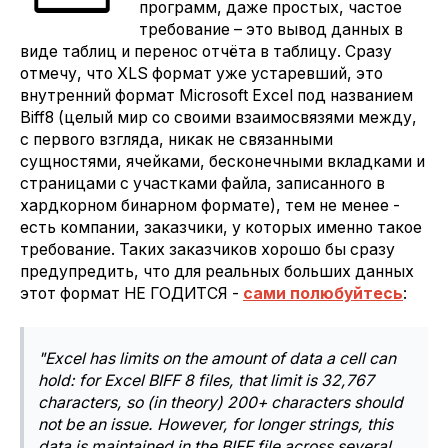
программ, даже простых, частое
требование – это вывод данных в
виде таблиц и перенос отчёта в таблицу. Сразу
отмечу, что XLS формат уже устаревший, это
внутренний формат Microsoft Excel под названием
Biff8 (целый мир со своими взаимосвязями между,
с первого взгляда, никак не связанными
сущностями, ячейками, бесконечными вкладками и
страницами с участками файла, записанного в
хардкорном бинарном формате), тем не менее -
есть компании, заказчики, у которых именно такое
требование. Таких заказчиков хорошо бы сразу
предупредить, что для реальных больших данных
этот формат НЕ ГОДИТСЯ -
сами полюбуйтесь
:
"Excel has limits on the amount of data a cell can
hold: for Excel BIFF 8 files, that limit is 32,767
characters, so (in theory) 200+ characters should
not be an issue. However, for longer strings, this
data is maintained in the BIFF file across several