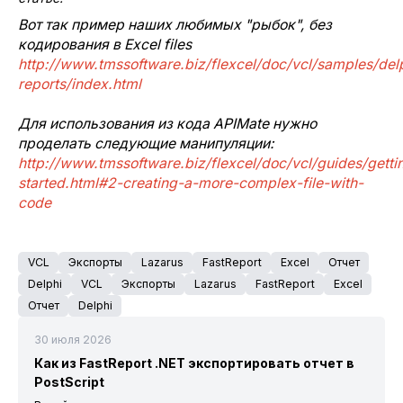
Вот так пример наших любимых "рыбок", без
кодирования в Excel files
http://www.tmssoftware.biz/flexcel/doc/vcl/samples/del
reports/index.html
Для использования из кода APIMate нужно
проделать следующие манипуляции:
http://www.tmssoftware.biz/flexcel/doc/vcl/guides/getti
started.html#2-creating-a-more-complex-file-with-
code
VCL
Экспорты
Lazarus
FastReport
Excel
Отчет
Delphi
VCL
Экспорты
Lazarus
FastReport
Excel
Отчет
Delphi
30 июля 2026
Как из FastReport .NET экспортировать отчет в
PostScript