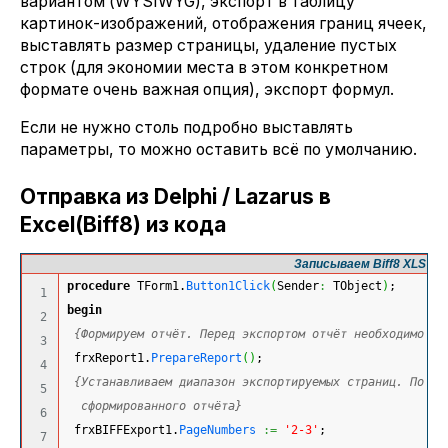
вариантом (WYSIWYG), экспорт в таблицу
картинок-изображений, отображения границ ячеек,
выставлять размер страницы, удаление пустых
строк (для экономии места в этом конкретном
формате очень важная опция), экспорт формул.
Если не нужно столь подробно выставлять
параметры, то можно оставить всё по умолчанию.
Отправка из Delphi / Lazarus в
Excel(Biff8) из кода
Записываем Biff8 XLS нап
procedure
 TForm1.
Button1Click
(
Sender
:
 TObject
)
;
1

begin
2

{Формируем отчёт. Перед экспортом отчёт необходимо об
3

 frxReport1.
PrepareReport
(
)
;
4

{Устанавливаем диапазон экспортируемых страниц. По ум
5

  сформированного отчёта}
6

 frxBIFFExport1.
PageNumbers
:=
'2-3'
;
7
