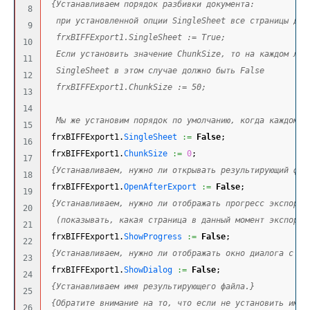
{Устанавливаем порядок разбивки документа:
8

  при установленной опции SingleSheet все страницы док
9

  frxBIFFExport1.SingleSheet := True;
10

  Если установить значение ChunkSize, то на каждом лис
11

  SingleSheet в этом случае должно быть False
12

  frxBIFFExport1.ChunkSize := 50;
13

14

  Мы же установим порядок по умолчанию, когда каждому 
15

 frxBIFFExport1.
SingleSheet
:=
False
;
16

 frxBIFFExport1.
ChunkSize
:=
0
;
17

{Устанавливаем, нужно ли открывать результирующий фай
18

 frxBIFFExport1.
OpenAfterExport
:=
False
;
19

{Устанавливаем, нужно ли отображать прогресс экспорта
20

  (показывать, какая страница в данный момент экспорти
21

 frxBIFFExport1.
ShowProgress
:=
False
;
22

{Устанавливаем, нужно ли отображать окно диалога с на
23

 frxBIFFExport1.
ShowDialog
:=
False
;
24

{Устанавливаем имя результирующего файла.}
25

{Обратите внимание на то, что если не установить имя 
26
