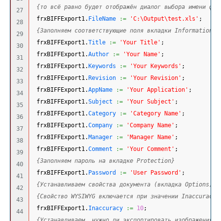
{то всё равно будет отображён диалог выбора имени фай
27

 frxBIFFExport1.
FileName
:=
'C:\Output\test.xls'
;
28

{Заполняем соответствующие поля вкладки Information}
29

 frxBIFFExport1.
Title
:=
'Your Title'
;
30

 frxBIFFExport1.
Author
:=
'Your Name'
;
31

 frxBIFFExport1.
Keywords
:=
'Your Keywords'
;
32

 frxBIFFExport1.
Revision
:=
'Your Revision'
;
33

 frxBIFFExport1.
AppName
:=
'Your Application'
;
34

 frxBIFFExport1.
Subject
:=
'Your Subject'
;
35

 frxBIFFExport1.
Category
:=
'Category Name'
;
36

 frxBIFFExport1.
Company
:=
'Company Name'
;
37

 frxBIFFExport1.
Manager
:=
'Manager Name'
;
38

 frxBIFFExport1.
Comment
:=
'Your Comment'
;
39

{Заполняем пароль на вкладке Protection}
40

 frxBIFFExport1.
Password
:=
'User Password'
;
41

{Устанавливаем свойства документа (вкладка Options)}
42

{Свойство WYSIWYG включается при значении Inaccuracy 
43

 frxBIFFExport1.
Inaccuracy
:=
10
;
44

{Устанавливаем, нужно ли экспортировать изображения}