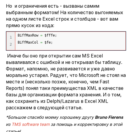
Но и ограничения есть - вызваны самим
выбранным форматом! На количество выгоняемых
на одном листе Excel строк и столбцов - вот вам
прямо кусок из кода:
BiffMaxRow 
=
 $fffe;
1

BiffMaxCol 
=
 $fe; 
Иначе бы оно при открытии сам MS Excel
вываливался с ошибкой и не открывал бы таблицу.
Формат, напомню, не развивается и уже давно
морально устарел. Радует, что Microsoft не стоял на
месте и (несколько позже, конечно, чем Fast
Reports) понял таки преимущества XML в качестве
базы для организации формата хранения. И о том,
как сохранить из Delphi/Lazarus в Excel XML
расскажем в следующей статье.
*Большое спасибо моему хорошему другу
Bruno Fierens
из
TMS software team
за помощь и корректировку в этой
статье!