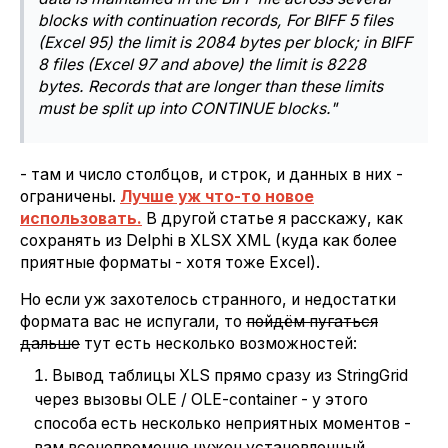
blocks with continuation records, For BIFF 5 files
(Excel 95) the limit is 2084 bytes per block; in BIFF
8 files (Excel 97 and above) the limit is 8228
bytes. Records that are longer than these limits
must be split up into CONTINUE blocks."
- там и число столбцов, и строк, и данных в них -
ограничены.
Лучше уж что-то новое
использовать.
В другой статье я расскажу, как
сохранять из Delphi в XLSX XML (куда как более
приятные форматы - хотя тоже Excel).
Но если уж захотелось странного, и недостатки
формата вас не испугали, то
пойдём пугаться
дальше
тут есть несколько возможностей:
Вывод таблицы XLS прямо сразу из StringGrid
через вызовы OLE / OLE-container - у этого
способа есть несколько неприятных моментов -
вам всенепременно нужен установленный