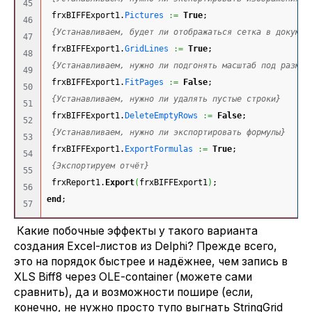
45

 frxBIFFExport1.
Pictures
:=
True
;
46

{Устанавливаем, будет ли отображаться сетка в докумен
47

 frxBIFFExport1.
GridLines
:=
True
;
48

{Устанавливаем, нужно ли подгонять масштаб под размер
49

 frxBIFFExport1.
FitPages
:=
False
;
50

{Устанавливаем, нужно ли удалять пустые строки}
51

 frxBIFFExport1.
DeleteEmptyRows
:=
False
;
52

{Устанавливаем, нужно ли экспортировать формулы}
53

 frxBIFFExport1.
ExportFormulas
:=
True
;
54

{Экспортируем отчёт}
55

 frxReport1.
Export
(
frxBIFFExport1
)
;
56

end
;
Какие побочные эффекты у такого варианта
создания Excel-листов из Delphi? Прежде всего,
это на порядок быстрее и надёжнее, чем запись в
XLS Biff8 через OLE-container (можете сами
сравнить), да и возможности пошире (если,
конечно, не нужно просто тупо выгнать StringGrid