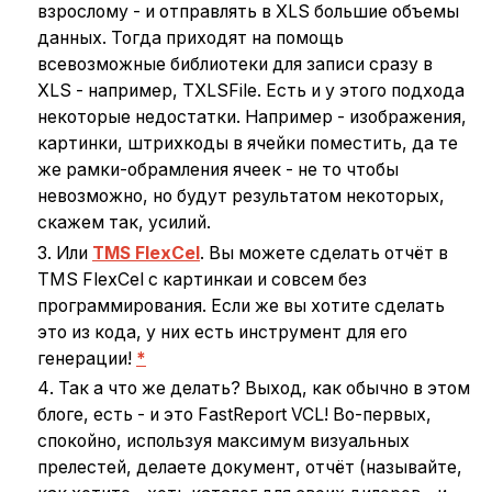
взрослому - и отправлять в XLS большие объемы
данных. Тогда приходят на помощь
всевозможные библиотеки для записи сразу в
XLS - например, TXLSFile. Есть и у этого подхода
некоторые недостатки. Например - изображения,
картинки, штрихкоды в ячейки поместить, да те
же рамки-обрамления ячеек - не то чтобы
невозможно, но будут результатом некоторых,
скажем так, усилий.
Или
TMS FlexCel
. Вы можете сделать отчёт в
TMS FlexCel с картинкаи и совсем без
программирования. Если же вы хотите сделать
это из кода, у них есть инструмент для его
генерации!
*
Так а что же делать? Выход, как обычно в этом
блоге, есть - и это FastReport VCL! Во-первых,
спокойно, используя максимум визуальных
прелестей, делаете документ, отчёт (называйте,