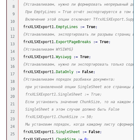
{Устанавливаем, нужно ли формировать непрерывный доку
8

  При EmptyLines = True отчёт экспортируется в том вид
9

  Включение этой опции отключает TfrxXLSXExport.Suppre
10

 frxXLSXExport1
.
EmptyLines
:
=
True
;
11

{Устанавливаем, экспортировать ли разрывы страниц в п
12

 frxXLSXExport1
.
ExportPageBreaks
:
=
True
;
13

{Устанавливаем WYSIWYG}
14

 frxXLSXExport1
.
Wysiwyg
:
=
True
;
15

{Устанавливаем, нужно ли экспортировать только содерж
16

 frxXLSXExport1
.
DataOnly
:
=
False
;
17

{Устанавливаем порядок разбивки документа:
18

  при установленной опции SingleSheet все страницы док
19

  frxXLSXExport1.SingleSheet := True;
20

  Если установить значение ChunkSize, то на каждом лис
21

  SingleSheet в этом случае должно быть False
22

  frxXLSXExport1.ChunkSize := 50;
23

  Мы установим порядок, когда каждому листу сформирова
24

 frxXLSXExport1
.
SingleSheet
:
=
False
;
25

 frxXLSXExport1
.
ChunkSize
:
=
0
;