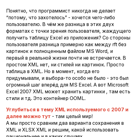
Понятно, что программист никогда не делает
“потому, что захотелось” - хочется чего-либо
пользователю. В чём же разница в этих двух
форматах с точки зрения пользователя, жаждущего
получить таблицу Excel из приложения? Со стороны
пользователя разница примерно как между rft без
картинок и полноценным файлом MS Word, и
первый в реальной жизни почти не встречается. В
простом XML нет, ни стилей ни картинок. Просто
таблица в XML. Но в момент, когда его
придумывали, и выбора-то особо не было - это был
огромный шаг вперёд для MS Excel. А вот Microsoft
Excel 2007 XML может хранить картинки , там есть
стили и тд. Это контейнер OOML.
Углубиться в тему XML используемого с 2007 и
далее можно тут
- там целый мир!
А мы просто сравним два варианта сохранения в
XML и XLSX XML и решим, какой использовать
рациональнее и в каких случаях.