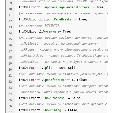
  Включение этой опции отключает TfrxXMLExport.ExportP
9

 frxXMLExport1
.
SuppressPageHeadersFooters
:
=
True
;
10

{Устанавливаем, экспортировать ли разрывы страниц в п
11

 frxXMLExport1
.
ExportPageBreaks
:
=
True
;
12

{Устанавливаем WYSIWYG}
13

 frxXMLExport1
.
Wysiwyg
:
=
True
;
14

{Устанавливаем порядок разбивки документа, используя 
15

  ssNotSplit - создаётся непрерывный документ;
16

  ssRPages - каждому листу сформированного отчёта соот
17

  ssPrintOnPrev - каждой странице TfrxReportPage в шаб
18

  ssRowsCount - на каждом листе будет заданное в свойс
19

 frxXMLExport1
.
Split
:
=
 ssNotSplit
;
20

{Устанавливаем, нужно ли открывать результирующий фай
21

 frxXMLExport1
.
OpenAfterExport
:
=
False
;
22

{Устанавливаем, нужно ли отображать прогресс экспорта
23

  (показывать, какая страница в данный момент экспорти
24

 frxXMLExport1
.
ShowProgress
:
=
False
;
25

{Устанавливаем, нужно ли отображать окно диалога с на
26

 frxXMLExport1
.
ShowDialog
:
=
False
;
27
