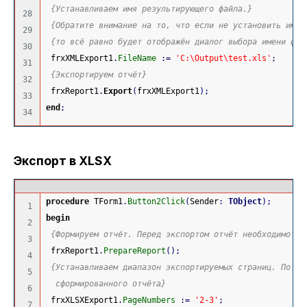
{Устанавливаем имя результирующего файла.}
28

{Обратите внимание на то, что если не установить имя 
29

{то всё равно будет отображён диалог выбора имени фай
30

 frxXMLExport1
.
FileName
:
=
'C:\Output\test.xls'
;
31

{Экспортируем отчёт}
32

 frxReport1
.
Export
(
frxXMLExport1
)
;
33

end
;
Экспорт в XLSX
Эк
procedure
 TForm1
.
Button2Click
(
Sender
:
TObject
)
;
1

begin
2

{Формируем отчёт. Перед экспортом отчёт необходимо об
3

 frxReport1
.
PrepareReport
(
)
;
4

{Устанавливаем диапазон экспортируемых страниц. По ум
5

  сформированного отчёта}
6

 frxXLSXExport1
.
PageNumbers
:
=
'2-3'
;
7
