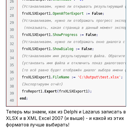
26

{Устанавливаем, нужно ли открывать результирующий фай
27

 frxXLSXExport1
.
OpenAfterExport
:
=
False
;
28

{Устанавливаем, нужно ли отображать прогресс экспорта
29

  (показывать, какая страница в данный момент экспорти
30

 frxXLSXExport1
.
ShowProgress
:
=
False
;
31

{Устанавливаем, нужно ли отображать окно диалога с на
32

 frxXLSXExport1
.
ShowDialog
:
=
False
;
33

{Устанавливаем имя результирующего файла. Обратите вн
34

{установить имя файла и отключить показ диалогового о
35

{то всё равно будет отображён диалог выбора имени фай
36

 frxXLSXExport1
.
FileName
:
=
'C:\Output\test.xlsx'
;
37

{Экспортируем отчёт}
38

 frxReport1
.
Export
(
frxXLSXExport1
)
;
39

end
;
Теперь мы знаем, как из Delphi и Lazarus записать в
XLSX и в XML Excel 2007 (и выше) - и какой из этих
форматов лучше выбирать!