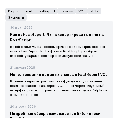
Delphi
Excel
FastReport
Lazarus
VCL
XLSX
Экспорты
30 июля 2026
Как из FastReport .NET экспортировать отчет в
PostScript
В этой статье мы на простом примере рассмотрим экспорт
отчета FastReport .NET в формат PostScript, разобрав
настройку параметров и программную реализацию.
21 апреля 2026
Использование водяных знаков в FastReport VCL
В статье подробно рассмотрели функционал добавления
водяных знаков в FastReport VCL — как через визуальный
интерфейс, так и программно, с помощью кода на Delphi и в
скриптах отчётов.
20 апреля 2026
Подробный обзор возможностей библиотеки