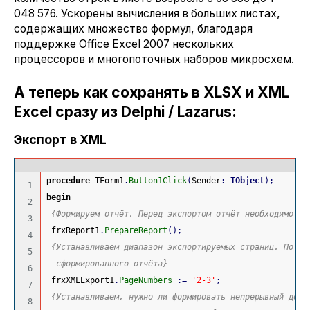
048 576. Ускорены вычисления в больших листах,
содержащих множество формул, благодаря
поддержке Office Excel 2007 нескольких
процессоров и многопоточных наборов микросхем.
А теперь как сохранять в XLSX и XML
Excel сразу из Delphi / Lazarus:
Экспорт в XML
Пр
procedure
 TForm1
.
Button1Click
(
Sender
:
TObject
)
;
1

begin
2

{Формируем отчёт. Перед экспортом отчёт необходимо об
3

 frxReport1
.
PrepareReport
(
)
;
4

{Устанавливаем диапазон экспортируемых страниц. По ум
5

  сформированного отчёта}
6

 frxXMLExport1
.
PageNumbers
:
=
'2-3'
;
7

{Устанавливаем, нужно ли формировать непрерывный доку
8
