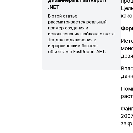
дизайнера в FastReport
проц
.NET
Цель
како
В этой статье
рассматривается реальный
Фор
пример создания и
использования шаблона отчета
.frx для подключения к
Исто
иерархическим бизнес-
моно
объектам в FastReport .NET.
девя
Впло
данн
Поми
раст
Файл
2007
закр