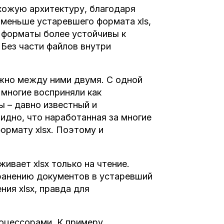
хожую архитектуру, благодаря
 меньше устаревшего формата xls,
 форматы более устойчивы к
Без части файлов внутри
ужно между ними двумя. С одной
 многие восприняли как
ы – давно известный и
идно, что наработанная за многие
формату xlsx. Поэтому и
ивает xlsx только на чтение.
ранению документов в устаревший
ния xlsx, правда для
роцессорами. К примеру,