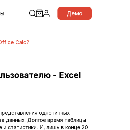
сы
Демо
ffice Calc?
льзователю - Excel
 представления однотипных
иза данных. Долгое время таблицы
и статистики. И, лишь в конце 20