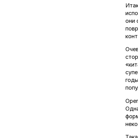
Итак
испо
они 
повр
конт
Очев
стор
«кит
супе
годы
попу
Open
Одна
форм
неко
Така