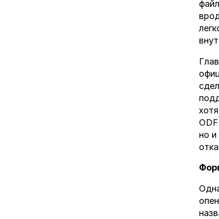
файл
врод
легк
внут
Глав
офиц
сдел
подд
хотя
ODF 
но и
отка
Фор
Одна
опен
назв