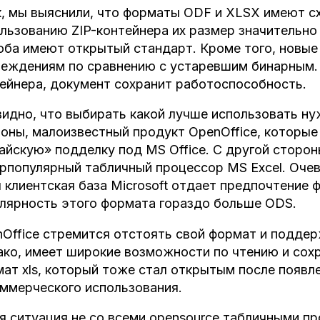
, мы выяснили, что форматы ODF и XLSX имеют с
льзованию ZIP-контейнера их размер значительно
оба имеют открытый стандарт. Кроме того, новые
еждениям по сравнению с устаревшим бинарным. 
ейнера, документ сохранит работоспособность.
идно, что выбирать какой лучше использовать н
оны, малоизвестный продукт OpenOffice, которые
айскую» подделку под MS Office. С другой сторон
рпопулярный табличный процессор MS Excel. Очев
 клиентская база Microsoft отдает предпочтение 
лярность этого формата гораздо больше ODS.
Office стремится отстоять свой формат и поддерж
ко, имеет широкие возможности по чтению и сох
ат xls, который тоже стал открытым после появле
ммерческого использования.
я ситуация не со всеми opensource табличными п