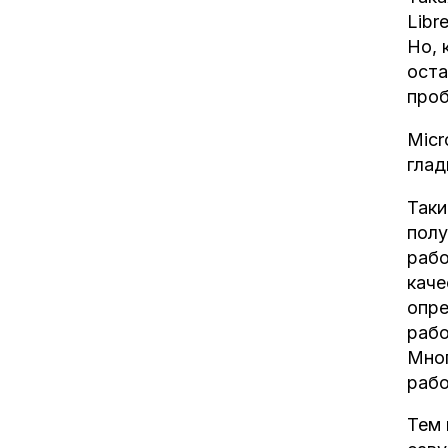
Libr
Но, 
оста
про
Micr
глад
Таки
полу
рабо
каче
опре
рабо
Мног
рабо
Тем 