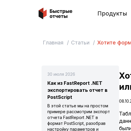
Быстрые отчеты
Продукты
Главная
/
Статьи
/
Хотите форм
Хо
30 июля 2026
Как из FastReport .NET
ил
экспортировать отчет в
PostScript
08.10
В этой статье мы на простом
примере рассмотрим экспорт
Табл
отчета FastReport .NET в
данн
формат PostScript, разобрав
были
настройку параметров и