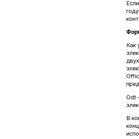
Если
году
конт
Фор
Как 
элек
двух
элек
Offi
пред
Odt 
элек
В ко
конц
испо