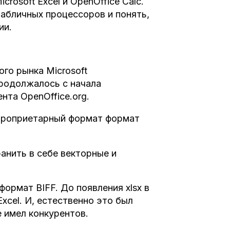
rosoft Excel и OpenOffice Calc.
абличных процессоров и понять,
ии.
го рынка Microsoft
родолжалось с начала
нта OpenOffice.org.
й проприетарный формат формат
анить в себе векторные и
ормат BIFF. До появления xlsx в
xcel. И, естественно это был
 имел конкурентов.