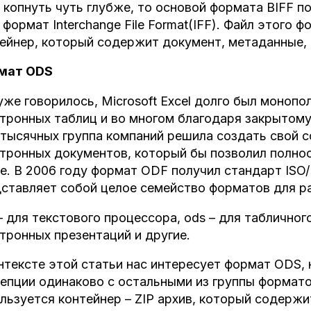
 копнуть чуть глубже, то основой формата BIFF п
 формат Interchange File Format(IFF). Файл этого
ейнер, который содержит документ, метаданные, 
мат
ODS
уже говорилось, Microsoft Excel долго был моноп
тронных таблиц и во многом благодаря закрытому
тысячных группа компаний решила создать свой 
тронных документов, который бы позволил полнос
ce. В 2006 году формат ODF получил стандарт ISO
ставляет собой целое семейство форматов для р
– для текстового процессора, ods – для табличног
тронных презентаций и другие.
нтексте этой статьи нас интересует формат ODS, 
епции одинаково с остальными из группы формато
льзуется контейнер – ZIP архив, который содержи