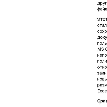
друг
файл
Этот
стал
сохр
доку
поль
MS O
непо
поли
откр
заин
новы
разм
Exce
Сра