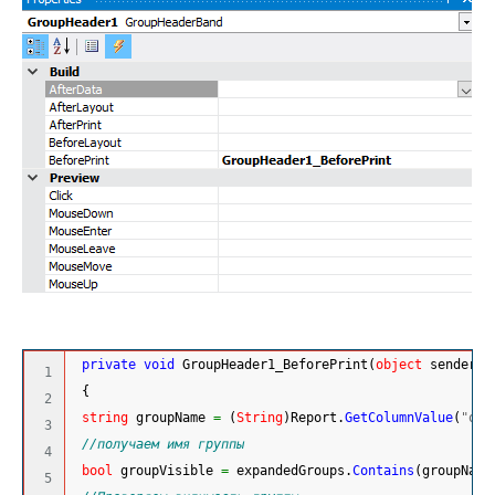
private
void
 GroupHeader1_BeforePrint
(
object
 sender, 
1

{
2

string
 groupName 
=
(
String
)
Report.
GetColumnValue
(
"ord
3

//получаем имя группы
4

bool
 groupVisible 
=
 expandedGroups.
Contains
(
groupName
5
