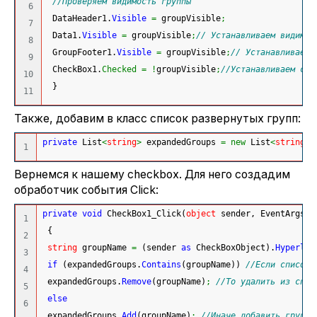
//Проверяем видимость группы
6

 DataHeader1.
Visible
=
 groupVisible
;
7

 Data1.
Visible
=
 groupVisible
;
// Устанавливаем видимос
8

 GroupFooter1.
Visible
=
 groupVisible
;
// Устанавливаем 
9

 CheckBox1.
Checked
=
!
groupVisible
;
//Устанавливаем сос
10

}
Также, добавим в класс список развернутых групп:
private
 List
<
string
>
 expandedGroups 
=
new
 List
<
string
>
(
Вернемся к нашему checkbox. Для него создадим
обработчик события Click:
private
void
 CheckBox1_Click
(
object
 sender, EventArgs e
1

{
2

string
 groupName 
=
(
sender 
as
 CheckBoxObject
)
.
Hyperlin
3

if
(
expandedGroups.
Contains
(
groupName
)
)
//Если список 
4

 expandedGroups.
Remove
(
groupName
)
;
//То удалить из спис
5

else
6

 expandedGroups.
Add
(
groupName
)
;
//Иначе добавить группу