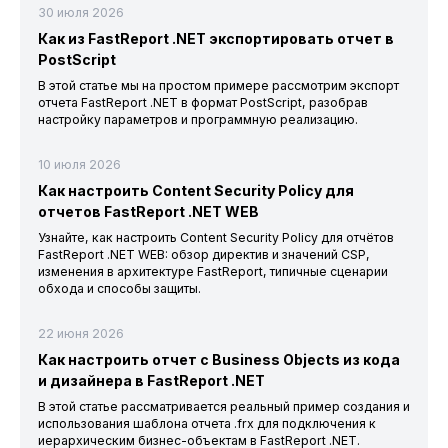
30 июля 2026
Как из FastReport .NET экспортировать отчет в
PostScript
В этой статье мы на простом примере рассмотрим экспорт
отчета FastReport .NET в формат PostScript, разобрав
настройку параметров и программную реализацию.
10 июля 2026
Как настроить Content Security Policy для
отчетов FastReport .NET WEB
Узнайте, как настроить Content Security Policy для отчётов
FastReport .NET WEB: обзор директив и значений CSP,
изменения в архитектуре FastReport, типичные сценарии
обхода и способы защиты.
22 июня 2026
Как настроить отчет с Business Objects из кода
и дизайнера в FastReport .NET
В этой статье рассматривается реальный пример создания и
использования шаблона отчета .frx для подключения к
иерархическим бизнес-объектам в FastReport .NET.