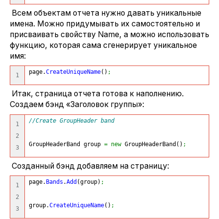
Всем объектам отчета нужно давать уникальные
имена. Можно придумывать их самостоятельно и
присваивать свойству Name, а можно использовать
функцию, которая сама сгенерирует уникальное
имя:
page.
CreateUniqueName
(
)
;
Итак, страница отчета готова к наполнению.
Создаем бэнд «Заголовок группы»:
//Create GroupHeader band
1

2

GroupHeaderBand group 
=
new
 GroupHeaderBand
(
)
;
Созданный бэнд добавляем на страницу:
page.
Bands
.
Add
(
group
)
;
1

2

group.
CreateUniqueName
(
)
;