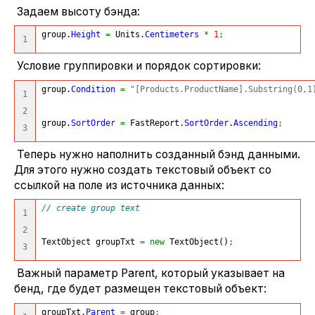
Задаем высоту бэнда:
group.
Height
=
 Units.
Centimeters
*
1
;
Условие группировки и порядок сортировки:
group.
Condition
=
"[Products.ProductName].Substring(0,1
1

2

group.
SortOrder
=
 FastReport.
SortOrder
.
Ascending
;
Теперь нужно наполнить созданный бэнд данными.
Для этого нужно создать текстовый объект со
ссылкой на поле из источника данных:
// create group text
1

2

TextObject groupTxt 
=
new
 TextObject
(
)
;
Важный параметр Parent, который указывает на
бенд, где будет размещен текстовый объект:
groupTxt.
Parent
=
 group
;