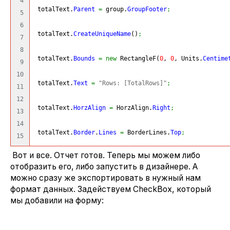
4

 totalText.
Parent
=
 group.
GroupFooter
;
5

6

 totalText.
CreateUniqueName
(
)
;
7

8

 totalText.
Bounds
=
new
 RectangleF
(
0
, 
0
, Units.
Centime
9

10

 totalText.
Text
=
"Rows: [TotalRows]"
;
11

12

 totalText.
HorzAlign
=
 HorzAlign.
Right
;
13

14

 totalText.
Border
.
Lines
=
 BorderLines.
Top
;
Вот и все. Отчет готов. Теперь мы можем либо
отобразить его, либо запустить в дизайнере. А
можно сразу же экспортировать в нужный нам
формат данных. Задействуем CheckBox, который
мы добавили на форму: