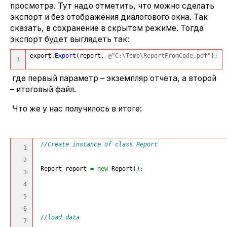
просмотра. Тут надо отметить, что можно сделать
экспорт и без отображения диалогового окна. Так
сказать, в сохранение в скрытом режиме. Тогда
экспорт будет выглядеть так:
export.
Export
(
report, 
@"C:\Temp\ReportFromCode.pdf"
)
;
где первый параметр – экземпляр отчета, а второй
– итоговый файл.
Что же у нас получилось в итоге:
//Create instance of class Report
1

2

 Report report 
=
new
 Report
(
)
;
3

4

5

6

//load data
7
