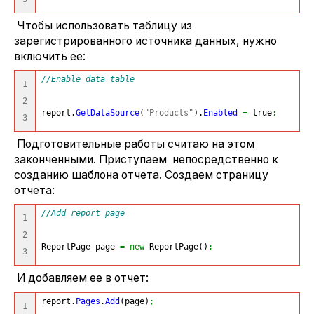
Чтобы использовать таблицу из
зарегистрированного источника данных, нужно
включить ее:
//Enable data table
1

2

report.
GetDataSource
(
"Products"
)
.
Enabled
=
 true
;
Подготовительные работы считаю на этом
законченными. Приступаем непосредственно к
созданию шаблона отчета. Создаем страницу
отчета:
//Add report page
1

2

ReportPage page 
=
new
 ReportPage
(
)
;
И добавляем ее в отчет:
report.
Pages
.
Add
(
page
)
;