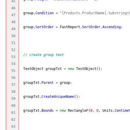
45

46

 group.
Condition
=
"[Products.ProductName].Substring(
47

48

 group.
SortOrder
=
 FastReport.
SortOrder
.
Ascending
;
49

50

51

52

// create group text
53

54

 TextObject groupTxt 
=
new
 TextObject
(
)
;
55

56

 groupTxt.
Parent
=
 group
;
57

58

 groupTxt.
CreateUniqueName
(
)
;
59

60

 groupTxt.
Bounds
=
new
 RectangleF
(
0
, 
0
, Units.
Centime
61

62

63
