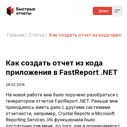
Быстрые отчеты
Демо
Open
Главная
/
Статьи
/
Как создать отчет из кода приложе
Как создать отчет из кода
приложения в FastReport .NET
28.02.2016
На новой работе мне было поручено разобраться с
генератором отчетов FastReport .NET. Раньше мне
приходилось иметь дело с другими системами
отчетности, например, Crystal Reports и Microsoft
Reporting Services. Их функционала было
достаточно для меня, до того, как я познакомился с