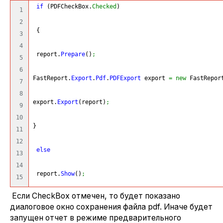
if
(
PDFCheckBox.
Checked
)
1

2

{
3

4

 report.
Prepare
(
)
;
5

6

FastReport.
Export
.
Pdf
.
PDFExport
 export 
=
new
 FastRepor
7

8

export.
Export
(
report
)
;
9

10

}
11

12

else
13

14

 report.
Show
(
)
;
Если CheckBox отмечен, то будет показано
диалоговое окно сохранения файла pdf. Иначе будет
запущен отчет в режиме предварительного