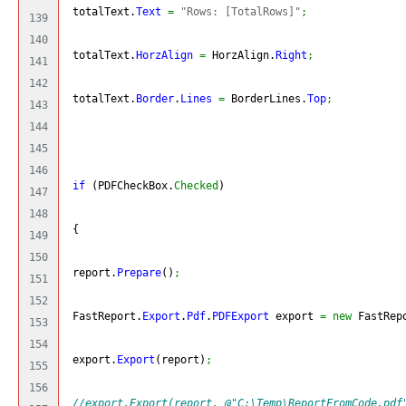
 totalText.
Text
=
"Rows: [TotalRows]"
;
139

140

 totalText.
HorzAlign
=
 HorzAlign.
Right
;
141

142

 totalText.
Border
.
Lines
=
 BorderLines.
Top
;
143

144

145

146

if
(
PDFCheckBox.
Checked
)
147

148

{
149

150

 report.
Prepare
(
)
;
151

152

 FastReport.
Export
.
Pdf
.
PDFExport
 export 
=
new
 FastRep
153

154

 export.
Export
(
report
)
;
155

156

//export.Export(report, @"C:\Temp\ReportFromCode.pdf