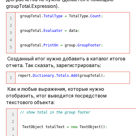
groupTotal.Expression).
 groupTotal.
TotalType
=
 TotalType.
Count
;
1

2

 groupTotal.
Evaluator
=
 data
;
3

4

 groupTotal.
PrintOn
=
 group.
GroupFooter
;
Созданный итог нужно добавить в каталог итогов
отчета. Так сказать, зарегистрировать:
report.
Dictionary
.
Totals
.
Add
(
groupTotal
)
;
Как и любые выражения, которые нужно
отобразить, итог выводится посредством
текстового объекта:
// show total in the group footer
1

2

 TextObject totalText 
=
new
 TextObject
(
)
;
3
