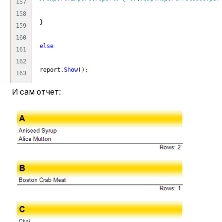
157

158

}
159

160

else
161

162

 report.
Show
(
)
;
И сам отчет: