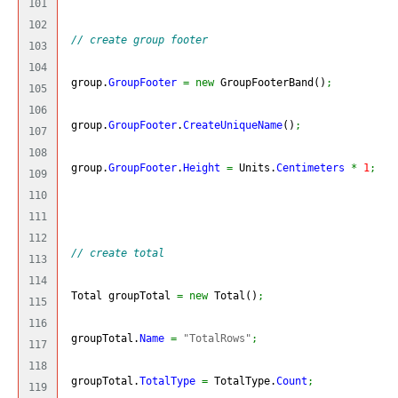
101

102

// create group footer
103

104

 group.
GroupFooter
=
new
 GroupFooterBand
(
)
;
105

106

 group.
GroupFooter
.
CreateUniqueName
(
)
;
107

108

 group.
GroupFooter
.
Height
=
 Units.
Centimeters
*
1
;
109

110

111

112

// create total
113

114

 Total groupTotal 
=
new
 Total
(
)
;
115

116

 groupTotal.
Name
=
"TotalRows"
;
117

118

 groupTotal.
TotalType
=
 TotalType.
Count
;
119
