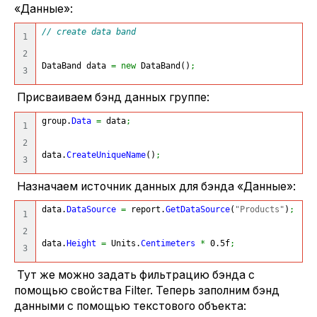
«Данные»:
// create data band
1

2

DataBand data 
=
new
 DataBand
(
)
;
Присваиваем бэнд данных группе:
group.
Data
=
 data
;
1

2

data.
CreateUniqueName
(
)
;
Назначаем источник данных для бэнда «Данные»:
data.
DataSource
=
 report.
GetDataSource
(
"Products"
)
;
1

2

data.
Height
=
 Units.
Centimeters
*
 0.5f
;
Тут же можно задать фильтрацию бэнда с
помощью свойства Filter. Теперь заполним бэнд
данными с помощью текстового объекта: