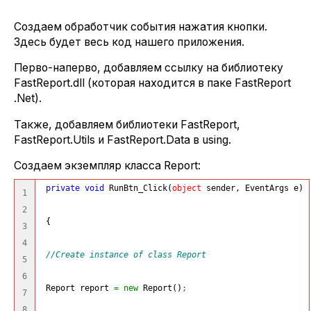
Создаем обработчик события нажатия кнопки.
Здесь будет весь код нашего приложения.
Перво-наперво, добавляем ссылку на библиотеку
FastReport.dll (которая находится в паке FastReport
.Net).
Также, добавляем библиотеки FastReport,
FastReport.Utils и FastReport.Data в using.
Создаем экземпляр класса Report:
private
void
 RunBtn_Click
(
object
 sender, EventArgs e
)
1

2

{
3

4

//Create instance of class Report
5

6

 Report report 
=
new
 Report
(
)
;
7

8
