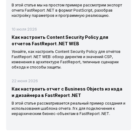
В этой статье мы на простом примере рассмотрим экспорт
отчета FastReport .NET в формат PostScript, разобрав
настройку параметров и программную реализацию.
10 июля 2026
Как настроить Content Security Policy для
отчетов FastReport .NET WEB
Узнайте, как настроить Content Security Policy для отчётов
FastReport .NET WEB: обзор директив и значений CSP,
изменения в архитектуре FastReport, типичные сценарии
обхода и способы защиты.
22 июня 2026
Как настроить отчет с Business Objects из кода
и дизайнера в FastReport .NET
В этой статье рассматривается реальный пример создания и
использования шаблона отчета .frx для подключения к
иерархическим бизнес-объектам в FastReport .NET.