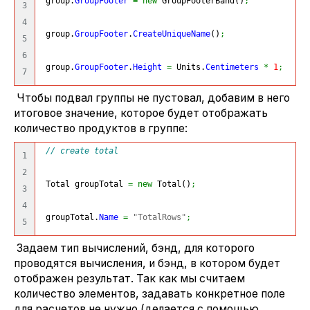
 group.
GroupFooter
=
new
 GroupFooterBand
(
)
;
3

4

 group.
GroupFooter
.
CreateUniqueName
(
)
;
5

6

 group.
GroupFooter
.
Height
=
 Units.
Centimeters
*
1
;
Чтобы подвал группы не пустовал, добавим в него
итоговое значение, которое будет отображать
количество продуктов в группе:
// create total
1

2

 Total groupTotal 
=
new
 Total
(
)
;
3

4

 groupTotal.
Name
=
"TotalRows"
;
Задаем тип вычислений, бэнд, для которого
проводятся вычисления, и бэнд, в котором будет
отображен результат. Так как мы считаем
количество элементов, задавать конкретное поле
для расчетов не нужно (делается с помощью