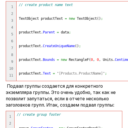
// create product name text
1

2

TextObject productText 
=
new
 TextObject
(
)
;
3

4

productText.
Parent
=
 data
;
5

6

productText.
CreateUniqueName
(
)
;
7

8

productText.
Bounds
=
new
 RectangleF
(
0
, 
0
, Units.
Centim
9

10

productText.
Text
=
"[Products.ProductName]"
;
Подвал группы создается для конкретного
экземпляра группы. Это очень удобно, так как не
позволит запутаться, если в отчете несколько
заголовков групп. Итак, создаем подвал группы:
// create group footer
1

2
