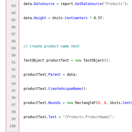
 data.
DataSource
=
 report.
GetDataSource
(
"Products"
)
;
83

84

 data.
Height
=
 Units.
Centimeters
*
 0.5f
;
85

86

87

88

// create product name text
89

90

 TextObject productText 
=
new
 TextObject
(
)
;
91

92

 productText.
Parent
=
 data
;
93

94

 productText.
CreateUniqueName
(
)
;
95

96

 productText.
Bounds
=
new
 RectangleF
(
0
, 
0
, Units.
Cent
97

98

 productText.
Text
=
"[Products.ProductName]"
;
99

100
