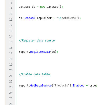
8

 DataSet ds 
=
new
 DataSet
(
)
;
9

10

 ds.
ReadXml
(
AppFolder 
+
"
\\
nwind.xml"
)
;
11

12

13

14

//Register data source
15

16

 report.
RegisterData
(
ds
)
;
17

18

19

20

//Enable data table
21

22

 report.
GetDataSource
(
"Products"
)
.
Enabled
=
 true
;
23

24

25

26
