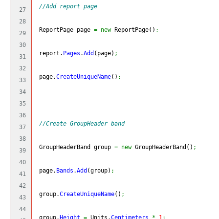
//Add report page
27

28

 ReportPage page 
=
new
 ReportPage
(
)
;
29

30

 report.
Pages
.
Add
(
page
)
;
31

32

 page.
CreateUniqueName
(
)
;
33

34

35

36

//Create GroupHeader band
37

38

 GroupHeaderBand group 
=
new
 GroupHeaderBand
(
)
;
39

40

 page.
Bands
.
Add
(
group
)
;
41

42

 group.
CreateUniqueName
(
)
;
43

44

 group.
Height
=
 Units.
Centimeters
*
1
;