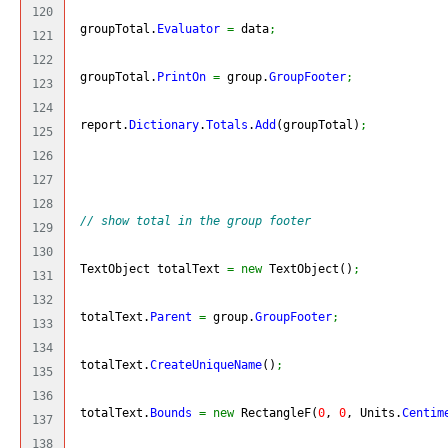
120

 groupTotal.
Evaluator
=
 data
;
121

122

 groupTotal.
PrintOn
=
 group.
GroupFooter
;
123

124

 report.
Dictionary
.
Totals
.
Add
(
groupTotal
)
;
125

126

127

128

// show total in the group footer
129

130

 TextObject totalText 
=
new
 TextObject
(
)
;
131

132

 totalText.
Parent
=
 group.
GroupFooter
;
133

134

 totalText.
CreateUniqueName
(
)
;
135

136

 totalText.
Bounds
=
new
 RectangleF
(
0
, 
0
, Units.
Centim
137

138
