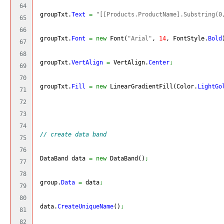
64

 groupTxt.
Text
=
"[[Products.ProductName].Substring(0
65

66

 groupTxt.
Font
=
new
 Font
(
"Arial"
, 
14
, FontStyle.
Bold
67

68

 groupTxt.
VertAlign
=
 VertAlign.
Center
;
69

70

 groupTxt.
Fill
=
new
 LinearGradientFill
(
Color.
LightGo
71

72

73

74

// create data band
75

76

 DataBand data 
=
new
 DataBand
(
)
;
77

78

 group.
Data
=
 data
;
79

80

 data.
CreateUniqueName
(
)
;
81

82
