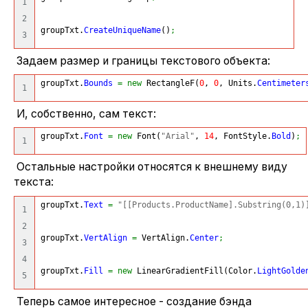
1

2

groupTxt.
CreateUniqueName
(
)
;
Задаем размер и границы текстового объекта:
groupTxt.
Bounds
=
new
 RectangleF
(
0
, 
0
, Units.
Centimeter
И, собственно, сам текст:
groupTxt.
Font
=
new
 Font
(
"Arial"
, 
14
, FontStyle.
Bold
)
;
Остальные настройки относятся к внешнему виду
текста:
groupTxt.
Text
=
"[[Products.ProductName].Substring(0,1)
1

2

groupTxt.
VertAlign
=
 VertAlign.
Center
;
3

4

groupTxt.
Fill
=
new
 LinearGradientFill
(
Color.
LightGolde
Теперь самое интересное - создание бэнда