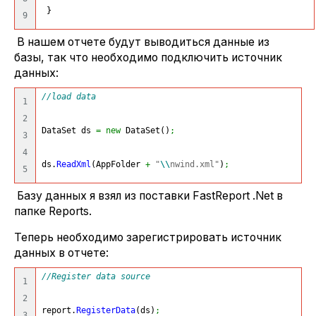
}
В нашем отчете будут выводиться данные из
базы, так что необходимо подключить источник
данных:
//load data
1

2

DataSet ds 
=
new
 DataSet
(
)
;
3

4

ds.
ReadXml
(
AppFolder 
+
"
\\
nwind.xml"
)
;
Базу данных я взял из поставки FastReport .Net в
папке Reports.
Теперь необходимо зарегистрировать источник
данных в отчете:
//Register data source
1

2

report.
RegisterData
(
ds
)
;