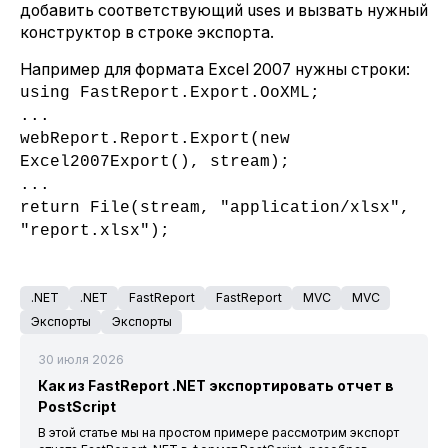
добавить соответствующий uses и вызвать нужный
конструктор в строке экспорта.
Например для формата Excel 2007 нужны строки:
using FastReport.Export.
OoXML
;
...
webReport.Report.Export(new
Excel2007Export(), stream);
...
return File(stream, "application/xlsx",
"report.xlsx");
.NET
.NET
FastReport
FastReport
MVC
MVC
Экспорты
Экспорты
30 июля 2026
Как из FastReport .NET экспортировать отчет в
PostScript
В этой статье мы на простом примере рассмотрим экспорт