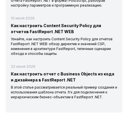
отчета FastReport .NET в формат PostScript, разобрав
настройку параметров и программную реализацию.
10 июля 2026
Как настроить Content Security Policy для
отчетов FastReport .NET WEB
Узнайте, как настроить Content Security Policy для отчётов
FastReport .NET WEB: обзор директив и значений CSP,
изменения в архитектуре FastReport, типичные сценарии
обхода и способы защиты.
22 июня 2026
Как настроить отчет с Business Objects из кода
и дизайнера в FastReport .NET
В этой статье рассматривается реальный пример создания и
использования шаблона отчета .frx для подключения к
иерархическим бизнес-объектам в FastReport .NET.