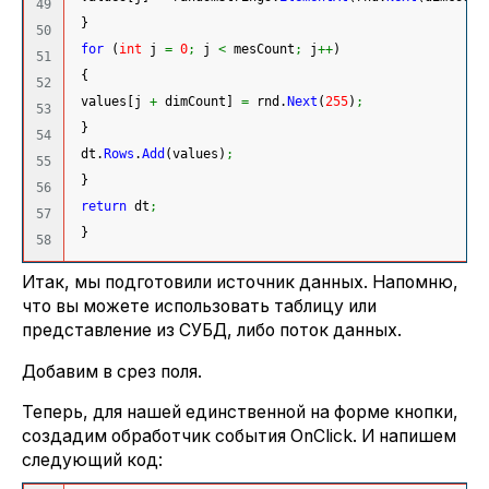
49

}
50

for
(
int
 j 
=
0
;
 j 
<
 mesCount
;
 j
++
)
51

{
52

 values
[
j 
+
 dimCount
]
=
 rnd.
Next
(
255
)
;
53

}
54

 dt.
Rows
.
Add
(
values
)
;
55

}
56

return
 dt
;
57

}
Итак, мы подготовили источник данных. Напомню,
что вы можете использовать таблицу или
представление из СУБД, либо поток данных.
Добавим в срез поля.
Теперь, для нашей единственной на форме кнопки,
создадим обработчик события OnClick. И напишем
следующий код: