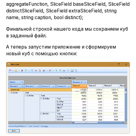
aggregateFunction, SliceField baseSliceField, SliceField
distinctSliceField, SliceField extraSliceField, string
name, string caption, bool distinct);
Финальной строкой нашего кода мы сохраняем куб
в заданный файл.
А теперь запустим приложение и сформируем
новый куб с помощью кнопки: