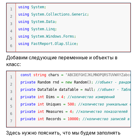
using
System
;
1

using
System.Collections.Generic
;
2

using
System.Data
;
3

using
System.Linq
;
4

using
System.Windows.Forms
;
5

using
FastReport.Olap.Slice
;
Добавим следующие переменные и объекты в
класс:
const
string
 chars 
=
"ABCDEFGHIJKLMNOPQRSTUVWXYZabcdef
1

private
 Random rnd 
=
new
 Random
(
)
;
//объект - рандомай
2

private
 DataTable dataTable 
=
 null
;
//объект - Таблица
3

private
int
 Dims 
=
4
;
//количество измерений 
4

private
int
 Uniques 
=
500
;
//количество уникальных слу
5

private
int
 Measures 
=
4
;
//количество показателей
6

private
int
 Records 
=
10000
;
//количество записей в та
Здесь нужно пояснить, что мы будем заполнять