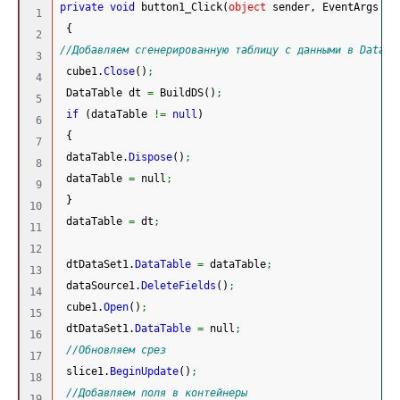
private
void
 button1_Click
(
object
 sender, EventArgs e
)
1

{
2

//Добавляем сгенерированную таблицу с данными в DataSe
3

 cube1.
Close
(
)
;
4

 DataTable dt 
=
 BuildDS
(
)
;
5

if
(
dataTable 
!=
null
)
6

{
7

 dataTable.
Dispose
(
)
;
8

 dataTable 
=
 null
;
9

}
10

 dataTable 
=
 dt
;
11

12

 dtDataSet1.
DataTable
=
 dataTable
;
13

 dataSource1.
DeleteFields
(
)
;
14

 cube1.
Open
(
)
;
15

 dtDataSet1.
DataTable
=
 null
;
16

//Обновляем срез
17

 slice1.
BeginUpdate
(
)
;
18

//Добавляем поля в контейнеры
19
