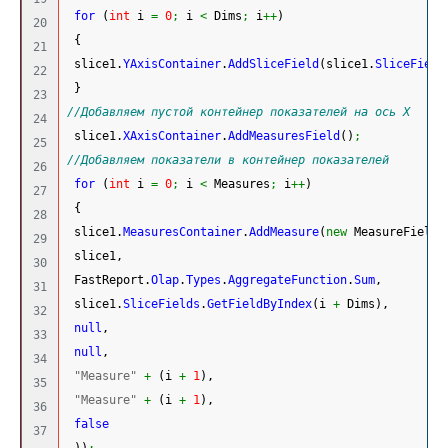
for
(
int
 i 
=
0
;
 i 
<
 Dims
;
 i
++
)
20

{
21

 slice1.
YAxisContainer
.
AddSliceField
(
slice1.
SliceField
22

}
23

//Добавляем пустой контейнер показателей на ось X
24

 slice1.
XAxisContainer
.
AddMeasuresField
(
)
;
25

//Добавляем показатели в контейнер показателей
26

for
(
int
 i 
=
0
;
 i 
<
 Measures
;
 i
++
)
27

{
28

 slice1.
MeasuresContainer
.
AddMeasure
(
new
 MeasureField
(
29

 slice1,
30

 FastReport.
Olap
.
Types
.
AggregateFunction
.
Sum
,
31

 slice1.
SliceFields
.
GetFieldByIndex
(
i 
+
 Dims
)
,
32

null
,
33

null
,
34

"Measure"
+
(
i 
+
1
)
,
35

"Measure"
+
(
i 
+
1
)
,
36

false
37

)
)
;