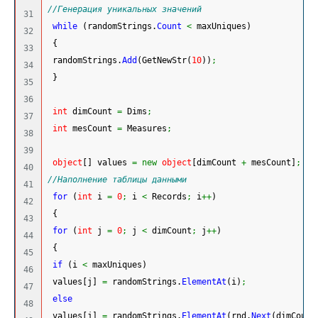
//Генерация уникальных значений
31

while
(
randomStrings.
Count
<
 maxUniques
)
32

{
33

 randomStrings.
Add
(
GetNewStr
(
10
)
)
;
34

}
35

36

int
 dimCount 
=
 Dims
;
37

int
 mesCount 
=
 Measures
;
38

39

object
[
]
 values 
=
new
object
[
dimCount 
+
 mesCount
]
;
40

//Наполнение таблицы данными 
41

for
(
int
 i 
=
0
;
 i 
<
 Records
;
 i
++
)
42

{
43

for
(
int
 j 
=
0
;
 j 
<
 dimCount
;
 j
++
)
44

{
45

if
(
i 
<
 maxUniques
)
46

 values
[
j
]
=
 randomStrings.
ElementAt
(
i
)
;
47

else
48

 values
[
j
]
=
 randomStrings.
ElementAt
(
rnd.
Next
(
dimCount