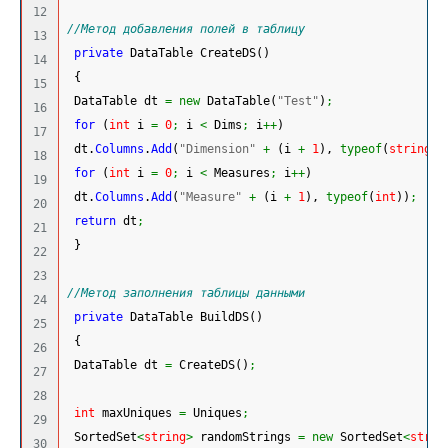
12

//Метод добавления полей в таблицу
13

private
 DataTable CreateDS
(
)
14

{
15

 DataTable dt 
=
new
 DataTable
(
"Test"
)
;
16

for
(
int
 i 
=
0
;
 i 
<
 Dims
;
 i
++
)
17

 dt.
Columns
.
Add
(
"Dimension"
+
(
i 
+
1
)
, 
typeof
(
string
)
)
18

for
(
int
 i 
=
0
;
 i 
<
 Measures
;
 i
++
)
19

 dt.
Columns
.
Add
(
"Measure"
+
(
i 
+
1
)
, 
typeof
(
int
)
)
;
20

return
 dt
;
21

}
22

23

//Метод заполнения таблицы данными
24

private
 DataTable BuildDS
(
)
25

{
26

 DataTable dt 
=
 CreateDS
(
)
;
27

28

int
 maxUniques 
=
 Uniques
;
29

 SortedSet
<
string
>
 randomStrings 
=
new
 SortedSet
<
strin
30
