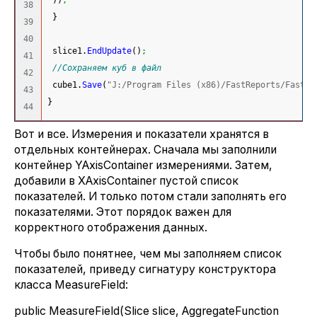
38

}
39

40

 slice1.
EndUpdate
(
)
;
41

//Сохраняем куб в файл
42

 cube1.
Save
(
"J:/Program Files (x86)/FastReports/FastCu
43

}
Вот и все. Измерения и показатели хранятся в
отдельных контейнерах. Сначала мы заполнили
контейнер YAxisContainer измерениями. Затем,
добавили в XAxisContainer пустой список
показателей. И только потом стали заполнять его
показателями. Этот порядок важен для
корректного отображения данных.
Чтобы было понятнее, чем мы заполняем список
показателей, приведу сигнатуру конструктора
класса MeasureField:
public MeasureField(Slice slice, AggregateFunction