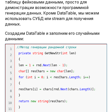
таблицу фейковыми данными, просто для
демонстрации возможности программной
генерации данных. Кроме DataTable, мы можем
использовать СУБД или stream для получения
данных.
Создадим DataTable и заполним его случайными
данными:
//Метод генерации рандомной строки
1

private
string
 GetNewStr
(
int
 len
)
2

{
3

 len 
=
1
+
 rnd.
Next
(
len 
-
1
)
;
4

char
[
]
 resChars 
=
new
char
[
len
]
;
5

for
(
int
 i 
=
0
;
 i 
<
 resChars.
Length
;
 i
++
)
6

{
7

 resChars
[
i
]
=
 chars
[
rnd.
Next
(
chars.
Length
)
]
;
8

}
9

return
new
string
(
resChars
)
;
10

}
11
