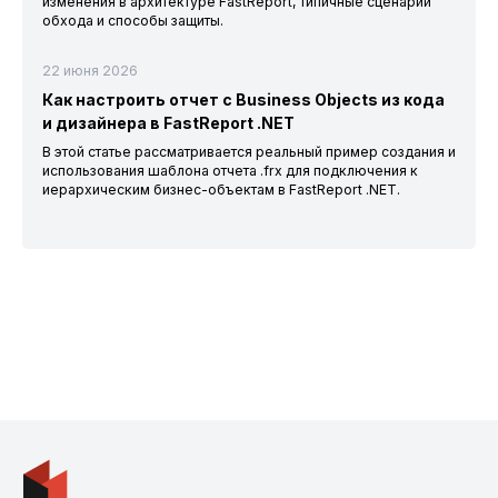
изменения в архитектуре FastReport, типичные сценарии
обхода и способы защиты.
22 июня 2026
Как настроить отчет с Business Objects из кода
и дизайнера в FastReport .NET
В этой статье рассматривается реальный пример создания и
использования шаблона отчета .frx для подключения к
иерархическим бизнес-объектам в FastReport .NET.