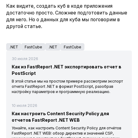
Как видите, создать куб в коде приложения
достаточно просто. Сложнее подготовить данные
для него. Но о данных для куба мы поговорим в
другой статье.
.NET
FastCube
.NET
FastCube
30 июля 2026
Как из FastReport .NET экспортировать отчет в
PostScript
В этой статье мы на простом примере рассмотрим экспорт
отчета FastReport .NET в формат PostScript, разобрав
настройку параметров и программную реализацию.
10 июля 2026
Как настроить Content Security Policy для
отчетов FastReport .NET WEB
Узнайте, как настроить Content Security Policy для отчётов
FastReport .NET WEB: обзор директив и значений CSP,