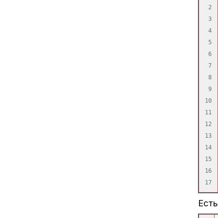
2

3

4

5

6

7

8

9

10

11

12

13

14

15

16

Есть