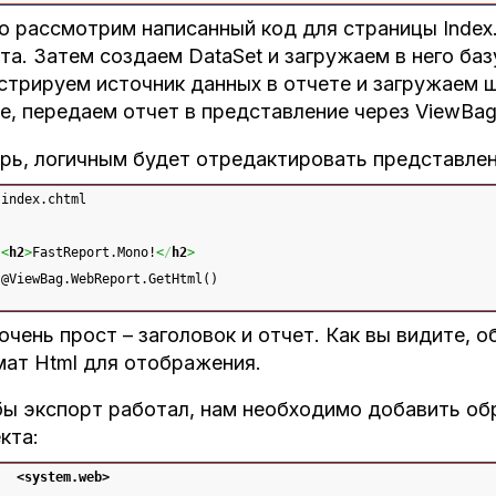
о рассмотрим написанный код для страницы Index
та. Затем создаем DataSet и загружаем в него ба
стрируем источник данных в отчете и загружаем ш
е, передаем отчет в представление через ViewBag
рь, логичным будет отредактировать представлени
index.chtml
<
h2
>
FastReport.Mono!
<
/
h2
>
@ViewBag.WebReport.GetHtml()
очень прост – заголовок и отчет. Как вы видите, 
ат Html для отображения.
ы экспорт работал, нам необходимо добавить обр
кта:
<system.web
>