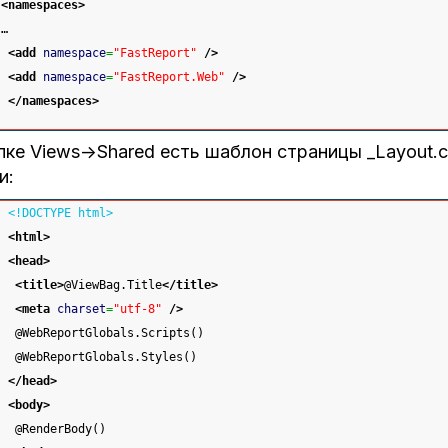
<namespaces
>
…
<add
namespace
=
"FastReport"
/>
<add
namespace
=
"FastReport.Web"
/>
</namespaces
>
пке Views->Shared есть шаблон страницы _Layout.
и:
<!DOCTYPE html>
<html
>
<head
>
<title
>
@ViewBag.Title
</title
>
<meta
charset
=
"utf-8"
/>
 @WebReportGlobals.Scripts()
 @WebReportGlobals.Styles()
</head
>
<body
>
 @RenderBody()