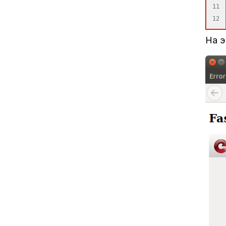
11

На э