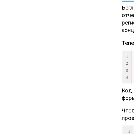
Бегл
отче
реги
конц
Тепе
1

2

3

Код 
форм
Чтоб
прое
1
