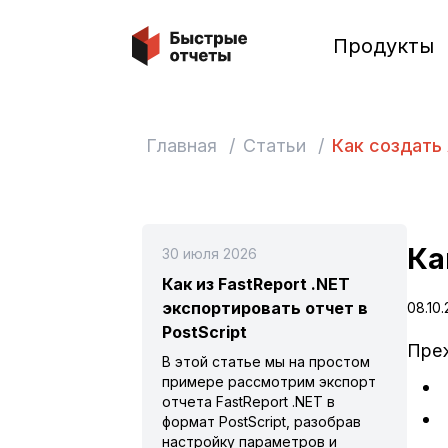
Быстрые отчеты
Продукты
Главная
/
Статьи
/
Как создать
Ка
30 июля 2026
Как из FastReport .NET
экспортировать отчет в
08.10.
PostScript
Преж
В этой статье мы на простом
примере рассмотрим экспорт
отчета FastReport .NET в
формат PostScript, разобрав
настройку параметров и