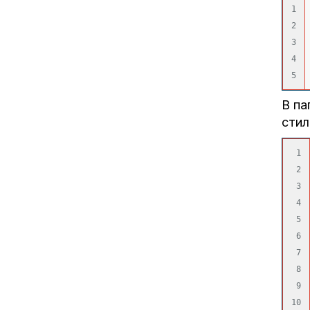
1

2

3

4

В па
стил
1

2

3

4

5

6

7

8

9

10
