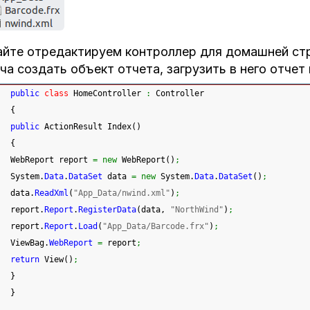
йте отредактируем контроллер для домашней стр
ча создать объект отчета, загрузить в него отчет 
public
class
 HomeController 
:
 Controller
{
public
 ActionResult Index
(
)
{
 WebReport report 
=
new
 WebReport
(
)
;
System.
Data
.
DataSet
 data 
=
new
System.
Data
.
DataSet
(
)
;
 data.
ReadXml
(
"App_Data/nwind.xml"
)
;
 report.
Report
.
RegisterData
(
data, 
"NorthWind"
)
;
 report.
Report
.
Load
(
"App_Data/Barcode.frx"
)
;
 ViewBag.
WebReport
=
 report
;
return
 View
(
)
;
}
}