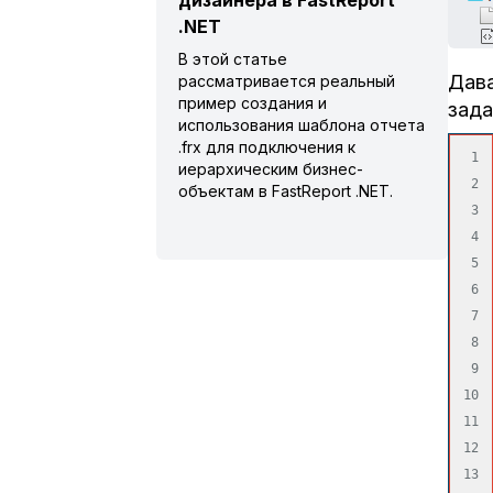
дизайнера в FastReport
.NET
В этой статье
Дава
рассматривается реальный
пример создания и
зада
использования шаблона отчета
.frx для подключения к
1

иерархическим бизнес-
2

объектам в FastReport .NET.
3

4

5

6

7

8

9

10

11

12
