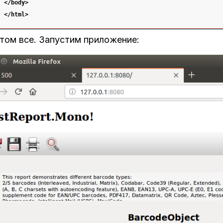
</body
>
</html
>
том все. Запустим приложение: