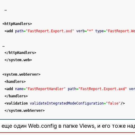
 …
<httpHandlers
>
<add
path
=
"FastReport.Export.axd"
verb
=
"*"
type
=
"FastReport.W
…
</httpHandlers
>
</system.web
>
<system.webServer
>
<handlers
>
<add
name
=
"FastReportHandler"
path
=
"FastReport.Export.axd"
ve
</handlers
>
<validation
validateIntegratedModeConfiguration
=
"false"
/>
</system.webServer
>
 еще один Web.config в папке Views, и его тоже н