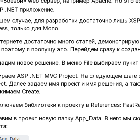
«Боевой» web сервер, например Apache. Но это е
P .NET приложение.
шем случае, для разработки достаточно лишь XSP 
ess, только для Mono.
тернете достаточно много статей, демонстрирую
 поэтому я пропущу это. Перейдем сразу к созда
адим новое решение. В меню File выбираем пункт 
раем ASP .NET MVC Project. На следующем шаге от
ect. Далее задаем имя проект и имя решения, а т
жимаем Create.
лючаем библиотеки к проекту в References: FastRepo
вим в проект новую папку App_Data. В него мы с
та: