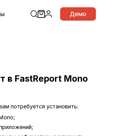
сы
Демо
т в FastReport Mono
 вам потребуется установить:
 Mono;
 приложений;