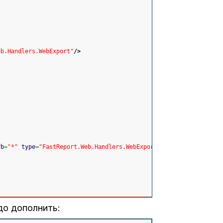
eb.Handlers.WebExport"
/>
rb
=
"*"
type
=
"FastReport.Web.Handlers.WebExport"
/>
адо дополнить: