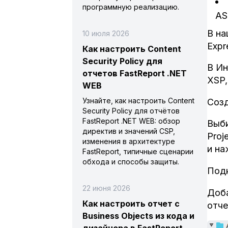
программную реализацию.
AS
В на
10 июля 2026
Expr
Как настроить Content
Security Policy для
В Ин
отчетов FastReport .NET
XSP,
WEB
Узнайте, как настроить Content
Созд
Security Policy для отчётов
FastReport .NET WEB: обзор
Выби
директив и значений CSP,
Proj
изменения в архитектуре
и на
FastReport, типичные сценарии
обхода и способы защиты.
Подк
22 июня 2026
Доба
Как настроить отчет с
отче
Business Objects из кода и