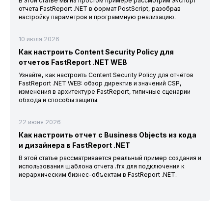
В этой статье мы на простом примере рассмотрим экспорт
отчета FastReport .NET в формат PostScript, разобрав
настройку параметров и программную реализацию.
10 июля 2026
Как настроить Content Security Policy для
отчетов FastReport .NET WEB
Узнайте, как настроить Content Security Policy для отчётов
FastReport .NET WEB: обзор директив и значений CSP,
изменения в архитектуре FastReport, типичные сценарии
обхода и способы защиты.
22 июня 2026
Как настроить отчет с Business Objects из кода
и дизайнера в FastReport .NET
В этой статье рассматривается реальный пример создания и
использования шаблона отчета .frx для подключения к
иерархическим бизнес-объектам в FastReport .NET.